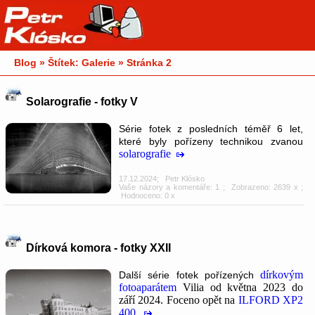
Blog » Štítek: Galerie » Stránka 2
Solarografie - fotky V
Série fotek z posledních téměř 6 let,
které byly pořízeny technikou zvanou
solarografie
17.12.2024
;
Petr Klósko
Vaše názory a komentáře: 1
; Zobrazeno: 2639 x ;
Hodnoceno: 0 x
Dírková komora - fotky XXII
dírkovým
Další série fotek pořízených
fotoaparátem
Vilia od května 2023 do
září 2024. Foceno opět na
ILFORD XP2
400
.