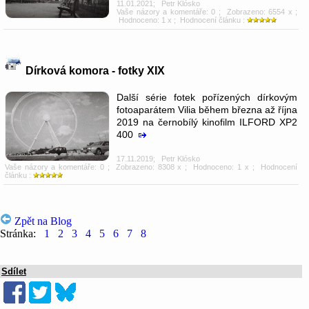
11.01.2021
;
Petr Klósko
Vaše názory a komentáře: 0
; Zobrazeno: 6554 x ;
Hodnoceno: 1 x ; Hodnocení článku :
Dírková komora - fotky XIX
Další série fotek pořízených dírkovým
fotoaparátem Vilia během března až října
2019 na černobílý kinofilm ILFORD XP2
400
17.11.2019
;
Petr Klósko
Vaše názory a komentáře: 0
; Zobrazeno: 8308 x ; Hodnoceno: 1 x ; Hodnocení
článku :
Zpět na Blog
Stránka:
1
2
3
4
5
6
7
8
Sdílet