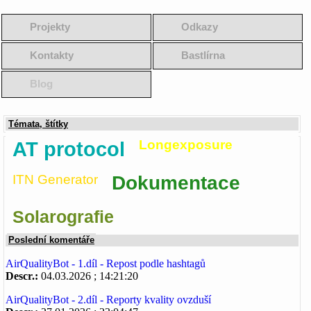
Projekty
Odkazy
Kontakty
Bastlírna
Blog
Témata, štítky
AT protocol
Longexposure
ITN Generator
Dokumentace
Solarografie
Poslední komentáře
AirQualityBot - 1.díl - Repost podle hashtagů
Descr.:
04.03.2026 ; 14:21:20
AirQualityBot - 2.díl - Reporty kvality ovzduší