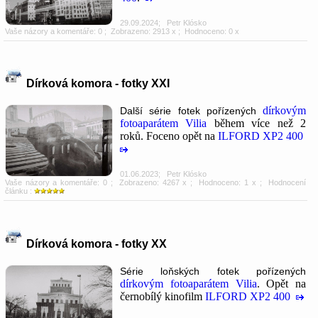
29.09.2024
;
Petr Klósko
Vaše názory a komentáře: 0
; Zobrazeno: 2913 x ; Hodnoceno: 0 x
Dírková komora - fotky XXI
dírkovým
Další série fotek pořízených
fotoaparátem Vilia
během více než 2
roků. Foceno opět na
ILFORD XP2 400
01.06.2023
;
Petr Klósko
Vaše názory a komentáře: 0
; Zobrazeno: 4267 x ; Hodnoceno: 1 x ; Hodnocení
článku :
Dírková komora - fotky XX
Série loňských fotek pořízených
dírkovým fotoaparátem Vilia
. Opět na
černobílý kinofilm
ILFORD XP2 400