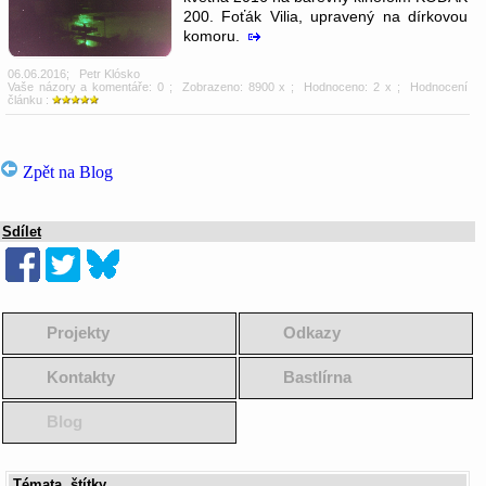
200. Foťák Vilia, upravený na dírkovou
komoru.
06.06.2016
;
Petr Klósko
Vaše názory a komentáře: 0
; Zobrazeno: 8900 x ; Hodnoceno: 2 x ; Hodnocení
článku :
Zpět na Blog
Sdílet
Projekty
Odkazy
Kontakty
Bastlírna
Blog
Témata, štítky