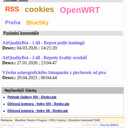
RSS
cookies
OpenWRT
Praha
BlueSky
Poslední komentáře
AirQualityBot - 1.díl - Repost podle hashtagů
Descr.:
04.03.2026 ; 14:21:20
AirQualityBot - 2.díl - Reporty kvality ovzduší
Descr.:
27.01.2026 ; 23:04:47
Výroba solarografického fotoaparátu z plechovek od piva
Descr.:
29.04.2025 ; 00:04:44
Nejčtenější články
Pinhole Gallery XIV - Redscale
Dírková komora - fotky XIV - Redscale
Dírková komora - fotky XII - Redscale
Reklama
:
Weather Station Prague
|
Křtící hodiny
|
Zkušební laboratoř SHZ
[0]f5/1[g.m..h2,m]
© 2003-2026
Petr KLÓSKO
;