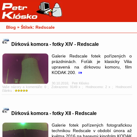
Blog » Štítek: Redscale
Dírková komora - fotky XIV - Redscale
Galerie Redscale fotek pořízených o
prázdninách. Foťák je klasicky Vilia
upravená na dírkovou komoru, film
KODAK 200.
30.10.2016
;
Petr Klósko
Vaše názory a komentáře: 0
; Zobrazeno: 9149 x ; Hodnoceno: 2 x ; Hodnocení
článku :
Dírková komora - fotky XII - Redscale
Galerie fotek pořízených fotografickou
technikou Redscale v období února až
května 2016 na barevný kinofolm KODAK