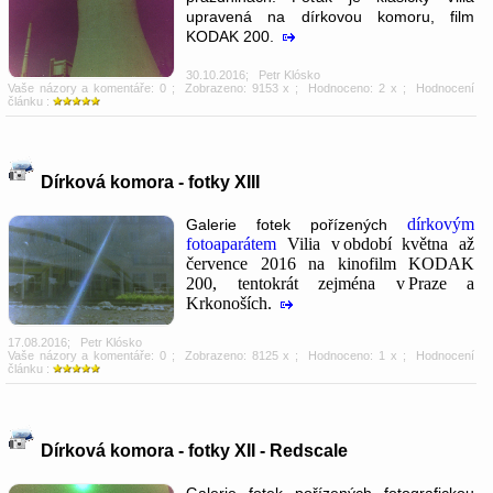
upravená na dírkovou komoru, film
KODAK 200.
30.10.2016
;
Petr Klósko
Vaše názory a komentáře: 0
; Zobrazeno: 9153 x ; Hodnoceno: 2 x ; Hodnocení
článku :
Dírková komora - fotky XIII
dírkovým
Galerie fotek pořízených
fotoaparátem
Vilia v období května až
července 2016 na kinofilm KODAK
200, tentokrát zejména v Praze a
Krkonoších.
17.08.2016
;
Petr Klósko
Vaše názory a komentáře: 0
; Zobrazeno: 8125 x ; Hodnoceno: 1 x ; Hodnocení
článku :
Dírková komora - fotky XII - Redscale
Galerie fotek pořízených fotografickou