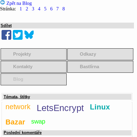
Zpět na Blog
Stránka:
1
2
3
4
5
6
7
8
Sdílet
Projekty
Odkazy
Kontakty
Bastlírna
Blog
Témata, štítky
network
LetsEncrypt
Linux
Bazar
swap
Poslední komentáře