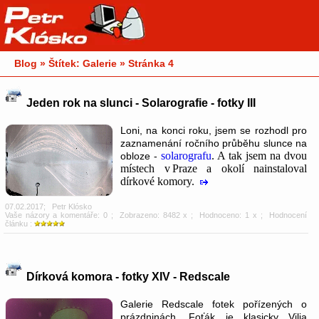
Blog » Štítek: Galerie » Stránka 4
Jeden rok na slunci - Solarografie - fotky III
Loni, na konci roku, jsem se rozhodl pro
zaznamenání ročního průběhu slunce na
solarografu
. A tak jsem na dvou
obloze -
místech v Praze a okolí nainstaloval
dírkové komory.
07.02.2017
;
Petr Klósko
Vaše názory a komentáře: 0
; Zobrazeno: 8482 x ; Hodnoceno: 1 x ; Hodnocení
článku :
Dírková komora - fotky XIV - Redscale
Galerie Redscale fotek pořízených o
prázdninách. Foťák je klasicky Vilia