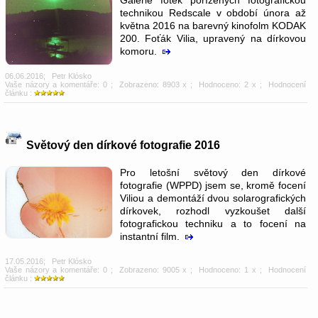
technikou Redscale v období února až
května 2016 na barevný kinofolm KODAK
200. Foťák Vilia, upravený na dírkovou
komoru.
06.06.2016
;
Petr Klósko
Vaše názory a komentáře: 0
; Zobrazeno: 8903 x ; Hodnoceno: 2 x ; Hodnocení
článku :
Světový den dírkové fotografie 2016
Pro letošní světový den dírkové
fotografie (WPPD) jsem se, kromě focení
Viliou a demontáží dvou solarografických
dírkovek, rozhodl vyzkoušet další
fotografickou techniku a to focení na
instantní film.
17.05.2016
;
Petr Klósko
Vaše názory a komentáře: 0
; Zobrazeno: 9005 x ; Hodnoceno: 1 x ; Hodnocení
článku :