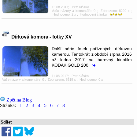
13.08.2017
;
Petr Klósko
Vaše názory a komentáře: 0
; Zobrazeno: 8229 x ;
Hodnoceno: 2 x ; Hodnocení článku :
Dírková komora - fotky XV
Další série fotek pořízených dírkovou
kamerou. Tentokrát z období srpna 2016
až ledna 2017 na barevný kinofilm
KODAK GOLD 200.
11.08.2017
;
Petr Klósko
Vaše názory a komentáře: 0
; Zobrazeno: 8519 x ; Hodnoceno: 0 x
Zpět na Blog
Stránka:
1
2
3
4
5
6
7
8
Sdílet