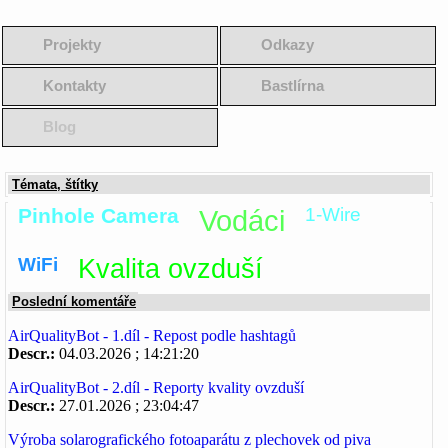
Projekty
Odkazy
Kontakty
Bastlírna
Blog
Témata, štítky
Pinhole Camera
Vodáci
1-Wire
WiFi
Kvalita ovzduší
Poslední komentáře
AirQualityBot - 1.díl - Repost podle hashtagů
Descr.:
04.03.2026 ; 14:21:20
AirQualityBot - 2.díl - Reporty kvality ovzduší
Descr.:
27.01.2026 ; 23:04:47
Výroba solarografického fotoaparátu z plechovek od piva