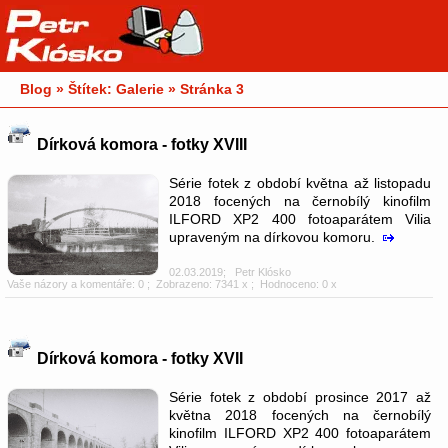
Blog » Štítek: Galerie » Stránka 3
Dírková komora - fotky XVIII
Série fotek z období května až listopadu
2018 focených na černobílý kinofilm
ILFORD XP2 400 fotoaparátem Vilia
upraveným na dírkovou komoru.
02.03.2019
;
Petr Klósko
Vaše názory a komentáře: 0
; Zobrazeno: 7341 x ; Hodnoceno: 0 x
Dírková komora - fotky XVII
Série fotek z období prosince 2017 až
května 2018 focených na černobílý
kinofilm ILFORD XP2 400 fotoaparátem