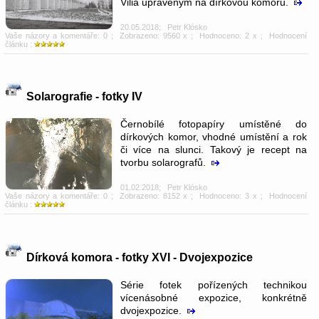
Vilia upraveným na dírkovou komoru.
20.05.2018
;
Petr Klósko
Vaše názory a komentáře: 0
; Zobrazeno: 9560 x ; Hodnoceno: 2 x ; Hodnocení
článku :
Solarografie - fotky IV
Černobílé fotopapíry umístěné do
dírkových komor, vhodné umístění a rok
či více na slunci. Takový je recept na
tvorbu solarografů.
01.02.2018
;
Petr Klósko
Vaše názory a komentáře: 0
; Zobrazeno: 8152 x ; Hodnoceno: 3 x ; Hodnocení
článku :
Dírková komora - fotky XVI - Dvojexpozice
Série fotek pořízených technikou
vícenásobné expozice, konkrétně
dvojexpozice.