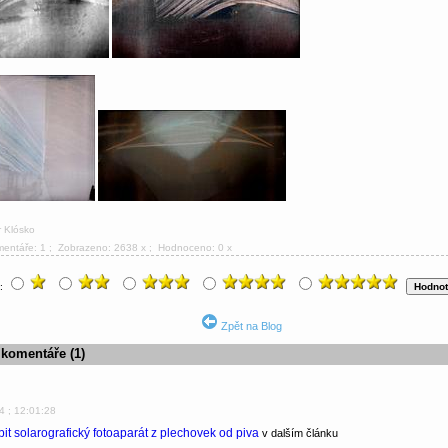
r Klósko
mentáře: 1
; Zobrazeno: 2638 x ; Hodnoceno: 0 x
u:
Zpět na Blog
 komentáře (1)
4 ; 12:01:28
bit solarografický fotoaparát z plechovek od piva
v dalším článku