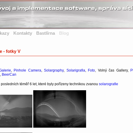
kazy
Kontakty
Bastlírna
Blog
e - fotky V
Galerie
,
Pinhole Camera
,
Solargraphy
,
Solarigrafia
,
Foto
, Volný čas Gallery,
P
,
BeerCan
posledních téměř 6 let, které byly pořízeny technikou zvanou
solarografie