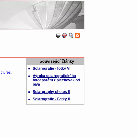
Související články
Solarografie - fotky VI
ictures
,
Výroba solarografického
fotoaparátu z plechovek od
piva
Solargraphy photos II
Solarografie - Fotky II