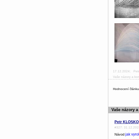
17.12.2024
;
Pet
Vaše názory a ko
Hodnocení článk
Vaše názory a
Petr KLOSKO
#327: 31.12.202
jak vyro
Návod