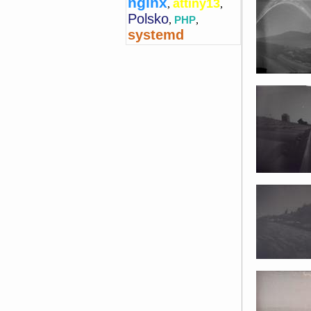
nginx
attiny13
,
,
Polsko
,
PHP
,
systemd