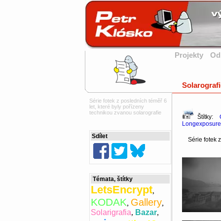
Projekty
Od
Solarografi
Série fotek z posledních téměř 6
let, které byly pořízeny
technikou zvanou solarografie
Štítky:
Longexposure
Sdílet
Série fotek z 
Témata, štítky
LetsEncrypt
,
KODAK
Gallery
,
,
Solarigrafia
,
Bazar
,