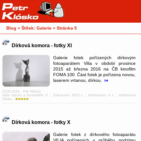
Blog » Štítek: Galerie » Stránka 5
Dírková komora - fotky XI
Galerie fotek pořízených dírkovým
fotoaparátem Vilia v období prosince
2015 až března 2016 na ČB kinofilm
FOMA 100. Část fotek je pořízena novou,
laserem vrtanou, dírkou.
23.03.2016
;
Petr Klósko
Vaše názory a komentáře: 0
; Zobrazeno: 8215 x ; Hodnoceno: 4 x ; Hodnocení
článku :
Dírková komora - fotky X
Galerie fotek z dírkového fotoaparátu
VILIA pořízených v průběhu podzimu