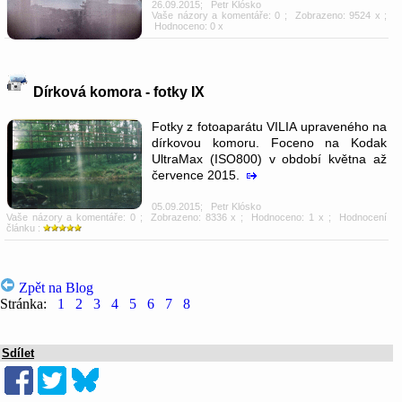
26.09.2015
;
Petr Klósko
Vaše názory a komentáře: 0
; Zobrazeno: 9524 x ;
Hodnoceno: 0 x
Dírková komora - fotky IX
Fotky z fotoaparátu VILIA upraveného na
dírkovou komoru. Foceno na Kodak
UltraMax (ISO800) v období května až
července 2015.
05.09.2015
;
Petr Klósko
Vaše názory a komentáře: 0
; Zobrazeno: 8336 x ; Hodnoceno: 1 x ; Hodnocení
článku :
Zpět na Blog
Stránka:
1
2
3
4
5
6
7
8
Sdílet