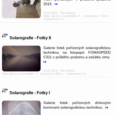
2015.
21.01.2016
;
Petr Klósko
Vaše názory a komentáře: 0
; Zobrazeno: 7234 x ;
Hodnoceno: 0 x
Solarografie - Fotky II
Galerie fotek pořízených solarografickou
technikou na fotopapír FOMASPEED
C311 v průběhu podzimu a začátku zimy
10.01.2016
;
Petr Klósko
Vaše názory a komentáře: 0
; Zobrazeno: 8664 x ; Hodnoceno: 0 x
Solarografie - Fotky I
Galerie fotek pořízených dírkovými
komorami solarografickou technikou.