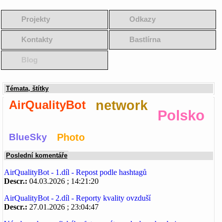
Projekty
Odkazy
Kontakty
Bastlírna
Blog
Témata, štítky
AirQualityBot
network
Polsko
BlueSky
Photo
Poslední komentáře
AirQualityBot - 1.díl - Repost podle hashtagů
Descr.:
04.03.2026 ; 14:21:20
AirQualityBot - 2.díl - Reporty kvality ovzduší
Descr.:
27.01.2026 ; 23:04:47