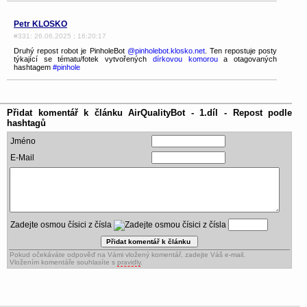
Petr KLOSKO
#331: 26.06.2025 ; 16:20:17
Druhý repost robot je PinholeBot
@pinholebot.klosko.net
. Ten repostuje posty
týkající se tématu/fotek vytvořených
dírkovou komorou
a otagovaných
hashtagem
#pinhole
Přidat komentář k článku
AirQualityBot - 1.díl - Repost podle
hashtagů
Jméno
E-Mail
Zadejte osmou čísici z čísla
Pokud očekáváte odpověď na Vámi vložený komentář, zadejte Váš e-mail.
Vložením komentáře souhlasíte s
pravidly
.