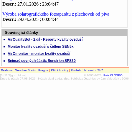
Descr.:
27.01.2026 ; 23:04:47
Výroba solarografického fotoaparátu z plechovek od piva
Descr.:
29.04.2025 ; 00:04:44
Související články
AirQualityBot - 2.díl - Reporty kvality ovzduší
Monitor kvality ovzduší s čidlem SEN5x
AirQmonitor - monitor kvality ovzduší
Snímač pevných částic Sensirion SPS30
Reklama
:
Weather Station Prague
|
Křtící hodiny
|
Zkušební laboratoř SHZ
[0]f11/1[g.m..h2,m]
© 2003-2026
Petr KLÓSKO
;
Dnes je pátek 07.08.2026. Svátek slaví Lada, zítra Soběslav.
Graphics by Jan Valoušek ; 2006