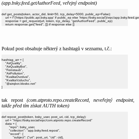
(app.bsky.feed.getAuthorFeed, veřejný endpoint)
def get_posts(token, actor_did, limit=50, tcp_delay=5000, public_ep=False):

    url = f"{'https://public.api.bsky.app' if public_ep else 'https://bsky.social'}/xrpc/app.bsky.feed
    response = get_request(url, token, tcp_delay, "getAuthorFeed", public_ep)

Pokud post obsahuje některý z hashtagů v seznamu, t.č.:
hashtag_arr = [

    "AirQuality",

    "AirQualityBot",

    "Feinstaub",

    "AirPollution",

    "KvalitaOvzdusi",

    "KvalitaVzduchu",

    "@airqbot.klosko.net"

tak repost
(com.atproto.repo.createRecord, neveřejný endpoint,
takže před tím získat AUTH token)
def repost_post(token, bsky_user, post_uri, cid, tcp_delay):

    url = "https://bsky.social/xrpc/com.atproto.repo.createRecord"

    data = {

        "repo": bsky_user,

        "collection": "app.bsky.feed.repost",

        "record": {

            "subject": {"uri": post_uri, "cid": cid},
