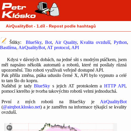
AirQualityBot - 1.díl - Repost podle hashtagů
Štítky:
BlueSky
,
Bot
,
Air Quality
,
Kvalita ovzduší
,
Python
,
Bastlírna
,
AirQualityBot
,
AT protocol
,
API
Kdysi v dávných dobách, na jedné síti s modrým ptáčkem, jsem
měl napsáno několik automatů a robotů, které mi posílaly různá
upozornění. Tito roboti využívali veřejně dostupné API.
Pak přišla změna, ptáka udusilo černé X, API bylo vypnuto a celé
to tam šlo do kopru.
Naštěstí je tady
BlueSky
s jejich AT protokolem a
HTTP API
,
pomocí kterého je tvorba takovýchto robotů velmi jednoduchá.
První z mých robotů na BlueSky je
AirQualityBot
(
@airqbot.klosko.net
) a je zaměřen na informace týkající se kvality
ovzduší.