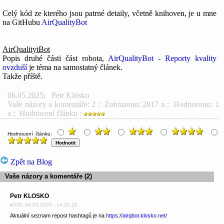
Celý kód ze kterého jsou patrné detaily, včetně knihoven, je u mne
na GitHubu
AirQualityBot
AirQualitytBot
Popis druhé části část robota,
AirQualityBot - Reporty kvality
ovzduší
je téma na samostatný článek.
Takže příště.
06.05.2025
;
Petr Klósko
Vaše názory a komentáře: 2
; Zobrazeno: 2817 x ; Hodnoceno: 1
x ; Hodnocení článku :
Hodnocení článku:
Zpět na Blog
Vaše názory a komentáře (2)
Petr KLOSKO
#333: 04.03.2026 ; 14:21:20
Aktuální seznam repost hashtagů je na
https://airqbot.klosko.net/