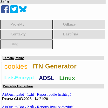
Sdílet
Projekty
Odkazy
Kontakty
Bastlírna
Blog
Témata, štítky
cookies
ITN Generator
LetsEncrypt
ADSL
Linux
Poslední komentáře
AirQualityBot - 1.díl - Repost podle hashtagů
Descr.:
04.03.2026 ; 14:21:20
AirQualityBot - 2.díl - Reporty kvality ovzduší