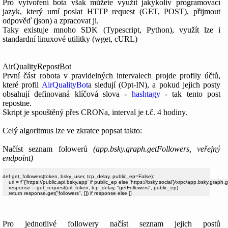
Pro vytvoření bota však můžete využít jakýkoliv programovací
jazyk, který umí poslat HTTP request (GET, POST), přijmout
odpověď (json) a zpracovat ji.
Taky existuje mnoho SDK (Typescript, Python), využít lze i
standardní linuxové utilitky (wget, cURL)
AirQualityRepostBot
První část robota v pravidelných intervalech projde profily účtů,
které profil
AirQualityBot
a sledují (Opt-IN), a pokud jejich posty
obsahují definovaná klíčová slova -
hashtagy
- tak tento post
repostne.
Skript je spouštěný přes CRONa, interval je t.č. 4 hodiny.
Celý algoritmus lze ve zkratce popsat takto:
Načíst seznam folowerů
(app.bsky.graph.getFollowers, veřejný
endpoint)
def get_followers(token, bsky_user, tcp_delay, public_ep=False):

    url = f"{'https://public.api.bsky.app' if public_ep else 'https://bsky.social'}/xrpc/app.bsky.grap
    response = get_request(url, token, tcp_delay, "getFollowers", public_ep)

Pro jednotlivé followery načíst seznam jejich postů