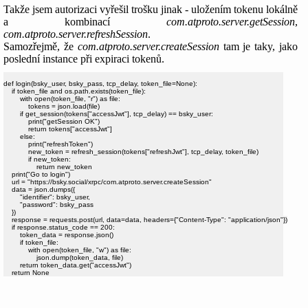
Takže jsem autorizaci vyřešil trošku jinak - uložením tokenu lokálně
a kombinací
com.atproto.server.getSession
,
com.atproto.server.refreshSession
.
Samozřejmě, že
com.atproto.server.createSession
tam je taky, jako
poslední instance při expiraci tokenů.
def login(bsky_user, bsky_pass, tcp_delay, token_file=None):

    if token_file and os.path.exists(token_file):

        with open(token_file, "r") as file:

            tokens = json.load(file)

        if get_session(tokens["accessJwt"], tcp_delay) == bsky_user:

            print("getSession OK")

            return tokens["accessJwt"]

        else:

            print("refreshToken")

            new_token = refresh_session(tokens["refreshJwt"], tcp_delay, token_file)

            if new_token:

                return new_token

    print("Go to login")

    url = "https://bsky.social/xrpc/com.atproto.server.createSession"

    data = json.dumps({

        "identifier": bsky_user,

        "password": bsky_pass

    })

    response = requests.post(url, data=data, headers={"Content-Type": "application/json"})

    if response.status_code == 200:

        token_data = response.json()

        if token_file:

            with open(token_file, "w") as file:

                json.dump(token_data, file)

        return token_data.get("accessJwt")
