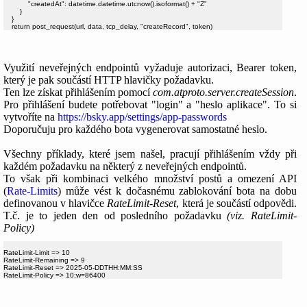
            "createdAt": datetime.datetime.utcnow().isoformat() + "Z"

        }

    }

Využití neveřejných endpointů vyžaduje autorizaci, Bearer token,
který je pak součástí HTTP hlavičky požadavku.
Ten lze získat přihlášením pomocí
com.atproto.server.createSession
.
Pro přihlášení budete potřebovat "login" a "heslo aplikace". To si
vytvoříte na
https://bsky.app/settings/app-passwords
Doporučuju pro každého bota vygenerovat samostatné heslo.
Všechny příklady, které jsem našel, pracují přihlášením vždy při
každém požadavku na některý z neveřejných endpointů.
To však při kombinaci velkého množství postů a omezení API
(
Rate-Limits
) může vést k dočasnému zablokování bota na dobu
definovanou v hlavičce
RateLimit-Reset
, která je součástí odpovědi.
T.č. je to jeden den od posledního požadavku
(viz. RateLimit-
Policy)
RateLimit-Limit => 10

RateLimit-Remaining => 9

RateLimit-Reset => 2025-05-DDTHH:MM:SS
