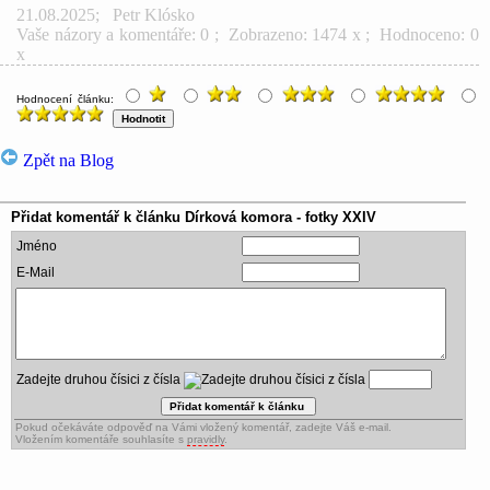
21.08.2025
;
Petr Klósko
Vaše názory a komentáře: 0
; Zobrazeno: 1474 x ; Hodnoceno: 0
x
Hodnocení článku:
Zpět na Blog
Přidat komentář k článku
Dírková komora - fotky XXIV
Jméno
E-Mail
Zadejte druhou čísici z čísla
Pokud očekáváte odpověď na Vámi vložený komentář, zadejte Váš e-mail.
Vložením komentáře souhlasíte s
pravidly
.