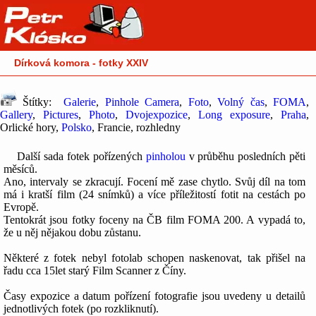
Dírková komora - fotky XXIV
Štítky:
Galerie
,
Pinhole Camera
,
Foto
,
Volný čas
,
FOMA
,
Gallery
,
Pictures
,
Photo
,
Dvojexpozice
,
Long exposure
,
Praha
,
Orlické hory,
Polsko
, Francie, rozhledny
Další sada fotek pořízených
pinholou
v průběhu posledních pěti
měsíců.
Ano, intervaly se zkracují. Focení mě zase chytlo. Svůj díl na tom
má i kratší film (24 snímků) a více příležitostí fotit na cestách po
Evropě.
Tentokrát jsou fotky foceny na ČB film FOMA 200. A vypadá to,
že u něj nějakou dobu zůstanu.
Některé z fotek nebyl fotolab schopen naskenovat, tak přišel na
řadu cca 15let starý Film Scanner z Číny.
Časy expozice a datum pořízení fotografie jsou uvedeny u detailů
jednotlivých fotek (po rozkliknutí).