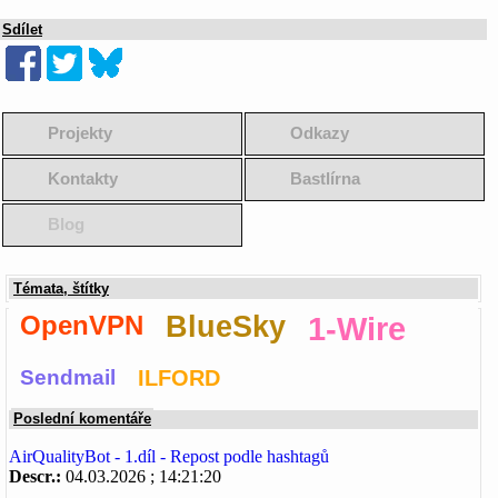
Sdílet
Projekty
Odkazy
Kontakty
Bastlírna
Blog
Témata, štítky
OpenVPN
BlueSky
1-Wire
Sendmail
ILFORD
Poslední komentáře
AirQualityBot - 1.díl - Repost podle hashtagů
Descr.:
04.03.2026 ; 14:21:20