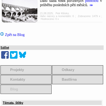
pinholou
v
Další sada fotek pořízených
průběhu posledních pěti měsíců.
21.08.2025
;
Petr Klósko
Vaše názory a komentáře: 0
; Zobrazeno: 1479 x ;
Hodnoceno: 0 x
Zpět na Blog
Sdílet
Projekty
Odkazy
Kontakty
Bastlírna
Blog
Témata, štítky