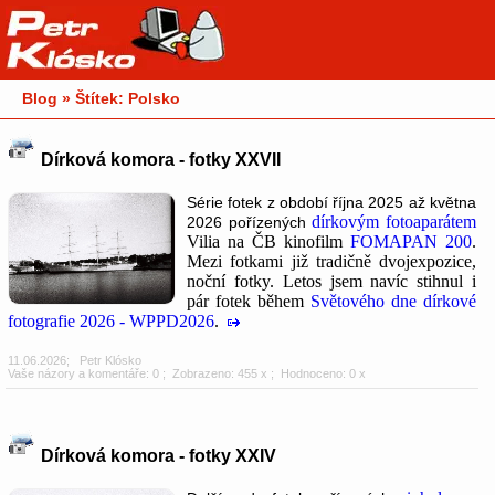
Blog » Štítek: Polsko
Dírková komora - fotky XXVII
Série fotek z období října 2025 až května
dírkovým fotoaparátem
2026 pořízených
Vilia na ČB kinofilm
FOMAPAN 200
.
Mezi fotkami již tradičně dvojexpozice,
noční fotky. Letos jsem navíc stihnul i
pár fotek během
Světového dne dírkové
fotografie 2026 - WPPD2026
.
11.06.2026
;
Petr Klósko
Vaše názory a komentáře: 0
; Zobrazeno: 455 x ; Hodnoceno: 0 x
Dírková komora - fotky XXIV