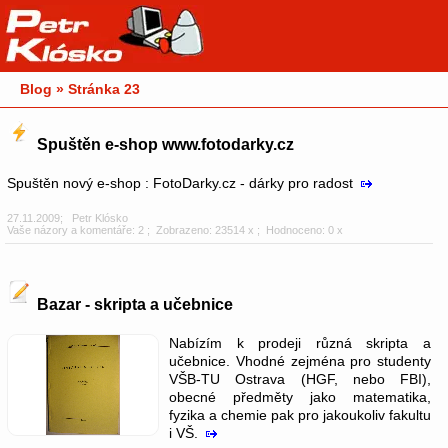
Blog » Stránka 23
Spuštěn e-shop www.fotodarky.cz
Spuštěn nový e-shop : FotoDarky.cz - dárky pro radost
27.11.2009
;
Petr Klósko
Vaše názory a komentáře: 2
; Zobrazeno: 23514 x ; Hodnoceno: 0 x
Bazar - skripta a učebnice
Nabízím k prodeji různá skripta a
učebnice. Vhodné zejména pro studenty
VŠB-TU Ostrava (HGF, nebo FBI),
obecné předměty jako matematika,
fyzika a chemie pak pro jakoukoliv fakultu
i VŠ.