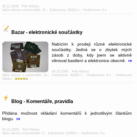
05.11.2009
;
Petr Klósko
Vaše názory a komentáře: 15
; Zobrazeno: 36152 x ; Hodnoceno: 0 x
Bazar - elektronické součástky
Nabízím k prodeji různé elektronické
součástky. Jedná se o zbytek mých
zásob z doby, kdy jsem se aktivně
věnoval bastlení a elektronice obecně.
04.10.2009
;
Petr Klósko
Vaše názory a komentáře: 16
; Zobrazeno: 40365 x ; Hodnoceno: 4 x ; Hodnocení
článku :
Blog - Komentáře, pravidla
Přidána možnost vkládání komentářů k jednotlivým článkům
blogu.
02.10.2009
;
Petr Klósko
Vaše názory a komentáře: 3
; Zobrazeno: 32969 x ; Hodnoceno: 0 x