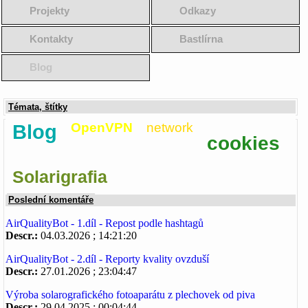
Projekty
Odkazy
Kontakty
Bastlírna
Blog
Témata, štítky
Blog
OpenVPN
network
cookies
Solarigrafia
Poslední komentáře
AirQualityBot - 1.díl - Repost podle hashtagů
Descr.:
04.03.2026 ; 14:21:20
AirQualityBot - 2.díl - Reporty kvality ovzduší
Descr.:
27.01.2026 ; 23:04:47
Výroba solarografického fotoaparátu z plechovek od piva
Descr.:
29.04.2025 ; 00:04:44