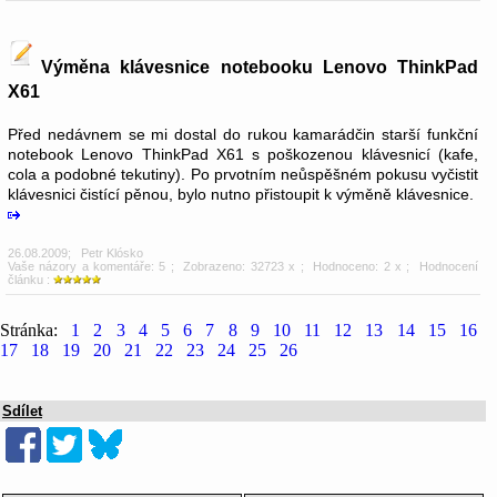
Výměna klávesnice notebooku Lenovo ThinkPad
X61
Před nedávnem se mi dostal do rukou kamarádčin starší funkční
notebook Lenovo ThinkPad X61 s poškozenou klávesnicí (kafe,
cola a podobné tekutiny). Po prvotním neůspěšném pokusu vyčistit
klávesnici čistící pěnou, bylo nutno přistoupit k výměně klávesnice.
26.08.2009
;
Petr Klósko
Vaše názory a komentáře: 5
; Zobrazeno: 32723 x ; Hodnoceno: 2 x ; Hodnocení
článku :
Stránka:
1
2
3
4
5
6
7
8
9
10
11
12
13
14
15
16
17
18
19
20
21
22
23
24
25
26
Sdílet