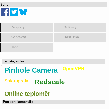
Sdílet
Projekty
Odkazy
Kontakty
Bastlírna
Blog
Témata, štítky
Pinhole Camera
OpenVPN
Solarografie
Redscale
Online teploměr
Poslední komentáře