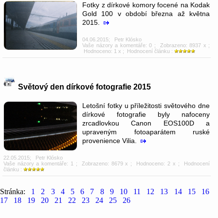
Fotky z dírkové komory focené na Kodak
Gold 100 v období března až května
2015.
04.06.2015
;
Petr Klósko
Vaše názory a komentáře: 0
; Zobrazeno: 8937 x ;
Hodnoceno: 1 x ; Hodnocení článku :
Světový den dírkové fotografie 2015
Letošní fotky u příležitosti světového dne
dírkové fotografie byly nafoceny
zrcadlovkou Canon EOS100D a
upraveným fotoaparátem ruské
provenience Vilia.
22.05.2015
;
Petr Klósko
Vaše názory a komentáře: 1
; Zobrazeno: 8679 x ; Hodnoceno: 2 x ; Hodnocení
článku :
Stránka:
1
2
3
4
5
6
7
8
9
10
11
12
13
14
15
16
17
18
19
20
21
22
23
24
25
26