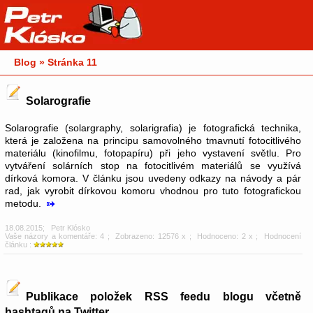
Blog » Stránka 11
Solarografie
Solarografie (solargraphy, solarigrafia) je fotografická technika,
která je založena na principu samovolného tmavnutí fotocitlivého
materiálu (kinofilmu, fotopapíru) při jeho vystavení světlu. Pro
vytváření solárních stop na fotocitlivém materiálů se využívá
dírková komora. V článku jsou uvedeny odkazy na návody a pár
rad, jak vyrobit dírkovou komoru vhodnou pro tuto fotografickou
metodu.
18.08.2015
;
Petr Klósko
Vaše názory a komentáře: 4
; Zobrazeno: 12576 x ; Hodnoceno: 2 x ; Hodnocení
článku :
Publikace položek RSS feedu blogu včetně
hashtagů na Twitter