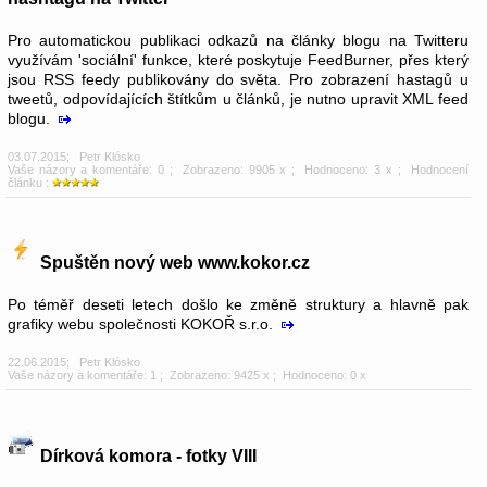
Pro automatickou publikaci odkazů na články blogu na Twitteru
využívám 'sociální' funkce, které poskytuje FeedBurner, přes který
jsou RSS feedy publikovány do světa. Pro zobrazení hastagů u
tweetů, odpovídajících štítkům u článků, je nutno upravit XML feed
blogu.
03.07.2015
;
Petr Klósko
Vaše názory a komentáře: 0
; Zobrazeno: 9905 x ; Hodnoceno: 3 x ; Hodnocení
článku :
Spuštěn nový web www.kokor.cz
Po téměř deseti letech došlo ke změně struktury a hlavně pak
grafiky webu společnosti KOKOŘ s.r.o.
22.06.2015
;
Petr Klósko
Vaše názory a komentáře: 1
; Zobrazeno: 9425 x ; Hodnoceno: 0 x
Dírková komora - fotky VIII