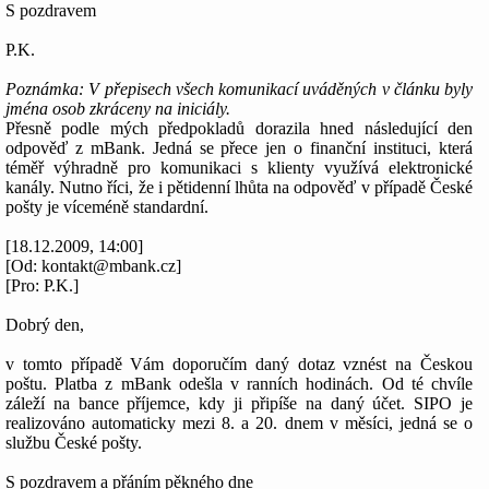
S pozdravem
P.K.
Poznámka: V přepisech všech komunikací uváděných v článku byly
jména osob zkráceny na iniciály.
Přesně podle mých předpokladů dorazila hned následující den
odpověď z mBank. Jedná se přece jen o finanční instituci, která
téměř výhradně pro komunikaci s klienty využívá elektronické
kanály. Nutno říci, že i pětidenní lhůta na odpověď v případě České
pošty je víceméně standardní.
[18.12.2009, 14:00]
[Od: kontakt@mbank.cz]
[Pro: P.K.]
Dobrý den,
v tomto případě Vám doporučím daný dotaz vznést na Českou
poštu. Platba z mBank odešla v ranních hodinách. Od té chvíle
záleží na bance příjemce, kdy ji připíše na daný účet. SIPO je
realizováno automaticky mezi 8. a 20. dnem v měsíci, jedná se o
službu České pošty.
S pozdravem a přáním pěkného dne