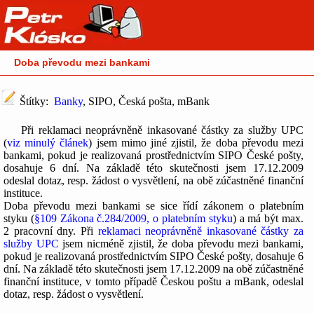
Doba převodu mezi bankami
Štítky:
Banky
, SIPO, Česká pošta, mBank
Při reklamaci neoprávněně inkasované částky za služby UPC
(
viz minulý článek
) jsem mimo jiné zjistil, že doba převodu mezi
bankami, pokud je realizovaná prostřednictvím SIPO České pošty,
dosahuje 6 dní. Na základě této skutečnosti jsem 17.12.2009
odeslal dotaz, resp. žádost o vysvětlení, na obě zúčastněné finanční
instituce.
Doba převodu mezi bankami se sice řídí zákonem o platebním
styku (
§109 Zákona č.284/2009, o platebním styku
) a má být max.
2 pracovní dny. Při
reklamaci neoprávněně inkasované částky za
služby UPC
jsem nicméně zjistil, že doba převodu mezi bankami,
pokud je realizovaná prostřednictvím SIPO České pošty, dosahuje 6
dní. Na základě této skutečnosti jsem 17.12.2009 na obě zúčastněné
finanční instituce, v tomto případě Českou poštu a mBank, odeslal
dotaz, resp. žádost o vysvětlení.