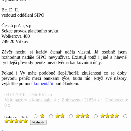
Bc. D. E.
vedoucí oddělení SIPO
Česká pošta, s.p.
Sekce provoz platebního styku
Wolkerova 480
749 20 Vítkov
Závěr nechť si každý čtenář udělá vlastní. Já osobně jsem
rozhodnut nadále SIPO nevyužívat. Existují totiž i jiné a hlavně
rychlejší převody peněz mezi dvěma bankovními účty.
Pokud i Vy máte podobné (lepší/horší) zkušenosti co se doby
převodu peněz mezi bankami týče, budu rád, když své názory
vyjádříte pomocí
komentářů
pod článkem.
03.01.2010
;
Petr Klósko
Vaše názory a komentáře: 4
; Zobrazeno: 31854 x ; Hodnoceno:
0 x
Hodnocení článku: