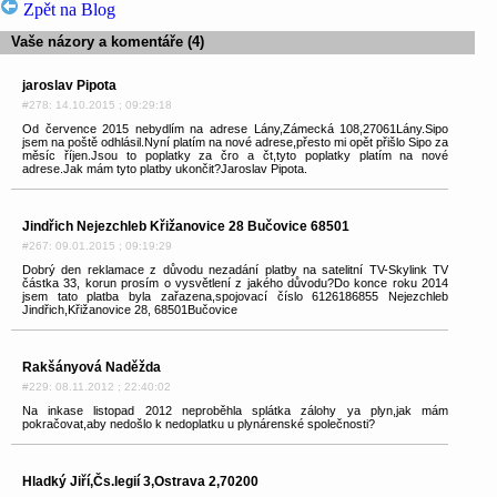
Zpět na Blog
Vaše názory a komentáře (4)
jaroslav Pipota
#278: 14.10.2015 ; 09:29:18
Od července 2015 nebydlím na adrese Lány,Zámecká 108,27061Lány.Sipo
jsem na poště odhlásil.Nyní platím na nové adrese,přesto mi opět přišlo Sipo za
měsíc říjen.Jsou to poplatky za čro a čt,tyto poplatky platím na nové
adrese.Jak mám tyto platby ukončit?Jaroslav Pipota.
Jindřich Nejezchleb Křižanovice 28 Bučovice 68501
#267: 09.01.2015 ; 09:19:29
Dobrý den reklamace z důvodu nezadání platby na satelitní TV-Skylink TV
částka 33, korun prosím o vysvětlení z jakého důvodu?Do konce roku 2014
jsem tato platba byla zařazena,spojovací číslo 6126186855 Nejezchleb
Jindřich,Křižanovice 28, 68501Bučovice
Rakšányová Naděžda
#229: 08.11.2012 ; 22:40:02
Na inkase listopad 2012 neproběhla splátka zálohy ya plyn,jak mám
pokračovat,aby nedošlo k nedoplatku u plynárenské společnosti?
Hladký Jiří,Čs.legií 3,Ostrava 2,70200