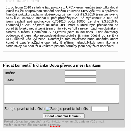
#66: 13.04.2010 ; 11:23:03
Již od ledna 2010 se táhne táto položka z UPC,kterou nemůžu jinak zlikvidovat
jedině tak,že nesprávnou finanční položku ze svého SIPA vyškrtnu a správnou
finanční položku zaplatím složenkou,což jsem učinil.9.3.2010 jsem ze svého
SIPA č.7010135658 nechal u pošt.přepážky1021,-Kč vyškrtnout a 818,-Kč
jsem zaplatil pošt.poukázkou č.701018 pod.č.18005 ze dne 9.3.2010.To
znamená,že 203,-Kč,které mi mělo UPC vrátit a které bylo přeplaceno se
pořád táhlo jako nevyřízené,jsem tímto věc vyřídil a nejsem žádným dlužníkem
nikomu a ničemu.Upomínku SIPO,kterou jsem musel dnes u doručovatelky
podepisovat beru jako neopodstatněnou,protože já mám účetně co se týká
UPC účetně vše vyřízeno. Doufám,že táto záležitost bude dnešním dnem
konečně uzavřená.Žádné upomínky již přijímat nebudu.Nikdy jsem nikomu a
nikde nikdy nic nedlužil a veškeré platební termíny jsem celý život dodržoval.
Přidat komentář k článku
Doba převodu mezi bankami
Jméno
E-Mail
Zadejte první čísici z čísla
Pokud očekáváte odpověď na Vámi vložený komentář, zadejte Váš e-mail.
Vložením komentáře souhlasíte s
pravidly
.