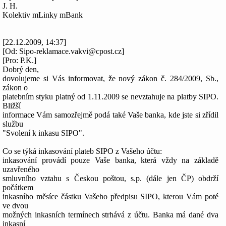
J. H.
Kolektiv mLinky mBank
[22.12.2009, 14:37]
[Od: Sipo-reklamace.vakvi@cpost.cz]
[Pro: P.K.]
Dobrý den,
dovolujeme si Vás informovat, že nový zákon č. 284/2009, Sb.,
zákon o
platebním styku platný od 1.11.2009 se nevztahuje na platby SIPO.
Bližší
informace Vám samozřejmě podá také Vaše banka, kde jste si zřídil
službu
"Svolení k inkasu SIPO".
Co se týká inkasování plateb SIPO z Vašeho účtu:
inkasování provádí pouze Vaše banka, která vždy na základě
uzavřeného
smluvního vztahu s Českou poštou, s.p. (dále jen ČP) obdrží
počátkem
inkasního měsíce částku Vašeho předpisu SIPO, kterou Vám poté
ve dvou
možných inkasních termínech strhává z účtu. Banka má dané dva
inkasní