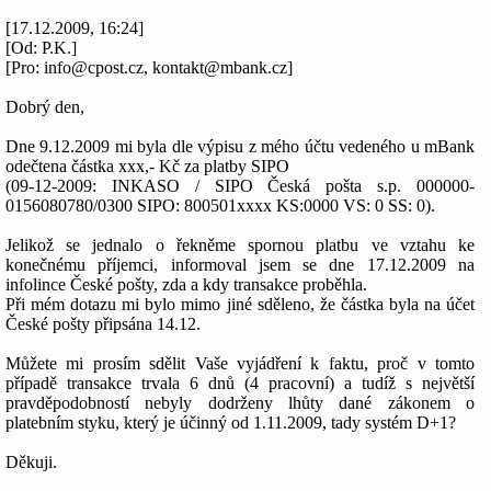
[17.12.2009, 16:24]
[Od: P.K.]
[Pro: info@cpost.cz, kontakt@mbank.cz]
Dobrý den,
Dne 9.12.2009 mi byla dle výpisu z mého účtu vedeného u mBank
odečtena částka xxx,- Kč za platby SIPO
(09-12-2009: INKASO / SIPO Česká pošta s.p. 000000-
0156080780/0300 SIPO: 800501xxxx KS:0000 VS: 0 SS: 0).
Jelikož se jednalo o řekněme spornou platbu ve vztahu ke
konečnému příjemci, informoval jsem se dne 17.12.2009 na
infolince České pošty, zda a kdy transakce proběhla.
Při mém dotazu mi bylo mimo jiné sděleno, že částka byla na účet
České pošty připsána 14.12.
Můžete mi prosím sdělit Vaše vyjádření k faktu, proč v tomto
případě transakce trvala 6 dnů (4 pracovní) a tudíž s největší
pravděpodobností nebyly dodrženy lhůty dané zákonem o
platebním styku, který je účinný od 1.11.2009, tady systém D+1?
Děkuji.