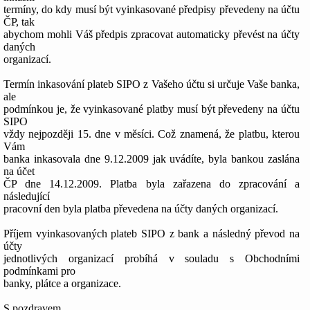
termíny, do kdy musí být vyinkasované předpisy převedeny na účtu
ČP, tak
abychom mohli Váš předpis zpracovat automaticky převést na účty
daných
organizací.
Termín inkasování plateb SIPO z Vašeho účtu si určuje Vaše banka,
ale
podmínkou je, že vyinkasované platby musí být převedeny na účtu
SIPO
vždy nejpozději 15. dne v měsíci. Což znamená, že platbu, kterou
Vám
banka inkasovala dne 9.12.2009 jak uvádíte, byla bankou zaslána
na účet
ČP dne 14.12.2009. Platba byla zařazena do zpracování a
následující
pracovní den byla platba převedena na účty daných organizací.
Příjem vyinkasovaných plateb SIPO z bank a následný převod na
účty
jednotlivých organizací probíhá v souladu s Obchodními
podmínkami pro
banky, plátce a organizace.
S pozdravem