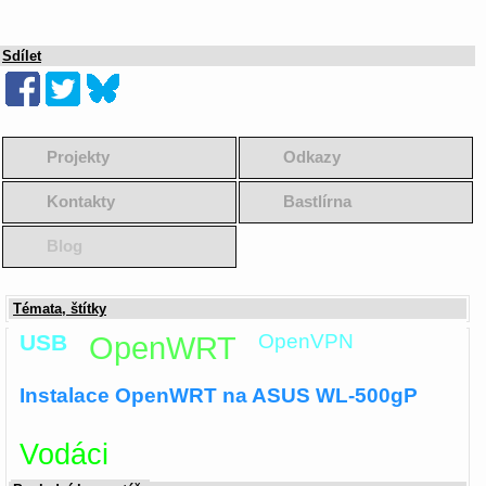
Sdílet
Projekty
Odkazy
Kontakty
Bastlírna
Blog
Témata, štítky
USB
OpenWRT
OpenVPN
Instalace OpenWRT na ASUS WL-500gP
Vodáci