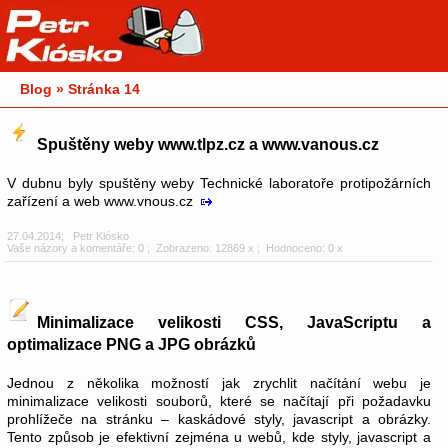
Blog » Stránka 14
Spuštěny weby www.tlpz.cz a www.vanous.cz
V dubnu byly spuštěny weby Technické laboratoře protipožárních
zařízení a web www.vnous.cz
27.04.2014
;
Petr Klósko
Vaše názory a komentáře: 0
; Zobrazeno: 12869 x ; Hodnoceno: 0 x
Minimalizace velikosti CSS, JavaScriptu a
optimalizace PNG a JPG obrázků
Jednou z několika možností jak zrychlit načítání webu je
minimalizace velikosti souborů, které se načítají při požadavku
prohlížeče na stránku – kaskádové styly, javascript a obrázky.
Tento způsob je efektivní zejména u webů, kde styly, javascript a