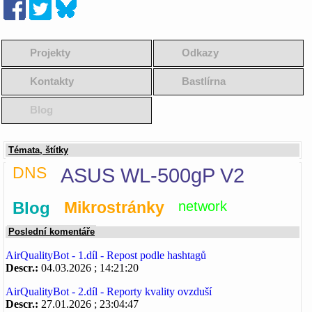
Projekty
Odkazy
Kontakty
Bastlírna
Blog
Témata, štítky
DNS
ASUS WL-500gP V2
Blog
Mikrostránky
network
Poslední komentáře
AirQualityBot - 1.díl - Repost podle hashtagů
Descr.:
04.03.2026 ; 14:21:20
AirQualityBot - 2.díl - Reporty kvality ovzduší
Descr.:
27.01.2026 ; 23:04:47