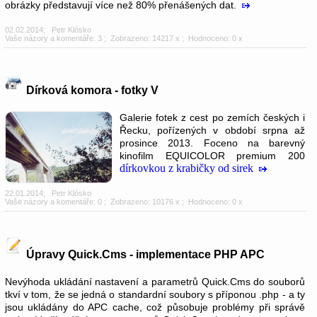
obrázky představují více než 80% přenášených dat.
02.02.2014
;
Petr Klósko
Vaše názory a komentáře: 3
; Zobrazeno: 14217 x ; Hodnoceno: 0 x
Dírková komora - fotky V
Galerie fotek z cest po zemích českých i
Řecku, pořízených v období srpna až
prosince 2013. Foceno na barevný
kinofilm EQUICOLOR premium 200
dírkovkou z krabičky od sirek
22.01.2014
;
Petr Klósko
Vaše názory a komentáře: 0
; Zobrazeno: 10176 x ; Hodnoceno: 0 x
Úpravy Quick.Cms - implementace PHP APC
Nevýhoda ukládání nastavení a parametrů Quick.Cms do souborů
tkví v tom, že se jedná o standardní soubory s příponou .php - a ty
jsou ukládány do APC cache, což působuje problémy při správě