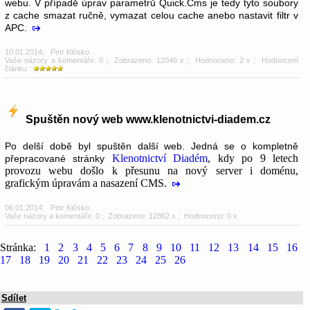
webu. V případě úprav parametrů Quick.Cms je tedy tyto soubory
z cache smazat ručně, vymazat celou cache anebo nastavit filtr v
APC.
10.01.2014
;
Petr Klósko
Vaše názory a komentáře: 0
; Zobrazeno: 12046 x ; Hodnoceno: 2 x ; Hodnocení
článku :
Spuštěn nový web www.klenotnictvi-diadem.cz
Po delší době byl spuštěn další web. Jedná se o kompletně
Klenotnictví Diadém
, kdy po 9 letech
přepracované stránky
provozu webu došlo k přesunu na nový server i doménu,
grafickým úpravám a nasazení CMS.
06.01.2014
;
Petr Klósko
Vaše názory a komentáře: 0
; Zobrazeno: 12862 x ; Hodnoceno: 0 x
Stránka:
1
2
3
4
5
6
7
8
9
10
11
12
13
14
15
16
17
18
19
20
21
22
23
24
25
26
Sdílet