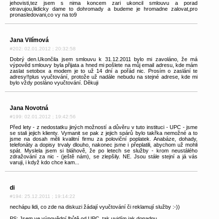
jehovisti,tez jsem s nima koncem zari ukoncil smlouvu a porad
otravujou,liidicky dame to dohromady a budeme je hromadne zalovat,pro
pronasledovani,co vy na to9
Jana Vilímová
#202: 02.01.2012 ; 20:32:58
Dobrý den.Ukončila jsem smlouvu k 31.12.2011 bylo mi zavoláno, že má
výpověd smlouvy byla přijata a hned mi pošlete na můj email adresu, kde mám
zaslat setobox a modem je to už 14 dní a pořád nic. Prosím o zaslání te
adresy!!plus vyučtování, protože už nadále nebudu na stejné adrese, kde mi
bylo vždy posláno vyučtování. Děkuji
Jana Novotná
#199: 02.01.2012 ; 19:42:56
Před lety - z nedostatku jiných možností a důvěru v tuto instituci - UPC - jsme
se stali jejich klienty. Vymanit se pak z jejich spárů bylo takřka nemožné a to
jsme na dosah měli kvalitní firmu za poloviční poplatek. Anabáze, dohady,
telefonáty a dopisy trvaly dlouho, nakonec jsme i přeplatili, abychom už mohli
spát. Myslela jsem si bláhově, že po letech se služby - krom neustálého
zdražování za nic - (ještě nám), se zlepšily. NE. Jsou stále stejní a já vás
varuji, i když kdo chce kam...
di
#194: 25.12.2011 ; 19:14:22
nechápu lidi, co zde na diskuzi žádají vyučtování či reklamují služby :-))
PS: Jsem ve výpovědní lhůtě od UPC, tak uvidím,jak dopadnu