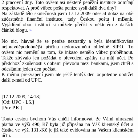
2 pracovní dny. Toto ovšem asi některé peněžní instituce odmítají
respektovat. A proč vůbec pošta peníze syslí další dva dny?
Na základě této skutečnosti jsem 17.12.2009 odeslal dotaz na obě
zúčastněné finanční instituce, tady Českou poštu i mBank.
Vyjádření obou institucí si můžete přečíst v některém z dalších
článků blogu.
»
No nic, hlavně že se peníze neztratily a byla identifikována
nejpravděpodobnější příčina nedorozumění ohledně SIPO. To
ovšem nic nemění na tom, že inkaso nemělo vůbec proběhnout.
Takže zbývalo jen požádat o převedení zpátky na můj účet. Po
předchozí zkušenosti s dobami převodu mezi bankami, jsem chtěl s
odesláním jeden den počkat.
K mému překvapení jsem ale ještě tentýž den odpoledne obdržel
další e-mail od UPC.
[17.12.2009, 14:18]
[Od: UPC - I.S.]
[Pro: P.K.]
Touto cestou bychom Vás chtěli informovat, že Vámi uhrazená
platba ve výši 490,-Kč byla již připsána na Váš klientský účet a
částka ve výši 131,-Kč je již také evidována na Vašem klientském
účtu.