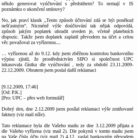
někdo generovat vyúčtování s předstihem? To nemají v IS
poznámku o ukončení smlouvy?
No, jak praví klasik „Tento způsob účtování zdá se být poněkud
nešťastným“. Nicméně výše doúčtování tak nějak odpovídá,
způsob jakým poplatek uhradit uveden je, včetně platebních
dispozic. Takže jsem doplatek zaplatil převodem na účet a celou
věc považoval za vyřízenou....
… vyřízenou až do 9.12. kdy jsem zběžnou kontrolou bankovního
výpisu zjistil, že prostřednictvím SIPO si společnost UPC
inkasovala částku dle vyúčtování , tedy za období 23.11.2009-
22.12.2009. Obratem jsem poslal další reklamaci
[9.12.2009, 17:46]
[Od: P.K.]
[Pro: UPC – přes web formulář]
Dobrý den, dne 2.12.2009 jsem posílal reklamaci výše zmiňované
faktury (viz mail níže).
Tato reklamace byla dle Vašeho mailu ze dne 3.12.2009 přijata a
dle Vašeho vyřízena (viz mail 2). Dle pokynů v tomto mailu jsem
na Vaše číslu účtu (viz mail 2) 4.12. zaslal bankovním převodem