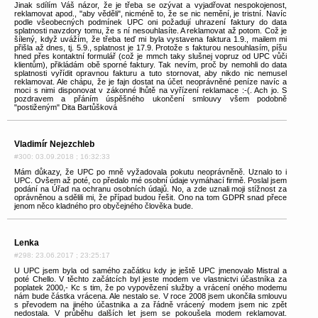
Jinak sdílím Váš názor, že je třeba se ozývat a vyjadřovat nespokojenost,
reklamovat apod., "aby věděli", nicméně to, že se nic nemění, je tristní. Navíc
podle všeobecných podmínek UPC oni požadují uhrazení faktury do data
splatnosti navzdory tomu, že s ní nesouhlasíte. A reklamovat až potom. Což je
šílený, když uvážím, že třeba teď mi byla vystavena faktura 1.9., mailem mi
přišla až dnes, tj. 5.9., splatnost je 17.9. Protože s fakturou nesouhlasím, píšu
hned přes kontaktní formulář (což je mmch taky slušnej vopruz od UPC vůči
klientům), přikládám obě sporné faktury. Tak nevím, proč by nemohli do data
splatnosti vyřídit opravnou fakturu a tuto stornovat, aby nikdo nic nemusel
reklamovat. Ale chápu, že je fajn dostat na účet neoprávněné peníze navíc a
moci s nimi disponovat v zákonné lhůtě na vyřízení reklamace :-(. Ach jo. S
pozdravem a přáním úspěšného ukončení smlouvy všem podobně
"postiženým" Dita Bartůšková
Vladimír Nejezchleb
#300: 03.09.2018 ; 16:32:33
Mám důkazy, že UPC po mně vyžadovala pokutu neoprávněně. Uznalo to i
UPC. Ovšem až poté, co předalo mé osobní údaje vymáhací firmě. Poslal jsem
podání na Úřad na ochranu osobních údajů. No, a zde uznali moji stížnost za
oprávněnou a sdělili mi, že případ budou řešit. Ono na tom GDPR snad přece
jenom něco kladného pro obyčejného člověka bude.
Lenka
#298: 23.06.2017 ; 23:25:17
U UPC jsem byla od samého začátku kdy je ještě UPC jmenovalo Mistral a
poté Chello. V těchto začátcích byl jeste modem ve vlastnictvi účastníka za
poplatek 2000,- Kc s tim, že po vypovězení služby a vrácení oného modemu
nám bude částka vrácena. Ale nestalo se. V roce 2008 jsem ukončila smlouvu
s převodem na jiného účastnika a za řádně vrácený modem jsem nic zpět
nedostala. V průběhu dalších let jsem se pokoušela modem reklamovat.