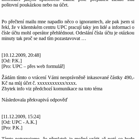
poštovní poukázkou nebo na účet.
Po přečtení mailu mne napadlo něco o ignorantech, ale pak jsem si
řekl, že v klientském centru UPC pracují taky jen lidé a informaci o
čísle účtu mohl operátor přehlédnout. Odeslání čísla účtu je otázkou
minuty tak proč se nad tím pozastavovat …
[10.12.2009, 20:48]
[Od: P.K.]
[Pro: UPC – přes web formulář]
Žádám tímto o vrácení Vámi neoprávněně inkasované částky 490,-
Kč na můj účet č. xxxxxxxxxxx/xxxx.
Zbytek info viz předchozí komunikace na toto téma
Následovala překvapivá odpověď
[11.12.2009, 15:24]
[Od: UPC - A.K.]
[Pro: P.K.]
Tímto potvrzujeme, že přeplatek je možné vrátit až poté co bude