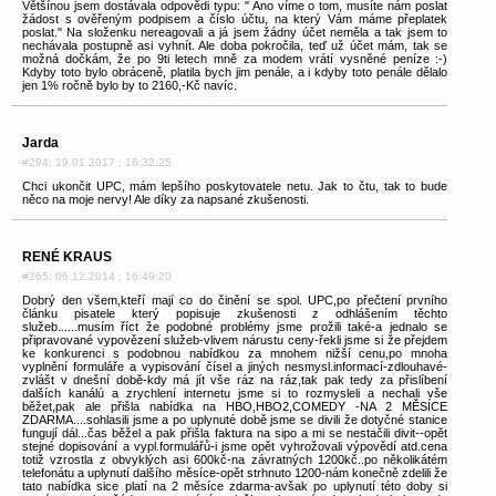
Většínou jsem dostávala odpovědi typu: " Ano víme o tom, musíte nám poslat
žádost s ověřeným podpisem a číslo účtu, na který Vám máme přeplatek
poslat." Na složenku nereagovali a já jsem žádny účet neměla a tak jsem to
nechávala postupně asi vyhnít. Ale doba pokročila, teď už účet mám, tak se
možná dočkám, že po 9ti letech mně za modem vrátí vysněné peníze :-)
Kdyby toto bylo obráceně, platila bych jim penále, a i kdyby toto penále dělalo
jen 1% ročně bylo by to 2160,-Kč navíc.
Jarda
#294: 19.01.2017 ; 16:32:25
Chci ukončit UPC, mám lepšího poskytovatele netu. Jak to čtu, tak to bude
něco na moje nervy! Ale díky za napsané zkušenosti.
RENÉ KRAUS
#265: 06.12.2014 ; 16:49:20
Dobrý den všem,kteří mají co do činění se spol. UPC,po přečtení prvního
článku pisatele který popisuje zkušenosti z odhlášením těchto
služeb......musím říct že podobné problémy jsme prožili také-a jednalo se
připravované vypovězení služeb-vlivem nárustu ceny-řekli jsme si že přejdem
ke konkurenci s podobnou nabídkou za mnohem nižší cenu,po mnoha
vyplnění formuláře a vypisování čísel a jiných nesmysl.informací-zdlouhavé-
zvlášt v dnešní době-kdy má jít vše ráz na ráz,tak pak tedy za přislíbení
dalších kanálú a zrychlení internetu jsme si to rozmysleli a nechali vše
běžet,pak ale přišla nabídka na HBO,HBO2,COMEDY -NA 2 MĚSÍCE
ZDARMA....sohlasili jsme a po uplynuté době jsme se divili že dotyčné stanice
fungují dál...čas běžel a pak přišla faktura na sipo a mi se nestačili divit--opět
stejné dopisování a vypl.formulářů-i jsme opět vyhrožovali výpovědí atd.cena
totiž vzrostla z obvyklých asi 600kč-na závratných 1200kč..po několikátém
telefonátu a uplynutí dalšího měsíce-opět strhnuto 1200-nám konečně zdelili že
tato nabídka sice platí na 2 měsíce zdarma-avšak po uplynutí této doby si