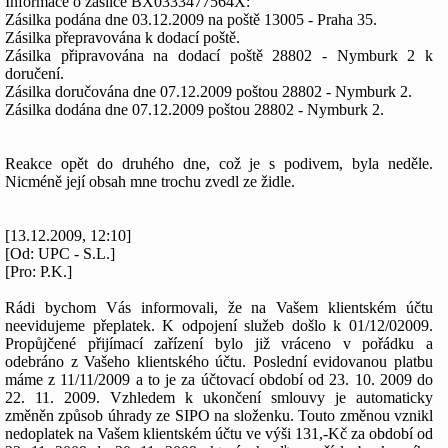
Informace o zásilce BX0333477564X:
Zásilka podána dne 03.12.2009 na poště 13005 - Praha 35.
Zásilka přepravována k dodací poště.
Zásilka připravována na dodací poště 28802 - Nymburk 2 k
doručení.
Zásilka doručována dne 07.12.2009 poštou 28802 - Nymburk 2.
Zásilka dodána dne 07.12.2009 poštou 28802 - Nymburk 2.
Reakce opět do druhého dne, což je s podivem, byla neděle.
Nicméně její obsah mne trochu zvedl ze židle.
[13.12.2009, 12:10]
[Od: UPC - S.L.]
[Pro: P.K.]
Rádi bychom Vás informovali, že na Vašem klientském účtu
neevidujeme přeplatek. K odpojení služeb došlo k 01/12/02009.
Propůjčené přijímací zařízení bylo již vráceno v pořádku a
odebráno z Vašeho klientského účtu. Poslední evidovanou platbu
máme z 11/11/2009 a to je za účtovací období od 23. 10. 2009 do
22. 11. 2009. Vzhledem k ukončení smlouvy je automaticky
změněn způsob úhrady ze SIPO na složenku. Touto změnou vznikl
nedoplatek na Vašem klientském účtu ve výši 131,-Kč za období od