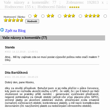
Vaše názory a komentáře: 77
; Zobrazeno: 192813 x ;
Hodnoceno: 155 x ; Hodnocení článku :
Hodnocení článku:
Zpět na Blog
Vaše názory a komentáře (77)
Standa
#302: 14.12.2018 ; 12:49:51
Ahoj... Mě by zajímalo zda se musí poslat výpověd poštou nebo stačí mailem ?
Díky.
Dita Bartůšková
#301: 05.09.2018 ; 09:45:23
Dobrý den, pane Klosko,
díky za skvělý příspěvek. Bohužel jsem si jej měla přečíst v půlce července,
kdy jsem se rozhodla ukončit službu u UPC. Je vidět, že i po 9 letech po Vaší
zkušenosti se praktiky příliš nemění - generování vyúčtování předčasně,
nejasné pohledávky za minulé období (ačkoli vše včas placeno přes SIPO),
stržené platby po ukončení odebírání služeb, přeúčtování zcela zmatené
(označení zúčtovacích období, konkretizace plateb), u mě navíc komplikováno
dorovnáním (čti: navýšením) plateb za nedočerpání věrnostního období).