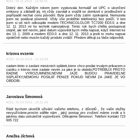
#261: 06.11.2014 ; 14:36:51
Dobrý den. Každým rokem jsem vypisovala formulář od UPC o ukončení
smlouvy a základě jej, mi vždy zavolali a snažili se domluvit o prodloužení a
popřípadě nechat cenu původní. Byla jsem vždy zatím spokojená. Nemusela
jsem nic podávat písemně. Vždy vše proběhlo telefonický bez potíží. V loni
jsem si od nich odkoupila modem TECHNICOLOLOR TC7200 ED3.0. a dne
12. 11. 2013 mi ho technik nainstaloval. Tento rok bych chtěla postupovat
stejně, ale teď nevím, jaké datum výpovědi bych měla napsat, když internet ke
dni 13. 1. 2009 a modem ED3.0. a dne 12. 11. 2013 a jestli to mohu napsat
společně nebo musím každý produkt zvlášť. Předem děkuji za Vaše odpovědi.
krizova evzenie
#256: 24.06.2014 ; 14:19:09
zadam timto o zaslani mesicnich splátek,ktere chco posilat trvalym prikazem.o
castku o kterou mne zadate nevim za jake je to obdobi,POTREBUJI PROTO
RADNE VYROZUMNENI,NEVIM JAJE BUDOU PRAVIDELNE
SSPLATKY,NEMOHU POSILAT PENIZE POKUD NEVIM ZA JAKE JE VO
OBDOBI.
Jaroslava Šimonová
#251: 31.03.2014 ; 19:21:49
Rádi bychom ukončili uživání vašeho telefonu, z důvodů , že vaše služby
nevyužíváme.prosím sdělte nám , jaký postup pro zrušení máme zvolit a k
jakému datu uskutečnit vypovězení. Děkujeme Šimonoví. Telefoní kontakt 723
605 722
Anežka Jíchová