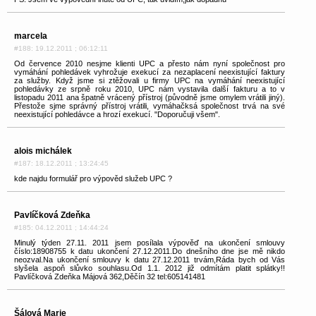
marcela
#188: 19.12.2011 ; 06:12:11
Od července 2010 nesjme klienti UPC a přesto nám nyní společnost pro
vymáhání pohledávek vyhrožuje exekucí za nezaplacení neexistující faktury
za služby. Když jsme si ztěžovali u firmy UPC na vymáhání neexistující
pohledávky ze srpně roku 2010, UPC nám vystavila další fakturu a to v
listopadu 2011 ana špatně vrácený přístroj (původně jsme omylem vrátili jiný).
Přestože sjme správný přístroj vrátili, vymáhačksá společnost trvá na své
neexistující pohledávce a hrozí exekucí. "Doporučuji všem".
alois michálek
#187: 18.12.2011 ; 13:24:45
kde najdu formulář pro výpověd služeb UPC ?
Pavlíčková Zdeňka
#185: 04.12.2011 ; 14:44:24
Minulý týden 27.11. 2011 jsem posílala výpověď na ukončení smlouvy
číslo:18908755 k datu ukončení 27.12.2011.Do dnešního dne jse mě nikdo
neozval.Na ukončení smlouvy k datu 27.12.2011 trvám,Ráda bych od Vás
slyšela aspoň slůvko souhlasu.Od 1.1. 2012 již odmítám platit splátky!!
Pavlíčková Zdeňka Májová 362,Děčín 32 tel:605141481
Šálová Marie