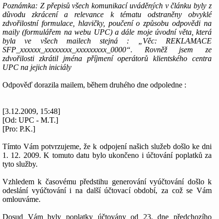
Poznámka: Z přepisů všech komunikací uváděných v článku byly z
důvodu zkrácení a relevance k tématu odstraněny obvyklé
zdvořilostní formulace, hlavičky, poučení o způsobu odpovědi na
maily (formulářem na webu UPC) a dále moje úvodní věta, která
byla ve všech mailech stejná : „Věc: REKLAMACE
SFP_xxxxxx_xxxxxxxx_xxxxxxxxx_0000“. Rovněž jsem ze
zdvořilosti zkrátil jména příjmení operátorů klientského centra
UPC na jejich iniciály
Odpověď dorazila mailem, během druhého dne odpoledne :
[3.12.2009, 15:48]
[Od: UPC - M.T.]
[Pro: P.K.]
Tímto Vám potvrzujeme, že k odpojení našich služeb došlo ke dni
1. 12. 2009. K tomuto datu bylo ukončeno i účtování poplatků za
tyto služby.
Vzhledem k časovému předstihu generování vyúčtování došlo k
odeslání vyúčtování i na další účtovací období, za což se Vám
omlouváme.
Dosud Vám byly poplatky účtovány od 23. dne předchozího