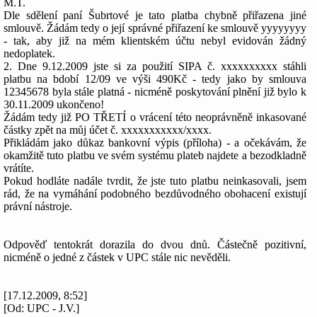
M.T.
Dle sdělení paní Šubrtové je tato platba chybně přiřazena jiné
smlouvě. Žádám tedy o její správné přiřazení ke smlouvě yyyyyyyy
- tak, aby již na mém klientském účtu nebyl evidován žádný
nedoplatek.
2. Dne 9.12.2009 jste si za použití SIPA č. xxxxxxxxxx stáhli
platbu na bdobí 12/09 ve výši 490Kč - tedy jako by smlouva
12345678 byla stále platná - nicméně poskytování plnění již bylo k
30.11.2009 ukončeno!
Žádám tedy již PO TŘETÍ o vrácení této neoprávněně inkasované
částky zpět na můj účet č. xxxxxxxxxxx/xxxx.
Přikládám jako důkaz bankovní výpis (příloha) - a očekávám, že
okamžitě tuto platbu ve svém systému plateb najdete a bezodkladně
vrátíte.
Pokud hodláte nadále tvrdit, že jste tuto platbu neinkasovali, jsem
rád, že na vymáhání podobného bezdůvodného obohacení existují
právní nástroje.
Odpověď tentokrát dorazila do dvou dnů. Částečně pozitivní,
nicméně o jedné z částek v UPC stále nic nevěděli.
[17.12.2009, 8:52]
[Od: UPC - J.V.]