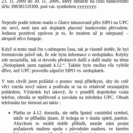
23. 11. 2009 do 30. 11. 2009., který uhraďte na číslo bankovního
účtu 3983815/0300, pod var. symbolem yyyyyyyy.
Nejenže podle tohoto mailu o částce inkasované přes SIPO na UPC
nic neví, není tam ani doplatek placený bankovním převodem.
Jedinou pozitivní zprávou je to, že modem už je odepsaný –
alespoň něco funguje.
Když si tento mail čtu s odstupem času, tak je vlastně dobře, že byl
formulován právě tak, že zde byla informace o nedoplatku. Kdyby
zde nezazněla, tak si dovedu představit další a další maily na téma
„Nedoplatek jsem zaplatil 4.12.“. Takhle bylo možno vše vyřešit
dříve, než UPC provedlo zápočet SIPO vs. nedoplatek.
V tuto chvíli jsem požádal o pomoc moji přítelkyni, aby do celé
věci vnesla nový názor a podívala se na to relativně nezaujatým
pohledem. Výsledek byl takový, že v pondělí dopoledne vzala
telefon, obrnila se trpělivostí a zavolala na infolinku UPC. Obsah
telefonátu lze shrnout asi takto :
Platba ze 4.12. dorazila, ale měla špatný variabilní symbol,
takže se přiřadila jinam. Jé kolega se v mailu spletl, pardon.
Abychom to mohli dobře přiřadit, musíte nám poslat
požadavek mailem spolu s původním mailem, ve kterém