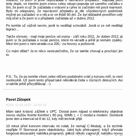
tedy dopis, ve kterém jsem znovu celou situaci popsala od samého začátku s
tím, že jsem si už 3x zažádala o vrácení a i přes to začínám mít pocit marnosti.
Bylo mi odepsáno, že navrácení přeplatku je dle všeobecných podmínek
možné po zažádání si o něj a to ve lhůtě 60 dní. Že byl důkladně prověřen celý
můj účet a že jsem si o přeplatek zažádala až v dubnu 2012.
Po tomhle už vážně nevím, jestli to nedělají schválně. Jestli si ze mě nedělají
legraci....
Takže shrnuto - mají moje peníze od srpna - září roku 2011. Je duben 2012, já
jsem si 3x požádala o svoje peníze, které mi ukradli a ještě je nemám zpátky.
Mezi tím jsem s nimi utratila cca 200,- za hovory a poštovné.
Co mám dělat? Je to něco neskutečného, že se takhle chovají a prochází jim
to.
P.S.: To, že po tomhle všem nebo něčem podobném vrátí o korunu míň, to není
neobvyklé. Už jsem tento případ také několikrát četla v různých diskuzích. Asi
si takhle ještě přivydělávají. :-)
Pavel Zátopek
#218: 11.04.2012 ; 11:02:10
Mám také krásný zážitek s UPC. Dostal jsem nápad si telefonicky objednat
novou službu Kombi Komfort ( 80 prg. 60Mb ), + C-modul a modem. Domluvili
jsme den a interval od 8 do 12, kdy měl technik přijít.
10 minut před koncem intervalu mi volali, že nemají C-Moduly, a že technik
nepřijde !!! Stornoval jsem objednávku. Jaké bylo překvapení, když přestala
fungovat dosavadní nabídka programů, jelikož někdo zapnul již nabídku novou