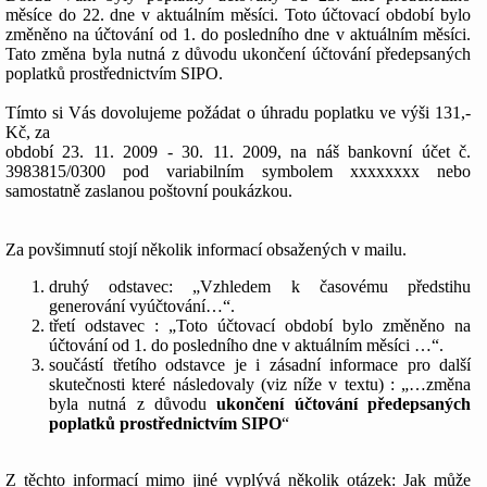
měsíce do 22. dne v aktuálním měsíci. Toto účtovací období bylo
změněno na účtování od 1. do posledního dne v aktuálním měsíci.
Tato změna byla nutná z důvodu ukončení účtování předepsaných
poplatků prostřednictvím SIPO.
Tímto si Vás dovolujeme požádat o úhradu poplatku ve výši 131,-
Kč, za
období 23. 11. 2009 - 30. 11. 2009, na náš bankovní účet č.
3983815/0300 pod variabilním symbolem xxxxxxxx nebo
samostatně zaslanou poštovní poukázkou.
Za povšimnutí stojí několik informací obsažených v mailu.
druhý odstavec: „Vzhledem k časovému předstihu
generování vyúčtování…“.
třetí odstavec : „Toto účtovací období bylo změněno na
účtování od 1. do posledního dne v aktuálním měsíci …“.
součástí třetího odstavce je i zásadní informace pro další
skutečnosti které následovaly (viz níže v textu) : „…změna
byla nutná z důvodu
ukončení účtování předepsaných
poplatků prostřednictvím SIPO
“
Z těchto informací mimo jiné vyplývá několik otázek: Jak může