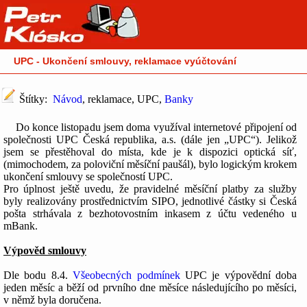
UPC - Ukončení smlouvy, reklamace vyúčtování
Štítky:
Návod
, reklamace, UPC,
Banky
Do konce listopadu jsem doma využíval internetové připojení od
společnosti UPC Česká republika, a.s. (dále jen „UPC“). Jelikož
jsem se přestěhoval do místa, kde je k dispozici optická síť,
(mimochodem, za poloviční měsíční paušál), bylo logickým krokem
ukončení smlouvy se společností UPC.
Pro úplnost ještě uvedu, že pravidelné měsíční platby za služby
byly realizovány prostřednictvím SIPO, jednotlivé částky si Česká
pošta strhávala z bezhotovostním inkasem z účtu vedeného u
mBank.
Výpověd smlouvy
Dle bodu 8.4.
Všeobecných podmínek
UPC je výpovědní doba
jeden měsíc a běží od prvního dne měsíce následujícího po měsíci,
v němž byla doručena.