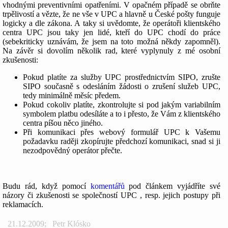
vhodnými preventivními opatřeními. V opačném případě se obrňte
trpělivostí a vězte, že ne vše v UPC a hlavně u České pošty funguje
logicky a dle zákona. A taky si uvědomte, že operátoři klientského
centra UPC jsou taky jen lidé, kteří do UPC chodí do práce
(sebekriticky uznávám, že jsem na toto možná někdy zapomněl).
Na závěr si dovolím několik rad, které vyplynuly z mé osobní
zkušenosti:
Pokud platíte za služby UPC prostřednictvím SIPO, zrušte
SIPO současně s odesláním žádosti o zrušení služeb UPC,
tedy minimálně měsíc předem.
Pokud cokoliv platíte, zkontrolujte si pod jakým variabilním
symbolem platbu odesíláte a to i přesto, že Vám z klientského
centra píšou něco jiného.
Při komunikaci přes webový formulář UPC k Vašemu
požadavku raději zkopírujte předchozí komunikaci, snad si ji
nezodpovědný operátor přečte.
Budu rád, když pomocí
komentářů
pod článkem vyjádříte své
názory či zkušenosti se společností UPC , resp. jejich postupy při
reklamacích.
21.12.2009
;
Petr Klósko