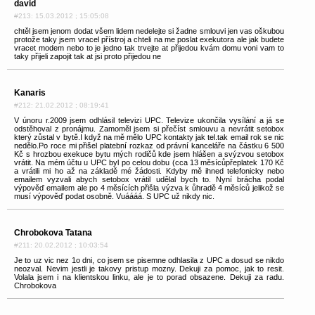
david
#213: 15.03.2012 ; 15:05:08
chtěl jsem jenom dodat všem lidem nedelejte si žadne smlouvi jen vas oškubou
protože taky jsem vracel přístroj a chteli na me poslat exekutora ale jak budete
vracet modem nebo to je jedno tak trvejte at přijedou kvám domu voni vam to
taky přijeli zapojit tak at jsi proto přijedou ne
Kanaris
#212: 21.02.2012 ; 08:19:41
V únoru r.2009 jsem odhlásil televizi UPC. Televize ukončila vysílání a já se
odstěhoval z pronájmu. Zamoměl jsem si přečíst smlouvu a nevrátit setobox
který zůstal v bytě.I když na mě mělo UPC kontakty jak tel.tak email rok se nic
nedělo.Po roce mi přišel platební rozkaz od právní kanceláře na částku 6 500
Kč s hrozbou exekuce bytu mých rodičů kde jsem hlášen a svýzvou setobox
vrátit. Na mém účtu u UPC byl po celou dobu (cca 13 měsícůpřeplatek 170 Kč
a vrátili mi ho až na základě mé žádosti. Kdyby mě ihned telefonicky nebo
emailem vyzvali abych setobox vrátil udělal bych to. Nyní brácha podal
výpověď emailem ale po 4 měsících přišla výzva k ůhradě 4 měsíců jelikož se
musí výpověď podat osobně. Vuáááá. S UPC už nikdy nic.
Chrobokova Tatana
#211: 20.02.2012 ; 10:03:54
Je to uz vic nez 1o dni, co jsem se pisemne odhlasila z UPC a dosud se nikdo
neozval. Nevim jestli je takovy pristup mozny. Dekuji za pomoc, jak to resit.
Volala jsem i na klientskou linku, ale je to porad obsazene. Dekuji za radu.
Chrobokova