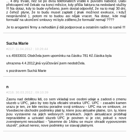
... 4 dny trvalo, než se po dvou telefonátech vrátilo k původní nabídce. Další
překvapení mě čekalo na konci měsíce, kdy přišla faktura na nedodané služby
!!! Na dotaz, kdy to bude vyřešeno, jsem dostal odpověď, že na to mají 30 dní,
z čehož plyne, že to budu muset zaplatit ( jinak možnost exekuce, i když
neoprávněné ), potom mi to budou asi nějak vracet. Na dotaz, kde mají
formulář na ukončení smlouvy mi bylo zděleno,že formulář nemají ????
Je to arogantní firmy a nehodlám jí dál podporovat a ostatním radím to samé !!!
Sucha Marie
#217: 11.04.2012 ; 10:26:44
v.s.45933031 Obdržela jsem upomínku na částku 781 Kč.částka byla
uhrazena 4.4.2012,jiná vyúčtování jsem neobdržela.
s pozdravem Suchá Marie
n
#216: 30.03.2012 ; 09:10:39
Zasnu nad debilitou lidi, co sem vkladaji sve osobni udaje a zadosti o zmenu
sluzeb u UPC, jako by toto byla oficialni stranka UPC. UPC - zasadni kamen
urazu je ten, ze lide nectou poradne svoji smlouvu - UPC ma ve smlouve, ze
Vseobecne obchodni podminky plati ty, ktere jsou aktualne platne, tzn. ty, ktere
jsou vystavene na jejich webovych strankach. Jejich aktualizace probihaji
nepravidelne a uzivatel sluzeb UPC je povinen si je cist, pokud s nove
zverejnenymi nesouhlasi - "pisemne do 14dnu se muze ohradit vypovezenim
sluzeb", pokud neresi, nove podminky se stavaji platnymi.