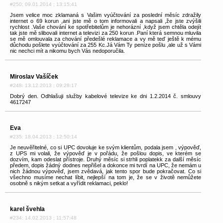
#250: 09.01.2014 ; 13:15:41
Jsem velice moc zklamaná s Vašim vyúčtování za poslední měsíc zdražily
internet o 69 korun ,ani jste mě o tom informovali a napsali ,že jste zvýšili
rychlost .Vaše chování ke spotřebitelům je nehorázní ,když jsem chtěla odejít
tak jste mě slibovali internet a televizi za 250 korun .Paní která semnou mluvila
se mě omlouvala za chování předešlé reklamace a vy mě teď ještě k mému
důchodu pošlete vyúčtování za 255 Kc.Já Vám Ty peníze pošlu ,ale už s Vámi
nic nechci mít a nikomu bych Vás nedoporučila.
Miroslav Vašíček
#248: 13.12.2013 ; 09:28:17
Dobrý den. Odhlašuji služby kabelové televize ke dni 1.2.2014 č. smlouvy
4617247
Eva
#235: 18.04.2013 ; 12:50:14
Je neuvěřitelné, co si UPC dovoluje ke svým klientům, podala jsem , výpověď,
z UPS mi volali, že výpověď je v pořádu, že pošlou dopis, ve kterém se
dozvím, kam odeslat přístroje. Druhý měsíc si strhli poplatekk za další měsíc
předem, dopis žádný dodnes nepřišel a dokonce mi tvrdí na UPC, že nemám u
nich žádnou výpověď, jsem zvědavá, jak tento spor bude pokračovat. Co si
všechno musíme nechat líbit, nejlepší na tom je, že se v životě nemůžete
osobně s nikým setkat a vyřídit reklamaci, peklo!
karel švehla
#234: 14.02.2013 ; 11:57:48