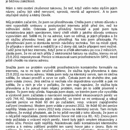
je běžnou záležitostí.
Mám s nimi osobní zkušenost takovou, že teď, když vidím nebo slyším jejich
název, začnu být silně nervozní, sprostá, nevrlá až agresivní.. A to jsem
obyčejně slušný a klidný člověk.
Můj problém začal tím, že jsem se přestěhovala. Chtěla jsem z tohoto důvodu s
nimi vypovědět smlouvu o poskytování internetu ještě před tím, než ke
stěhování došlo. Odeslala jsem příslušný formulář a poté jsem byla
kontaktována jejich operátorem, který chtěl vědět z jakého důvodu smlouvu
vypovídám atd. Sdělili mi, že na adrese, kam se stěhuji, je jejich přípojka a že
mi službu převedou hned, jak se přestěhuji. Na toto jsem přistoupila. Po
přestěhování jsem si domluvila termín návštěvy technika. Ten na místě zjistil,
že přípojka v domě není a nejbližší je o 2 domy dál, takže připojení není možné.
Tudíž jsme byli bez internetu. Když jsme si zřídili alternativu po cca 2 měsících,
zjistila jsem, že mi od nich přišly 2 elektronické faktury na službu, kterou mi od
23.8.2011 neposkytovali. Peníze si inkasovali sami prostřednictvím SIPO, které
ještě chodilo na starou adresu.
Snažila jsem se problém vysvětlit prostřednictvím kontaktního formuláře na
internetu, na to mi bylo stručně sděleno, že služba byla převedena k datu
23.8.2011 na novou adresu. Volala jsem tedy na klientský servis, tam mi slečna
sdělila, že situaci prověří a ozve se zpět.. Čekala jsem do druhého dne, pak
jsem volala znovu. Jiná slečna si nechala vše dopodrobna vysvětlit a pak mi
sdělila, že u nich je vše v pořádku, že tam mají napsáno, že služba byla
převedena a že pokud mám nějaký problém, mám jim to sdělit písemně v
dopise. To jsem tedy učinila. Napsala jsem dopis, ve kterém jsem vše vysvětlila
a výslovně jsem zažádala o navrácení neoprávněně inkasovaných peněz ve
výši 744,-Kč. Následovala jejich odpověď, ve které se mi omlouvají a slibují
navrátit peníze ve lhůtě 60 dní po zažádání, resp. vrácení zapůjčeného
zařízení (modemu). Modem jsem vrátila v prosinci 2011. Ve lhůtě 60 dní peníze
nepřišly. Volala jsem v únoru 2012 tedy znovu na klientský servis. Tam mi bylo
sděleno, že evidují přeplatek, ale že ho ještě nevrátili z toho důvodu, že jsem si
o něj ještě nepožádala..(tento telefonní hovor mě stál cca 80,- Kč) Znovu jsem
tedy požádala o vrácení mých peněz, které byly jejich omylem inkasovány z
mého účtu. Peníze opět nepřišly. Následovalo další kontaktování klientského
centra a k mému zděšení proběhl ten samý hovor jako v únoru. Bylo mi
sděleno, že jsem si ještě nepožádala o navrácení přeplatku.. Napsala jsem