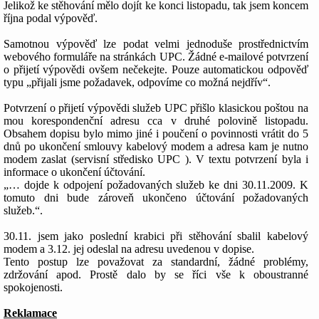
Jelikož ke stěhování mělo dojít ke konci listopadu, tak jsem koncem
října podal výpověď.
Samotnou výpověď lze podat velmi jednoduše prostřednictvím
webového formuláře na stránkách UPC. Žádné e-mailové potvrzení
o přijetí výpovědi ovšem nečekejte. Pouze automatickou odpověď
typu „přijali jsme požadavek, odpovíme co možná nejdřív“.
Potvrzení o přijetí výpovědi služeb UPC přišlo klasickou poštou na
mou korespondenční adresu cca v druhé polovině listopadu.
Obsahem dopisu bylo mimo jiné i poučení o povinnosti vrátit do 5
dnů po ukončení smlouvy kabelový modem a adresa kam je nutno
modem zaslat (servisní středisko UPC ). V textu potvrzení byla i
informace o ukončení účtování.
„… dojde k odpojení požadovaných služeb ke dni 30.11.2009. K
tomuto dni bude zároveň ukončeno účtování požadovaných
služeb.“.
30.11. jsem jako poslední krabici při stěhování sbalil kabelový
modem a 3.12. jej odeslal na adresu uvedenou v dopise.
Tento postup lze považovat za standardní, žádné problémy,
zdržování apod. Prostě dalo by se říci vše k oboustranné
spokojenosti.
Reklamace