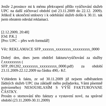
Jenže 2.prosince mi k mému překvapení přišlo vyúčtování služeb
UPC na další zúčtovací období (od 23.11.2009 do 22.12. 2009).
Jelikož k ukončení smlouvy i k odebírání služeb došlo k 30.11. tak
jsem obratem odeslal reklamaci.
[2.12.2009, 20:48]
[Od: P.K.]
[Pro: UPC – přes web formulář]
Věc: REKLAMACE SFP_xxxxxx_xxxxxxxx_xxxxxxxxx_0000
Dobrý den, dnes jsem obdržel fakturu/vyúčtování za služby
č.xxxxxxxxx (
SFP_091202_xxxxxxxx_xxxxxxxxx_0000.pdf) za období
23.11.2009-22.12.2009 na částku 490,- Kč.
Vzhledem k faktu, ze od 30.11.2009 již nejsem odběratelem
žádných služeb UPC (na základě mého požadavku, Vámi písemně
potvrzeného) NESOUHLASÍM S VÝŠÍ FAKTUROVANE
ČÁSTKY.
Prosím o stornování této faktury a vystavení nové, na správné
období (23.11.2009-30.11.2009)