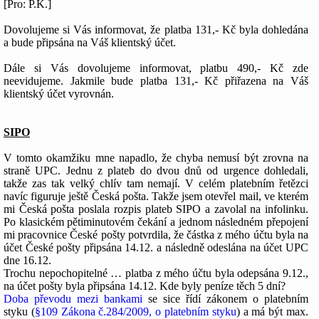
[Pro: P.K.]
Dovolujeme si Vás informovat, že platba 131,- Kč byla dohledána
a bude připsána na Váš klientský účet.
Dále si Vás dovolujeme informovat, platbu 490,- Kč zde
neevidujeme. Jakmile bude platba 131,- Kč přiřazena na Váš
klientský účet vyrovnán.
SIPO
V tomto okamžiku mne napadlo, že chyba nemusí být zrovna na
straně UPC. Jednu z plateb do dvou dnů od urgence dohledali,
takže zas tak velký chlív tam nemají. V celém platebním řetězci
navíc figuruje ještě Česká pošta. Takže jsem otevřel mail, ve kterém
mi Česká pošta poslala rozpis plateb SIPO a zavolal na infolinku.
Po klasickém pětiminutovém čekání a jednom následném přepojení
mi pracovnice České pošty potvrdila, že částka z mého účtu byla na
účet České pošty připsána 14.12. a následně odeslána na účet UPC
dne 16.12.
Trochu nepochopitelné … platba z mého účtu byla odepsána 9.12.,
na účet pošty byla připsána 14.12. Kde byly peníze těch 5 dní?
Doba převodu mezi bankami
se sice řídí zákonem o platebním
styku (
§109 Zákona č.284/2009, o platebním styku
) a má být max.