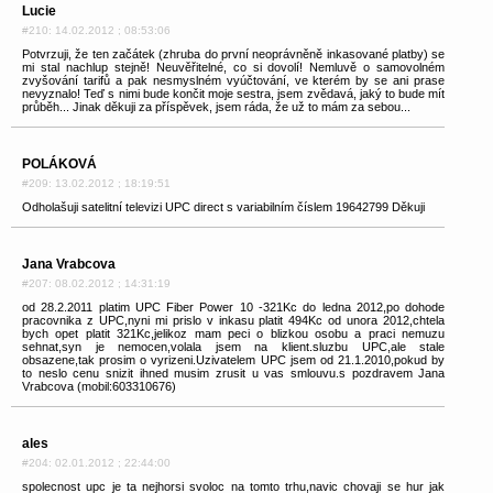
Lucie
#210: 14.02.2012 ; 08:53:06
Potvrzuji, že ten začátek (zhruba do první neoprávněně inkasované platby) se
mi stal nachlup stejně! Neuvěřitelné, co si dovolí! Nemluvě o samovolném
zvyšování tarifů a pak nesmyslném vyúčtování, ve kterém by se ani prase
nevyznalo! Teď s nimi bude končit moje sestra, jsem zvědavá, jaký to bude mít
průběh... Jinak děkuji za příspěvek, jsem ráda, že už to mám za sebou...
POLÁKOVÁ
#209: 13.02.2012 ; 18:19:51
Odholašuji satelitní televizi UPC direct s variabilním číslem 19642799 Děkuji
Jana Vrabcova
#207: 08.02.2012 ; 14:31:19
od 28.2.2011 platim UPC Fiber Power 10 -321Kc do ledna 2012,po dohode
pracovnika z UPC,nyni mi prislo v inkasu platit 494Kc od unora 2012,chtela
bych opet platit 321Kc,jelikoz mam peci o blizkou osobu a praci nemuzu
sehnat,syn je nemocen,volala jsem na klient.sluzbu UPC,ale stale
obsazene,tak prosim o vyrizeni.Uzivatelem UPC jsem od 21.1.2010,pokud by
to neslo cenu snizit ihned musim zrusit u vas smlouvu.s pozdravem Jana
Vrabcova (mobil:603310676)
ales
#204: 02.01.2012 ; 22:44:00
spolecnost upc je ta nejhorsi svoloc na tomto trhu,navic chovaji se hur jak