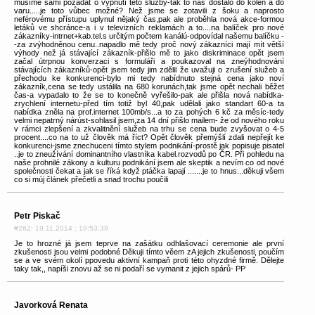
musíme sami požádat o vypnutí této služby-tak to nás dostalo do kolen a do
varu.....je toto vůbec možné? Než jsme se zotavili z šoku a naprosto
neférovému přístupu uplynul nějaký čas,pak ale proběhla nová akce-formou
letáků ve shcránce-a i v televizních reklamách a to....na balíček pro nové
zákazníky-intrnet+kab.tel.s určitým počtem kanálú-odpovídal našemu balíčku -
-za zvýhodněnou cenu..napadlo mě tedy proč nový zákazníci mají mít větší
výhody než já stávající zákazník-přišlo mě to jako diskriminace opět jsem
začal útrpnou konverzaci s formuláři a poukazoval na zneýhodnování
stávajících zákazníků-opět jsem tedy jim zdělil že uvažuji o zrušení služeb a
přechodu ke konkurenci-bylo mi tedy nabídnuto stejná cena jako noví
zákazník,cena se tedy ustálila na 680 korunách,tak jsme opět nechali běžet
čas-a vypadalo to že se to konečně vyřešilo-pak ale přišla nová nabídka-
zrychlení internetu-před tím totiž byl 40,pak udělali jako standart 60-a ta
nabídka zněla na prof.internet 100mb/s...a to za pohých 6 kč za měsíc-tedy
velmi nepatrný nárúst-sohlasil jsem,za 14 dní přišlo mailem- že od nového roku
v rámci zlepšení a zkvalitnění služeb na trhu se cena bude zvyšovat o 4-5
procent....co na to už člověk má říct? Opět člověk přemýšlí zdali nepřejít ke
konkurenci-jsme znechuceni tímto stylem podnikání-prostě jak popisuje pisatel
..je to zneužívání dominantního vlastníka kabel.rozvodů po ČR. Při pohledu na
naše prohnilé zákony a kulturu podnikání jsem ale skeptik a nevím co od nové
společnosti čekat a jak se říká když ptáčka lapají .......je to hnus...děkuji všem
co si múj článek přečetli a snad trochu poučili
Petr Piskač
#262: 19.11.2014 ; 19:53:39
Je to hrozné já jsem teprve na zašátku odhlašovací ceremonie ale první
zkušenosti jsou velmi podobné Děkuji tímto věem zA jejich zkušenosti, poučím
se a ve svém okolí ppovedu aktivní kampaň proti této ohyzdné firmě. Dělejte
taky tak,, napíši znovu až se ni podaří se vymanit z jejich spárů- PP
Javorková Renata