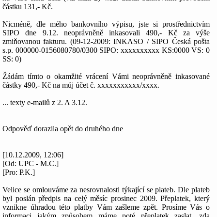
částku 131,- Kč.
Nicméně, dle mého bankovního výpisu, jste si prostřednictvím
SIPO dne 9.12. neoprávněně inkasovali 490,- Kč za výše
zmiňovanou fakturu. (09-12-2009: INKASO / SIPO Česká pošta
s.p. 000000-0156080780/0300 SIPO: xxxxxxxxxx KS:0000 VS: 0
SS: 0)
Žádám tímto o okamžité vrácení Vámi neoprávněně inkasované
částky 490,- Kč na můj účet č. xxxxxxxxxxx/xxxx.
... texty e-mailů z 2. A 3.12.
Odpověď dorazila opět do druhého dne
[10.12.2009, 12:06]
[Od: UPC - M.C.]
[Pro: P.K.]
Velice se omlouváme za nesrovnalosti týkající se plateb. Dle plateb
byl poslán předpis na celý měsíc prosinec 2009. Přeplatek, který
vznikne úhradou této platby Vám zašleme zpět. Prosíme Vás o
informaci jakým způsobem máme poté přeplatek zaslat. zda