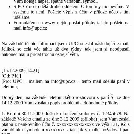
Vám kolega napsal špatně variabilní symbol.
SIPO ? no to dělá druhé oddělení. O tom my nic nevíme. V
systému to není. Pošlete výpis z účtu v příloze něco s tím
uděláme.
Formulářem na www nejde poslat přílohy tak to pošlete na
mail info@upc.cz
Na základě těchto informací jsem UPC odeslal následující e-mail.
Jelikož se celá věc táhla už dva týdny, tak jsem si neodpustil
nakonec mailu přidat trochu ostřejší větu.
[15.12.2009, 14:21]
[Od: P.K.]
[Pro: UPC – mailem na info@upc.cz – tento mail sdělila paní v
telefonu]
Dobrý den, na základě telefonického rozhovoru s paní Š. ze dne
14.12.2009 Vám zasílám popis problémů a dohodnuté přílohy:
1. Ke dni 30.11.2009 došlo k ukončení smlouvy č. 12345678. Na
základě Vašeho emailu ze dne 3.12.2009 (příloha) jsem Vám zaslal
platbu z bankovního účtu č. xxxxxxxxxxx/xxxx ve výši 131,-Kč s
variabilním symbolem xxxxxxxx - tak jak v mailu požadoval pan