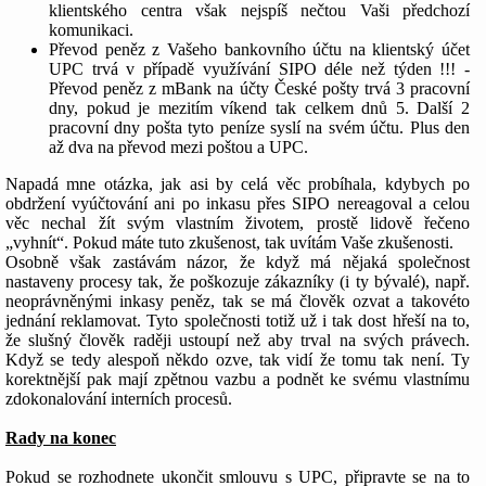
klientského centra však nejspíš nečtou Vaši předchozí
komunikaci.
Převod peněz z Vašeho bankovního účtu na klientský účet
UPC trvá v případě využívání SIPO déle než týden !!! -
Převod peněz z mBank na účty České pošty trvá 3 pracovní
dny, pokud je mezitím víkend tak celkem dnů 5. Další 2
pracovní dny pošta tyto peníze syslí na svém účtu. Plus den
až dva na převod mezi poštou a UPC.
Napadá mne otázka, jak asi by celá věc probíhala, kdybych po
obdržení vyúčtování ani po inkasu přes SIPO nereagoval a celou
věc nechal žít svým vlastním životem, prostě lidově řečeno
„vyhnít“. Pokud máte tuto zkušenost, tak uvítám Vaše zkušenosti.
Osobně však zastávám názor, že když má nějaká společnost
nastaveny procesy tak, že poškozuje zákazníky (i ty bývalé), např.
neoprávněnými inkasy peněz, tak se má člověk ozvat a takovéto
jednání reklamovat. Tyto společnosti totiž už i tak dost hřeší na to,
že slušný člověk raději ustoupí než aby trval na svých právech.
Když se tedy alespoň někdo ozve, tak vidí že tomu tak není. Ty
korektnější pak mají zpětnou vazbu a podnět ke svému vlastnímu
zdokonalování interních procesů.
Rady na konec
Pokud se rozhodnete ukončit smlouvu s UPC, připravte se na to