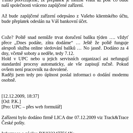
naší společnosti vráceno zapůjčené zařízení.
Až bude zapůjčené zařízení odepsáno z Vašeho klientského účtu,
bude přeplatek odeslán na Váš bankovní účet.
Cože? Poště snad nemůže trvat doručení balíku týden …. vždyť
přece „Dnes podáte, zítra dodáme“ … Ještě že poště funguje
alespoň služba online sledování balíků … No jasně. Dodáno za 4
dny, včetně soboty a neděle, tedy 7.12.
Hold v UPC nebo u jejich servisních organizací asi nefungují
standardní procesy automaticky, ale vše zapisují ručně. Pokud
ovšem není pracovník na dovolené.
Raději jsem tedy pro úplnost poslal informaci o dodání modemu
osobně.
[12.12.2009, 18:37]
[Od: P.K.]
[Pro: UPC – přes web formulář]
Zařízeni bylo dodáno firmě LICA dne 07.12.2009 viz Track&Trace
České pošty.