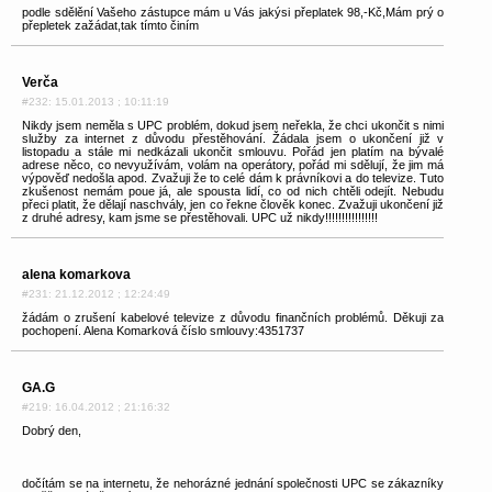
podle sdělění Vašeho zástupce mám u Vás jakýsi přeplatek 98,-Kč,Mám prý o
přepletek zažádat,tak tímto činím
Verča
#232: 15.01.2013 ; 10:11:19
Nikdy jsem neměla s UPC problém, dokud jsem neřekla, že chci ukončit s nimi
služby za internet z důvodu přestěhování. Žádala jsem o ukončení již v
listopadu a stále mi nedkázali ukončit smlouvu. Pořád jen platím na bývalé
adrese něco, co nevyužívám, volám na operátory, pořád mi sdělují, že jim má
výpověď nedošla apod. Zvažuji že to celé dám k právníkovi a do televize. Tuto
zkušenost nemám poue já, ale spousta lidí, co od nich chtěli odejít. Nebudu
přeci platit, že dělají naschvály, jen co řekne člověk konec. Zvažuji ukončení již
z druhé adresy, kam jsme se přestěhovali. UPC už nikdy!!!!!!!!!!!!!!!!
alena komarkova
#231: 21.12.2012 ; 12:24:49
žádám o zrušení kabelové televize z důvodu finančních problémů. Děkuji za
pochopení. Alena Komarková číslo smlouvy:4351737
GA.G
#219: 16.04.2012 ; 21:16:32
Dobrý den,
dočítám se na internetu, že nehorázné jednání společnosti UPC se zákazníky