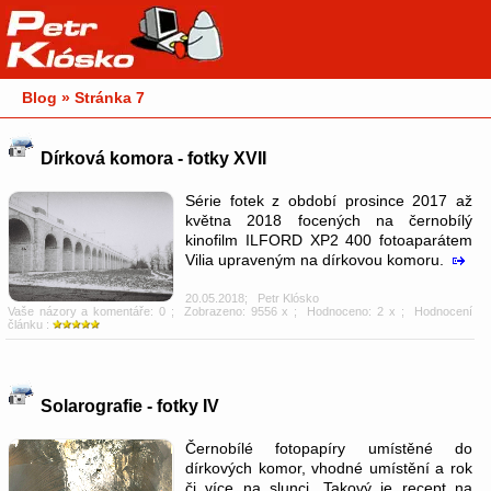
Blog » Stránka 7
Dírková komora - fotky XVII
Série fotek z období prosince 2017 až
května 2018 focených na černobílý
kinofilm ILFORD XP2 400 fotoaparátem
Vilia upraveným na dírkovou komoru.
20.05.2018
;
Petr Klósko
Vaše názory a komentáře: 0
; Zobrazeno: 9556 x ; Hodnoceno: 2 x ; Hodnocení
článku :
Solarografie - fotky IV
Černobílé fotopapíry umístěné do
dírkových komor, vhodné umístění a rok
či více na slunci. Takový je recept na