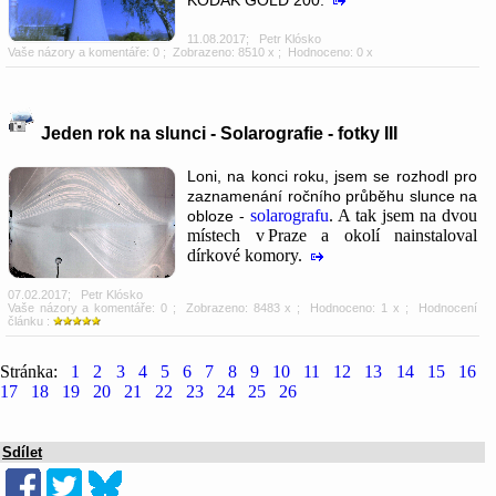
11.08.2017
;
Petr Klósko
Vaše názory a komentáře: 0
; Zobrazeno: 8510 x ; Hodnoceno: 0 x
Jeden rok na slunci - Solarografie - fotky III
Loni, na konci roku, jsem se rozhodl pro
zaznamenání ročního průběhu slunce na
solarografu
. A tak jsem na dvou
obloze -
místech v Praze a okolí nainstaloval
dírkové komory.
07.02.2017
;
Petr Klósko
Vaše názory a komentáře: 0
; Zobrazeno: 8483 x ; Hodnoceno: 1 x ; Hodnocení
článku :
Stránka:
1
2
3
4
5
6
7
8
9
10
11
12
13
14
15
16
17
18
19
20
21
22
23
24
25
26
Sdílet