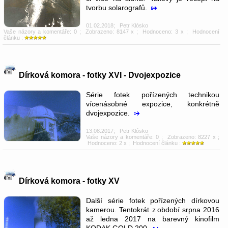
tvorbu solarografů.
01.02.2018
;
Petr Klósko
Vaše názory a komentáře: 0
; Zobrazeno: 8147 x ; Hodnoceno: 3 x ; Hodnocení
článku :
Dírková komora - fotky XVI - Dvojexpozice
Série fotek pořízených technikou
vícenásobné expozice, konkrétně
dvojexpozice.
13.08.2017
;
Petr Klósko
Vaše názory a komentáře: 0
; Zobrazeno: 8227 x ;
Hodnoceno: 2 x ; Hodnocení článku :
Dírková komora - fotky XV
Další série fotek pořízených dírkovou
kamerou. Tentokrát z období srpna 2016
až ledna 2017 na barevný kinofilm
KODAK GOLD 200.