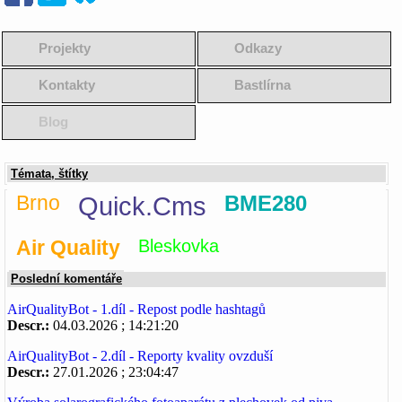
Projekty
Odkazy
Kontakty
Bastlírna
Blog
Témata, štítky
Brno
Quick.Cms
BME280
Air Quality
Bleskovka
Poslední komentáře
AirQualityBot - 1.díl - Repost podle hashtagů
Descr.:
04.03.2026 ; 14:21:20
AirQualityBot - 2.díl - Reporty kvality ovzduší
Descr.:
27.01.2026 ; 23:04:47