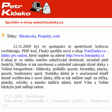
Spuštěn e-shop www.fotodarky.cz
Štítky:
Bleskovka
,
Projekty
,
web
21.11.2009 byl ve spolupráci se společností Artfocus
(webdesign, PHP kod, Flash) spuštěn nový e-shop
FotoDarky.cz -
dárky pro radost
, který najdete na adrese
http://www.fotodarky.cz
E-shop je ve stádiu ostrého odlaďování drobností, nicméně plně
funkční. Můžete si tak navrhnout a následně zakoupit různé dárky s
Vašimi fotografiemi - kšiltovky, polštáře, puzzle, bryndáky, placky,
puzzle, bonboniery apod. Nabídka dárků je v současnosti téměř
denně rozšiřována o nové dárky, těšit se tak můžete např. na trička,
plakáty, ručníky a mnoho dalších dárků, které Vám a Vašim
blízkým jistě udělají radost.
27.11.2009
;
Petr Klósko
Vaše názory a komentáře: 2
; Zobrazeno: 23506 x ; Hodnoceno:
0 x