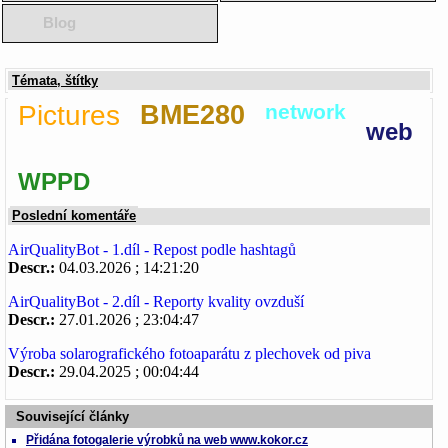
Blog
Témata, štítky
Pictures
BME280
network
web
WPPD
Poslední komentáře
AirQualityBot - 1.díl - Repost podle hashtagů
Descr.:
04.03.2026 ; 14:21:20
AirQualityBot - 2.díl - Reporty kvality ovzduší
Descr.:
27.01.2026 ; 23:04:47
Výroba solarografického fotoaparátu z plechovek od piva
Descr.:
29.04.2025 ; 00:04:44
Související články
Přidána fotogalerie výrobků na web www.kokor.cz