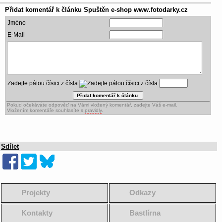
Přidat komentář k článku
Spuštěn e-shop www.fotodarky.cz
Jméno
E-Mail
Zadejte pátou čísici z čísla
Pokud očekáváte odpověď na Vámi vložený komentář, zadejte Váš e-mail.
Vložením komentáře souhlasíte s
pravidly
.
Sdílet
Projekty
Odkazy
Kontakty
Bastlírna