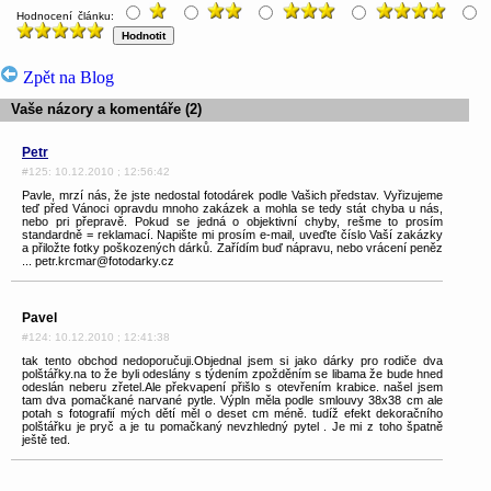
Hodnocení článku:
Zpět na Blog
Vaše názory a komentáře (2)
Petr
#125: 10.12.2010 ; 12:56:42
Pavle, mrzí nás, že jste nedostal fotodárek podle Vašich představ. Vyřizujeme
teď před Vánoci opravdu mnoho zakázek a mohla se tedy stát chyba u nás,
nebo pri přepravě. Pokud se jedná o objektivní chyby, rešme to prosím
standardně = reklamací. Napište mi prosím e-mail, uveďte číslo Vaší zakázky
a přiložte fotky poškozených dárků. Zařídím buď nápravu, nebo vrácení peněz
... petr.krcmar@fotodarky.cz
Pavel
#124: 10.12.2010 ; 12:41:38
tak tento obchod nedoporučuji.Objednal jsem si jako dárky pro rodiče dva
polštářky.na to že byli odeslány s týdením zpožděním se libama že bude hned
odeslán neberu zřetel.Ale překvapení přišlo s otevřením krabice. našel jsem
tam dva pomačkané narvané pytle. Výpln měla podle smlouvy 38x38 cm ale
potah s fotografií mých dětí měl o deset cm méně. tudíž efekt dekoračního
polštářku je pryč a je tu pomačkaný nevzhledný pytel . Je mi z toho špatně
ještě ted.