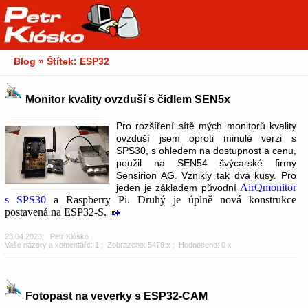
Blog » Štítek: ESP32
Monitor kvality ovzduší s čidlem SEN5x
Pro rozšíření sítě mých monitorů kvality
ovzduší jsem oproti minulé verzi s
SPS30, s ohledem na dostupnost a cenu,
použil na SEN54 švýcarské firmy
Sensirion AG. Vznikly tak dva kusy. Pro
AirQmonitor
jeden je základem původní
s SPS30
a Raspberry Pi. Druhý je úplně nová konstrukce
postavená na ESP32-S.
23.04.2023
;
Petr Klósko
Vaše názory a komentáře: 1
; Zobrazeno: 5479 x ; Hodnoceno: 0 x
Fotopast na veverky s ESP32-CAM