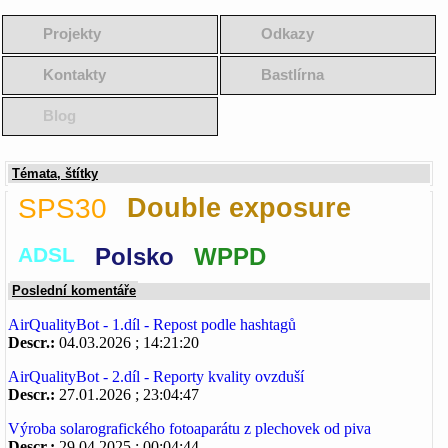
Projekty
Odkazy
Kontakty
Bastlírna
Blog
Témata, štítky
SPS30
Double exposure
ADSL
Polsko
WPPD
Poslední komentáře
AirQualityBot - 1.díl - Repost podle hashtagů
Descr.:
04.03.2026 ; 14:21:20
AirQualityBot - 2.díl - Reporty kvality ovzduší
Descr.:
27.01.2026 ; 23:04:47
Výroba solarografického fotoaparátu z plechovek od piva
Descr.:
29.04.2025 ; 00:04:44