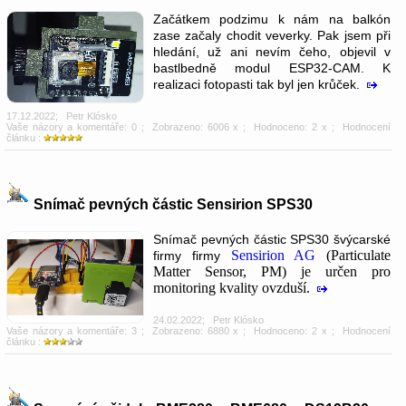
Začátkem podzimu k nám na balkón
zase začaly chodit veverky. Pak jsem při
hledání, už ani nevím čeho, objevil v
bastlbedně modul ESP32-CAM. K
realizaci fotopasti tak byl jen krůček.
17.12.2022
;
Petr Klósko
Vaše názory a komentáře: 0
; Zobrazeno: 6006 x ; Hodnoceno: 2 x ; Hodnocení
článku :
Snímač pevných částic Sensirion SPS30
Snímač pevných částic SPS30 švýcarské
Sensirion AG
(Particulate
firmy firmy
Matter Sensor, PM) je určen pro
monitoring kvality ovzduší.
24.02.2022
;
Petr Klósko
Vaše názory a komentáře: 3
; Zobrazeno: 6880 x ; Hodnoceno: 2 x ; Hodnocení
článku :