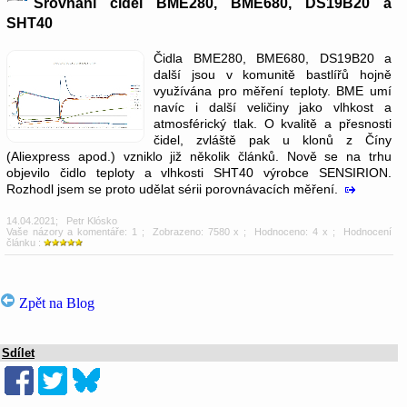
Srovnání čidel BME280, BME680, DS19B20 a
SHT40
Čidla BME280, BME680, DS19B20 a
další jsou v komunitě bastlířů hojně
využívána pro měření teploty. BME umí
navíc i další veličiny jako vlhkost a
atmosférický tlak. O kvalitě a přesnosti
čidel, zvláště pak u klonů z Číny
(Aliexpress apod.) vzniklo již několik článků. Nově se na trhu
objevilo čidlo teploty a vlhkosti SHT40 výrobce SENSIRION.
Rozhodl jsem se proto udělat sérii porovnávacích měření.
14.04.2021
;
Petr Klósko
Vaše názory a komentáře: 1
; Zobrazeno: 7580 x ; Hodnoceno: 4 x ; Hodnocení
článku :
Zpět na Blog
Sdílet