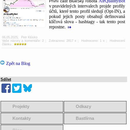
AirQualityBot
První část BlueSky robota
v pravidelných intervalech projde profily
účtů, které tento profil sledují (Opt-IN), a
pokud jejich posty obsahují definovaná
klíčová slova - hashtagy - tak tento post
repostne.
06.05.2025
;
Petr Klósko
Vaše názory a komentáře: 2
; Zobrazeno: 2817 x ; Hodnoceno: 1 x ; Hodnocení
článku :
Zpět na Blog
Sdílet
Projekty
Odkazy
Kontakty
Bastlírna