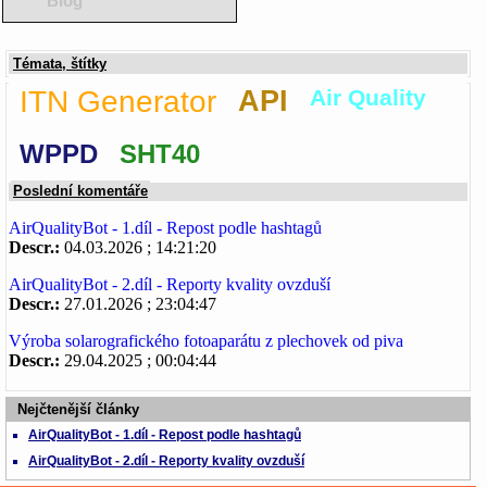
Blog
Témata, štítky
ITN Generator
API
Air Quality
WPPD
SHT40
Poslední komentáře
AirQualityBot - 1.díl - Repost podle hashtagů
Descr.:
04.03.2026 ; 14:21:20
AirQualityBot - 2.díl - Reporty kvality ovzduší
Descr.:
27.01.2026 ; 23:04:47
Výroba solarografického fotoaparátu z plechovek od piva
Descr.:
29.04.2025 ; 00:04:44
Nejčtenější články
AirQualityBot - 1.díl - Repost podle hashtagů
AirQualityBot - 2.díl - Reporty kvality ovzduší