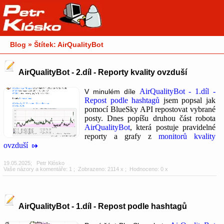
Blog » Štítek: AirQualityBot
AirQualityBot - 2.díl - Reporty kvality ovzduší
AirQualityBot - 1.díl -
V minulém díle
Repost podle hashtagů
jsem popsal jak
pomocí BlueSky API repostovat vybrané
posty. Dnes popíšu druhou část robota
AirQualityBot
, která postuje pravidelné
reporty a grafy z
monitorů kvality
ovzduší
19.05.2025
;
Petr Klósko
Vaše názory a komentáře: 1
; Zobrazeno: 2114 x ; Hodnoceno: 0 x
AirQualityBot - 1.díl - Repost podle hashtagů