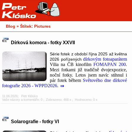
Blog » Štítek: Pictures
Dírková komora - fotky XXVII
Série fotek z období října 2025 až května
dírkovým fotoaparátem
2026 pořízených
Vilia na ČB kinofilm
FOMAPAN 200
.
Mezi fotkami již tradičně dvojexpozice,
noční fotky. Letos jsem navíc stihnul i
pár fotek během
Světového dne dírkové
fotografie 2026 - WPPD2026
.
11.06.2026
;
Petr Klósko
Vaše názory a komentáře: 0
; Zobrazeno: 468 x ; Hodnoceno: 0 x
Solarografie - fotky VI