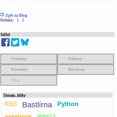
Zpět na Blog
Stránka:
1
2
Sdílet
Projekty
Odkazy
Kontakty
Bastlírna
Blog
Témata, štítky
RSS
Bastlírna
Python
notebook
attiny13