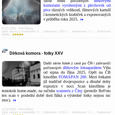
dírkovými
Série fotek pořízených
komorami vyrobenými z plechovek od
piva
různých velikostí, filmových kartuší
i kosmetických krabiček a exponovaných
v průběhu roku 2025.
07.01.2026
;
Petr Klósko
Vaše názory a komentáře: 0
; Zobrazeno: 1332 x ; Hodnoceno: 1 x ; Hodnocení
článku :
Dírková komora - fotky XXV
Další série fotek z cest po ČR i zahraničí
dírkovým fotoaparátem
Vilia
pořízených
od srpna do října 2025. Opět na ČB
kinofilm
FOMAPAN 200
. Mezi fotkami
již tradičně dvojexpozice a dlouhé doby
expozice v noci. Scan kinofilmu je
tentokrát home-made, na ručním
scanneru z Číny
(protože BeFoto
ten scan v poslední době dost fláká a výsledné fotky nejsou nic
moc).
14.10.2025
;
Petr Klósko
Vaše názory a komentáře: 0
; Zobrazeno: 1710 x ; Hodnoceno: 1 x ; Hodnocení