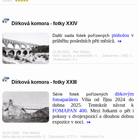
článku :
Dírková komora - fotky XXIV
pinholou
v
Další sada fotek pořízených
průběhu posledních pěti měsíců.
21.08.2025
;
Petr Klósko
Vaše názory a komentáře: 0
; Zobrazeno: 1482 x ;
Hodnoceno: 0 x
Dírková komora - fotky XXIII
dírkovým
Série fotek pořízených
fotoaparátem
Vilia od října 2024 do
dubna 2025. Tentokrát návrat k
FOMAPAN 400
. Mezi fotkami o pět i
pokusy s dvojexpozicí a dlouhou dobou
expozice v noci.
30.04.2025
;
Petr Klósko
Vaše názory a komentáře: 0
; Zobrazeno: 1777 x ; Hodnoceno: 0 x