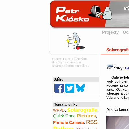
Projekty
Od
Solarografi
Galerie fotek pořízených
dírkovými komorami
solarografickou technikou.
Štítky:
Ga
Galerie fotek
Sdílet
vody po holen
Foceno na če
tone, RC, var
fotopapír jsou
Vybrané fotky
Témata, štítky
Solarografie
Dírková komor
,
,
WPPD
Pictures
Quick.Cms
,
,
RSS
,
,
Pinhole Camera
Python