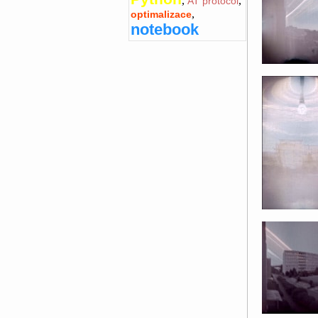
,
,
AT protocol
,
optimalizace
notebook