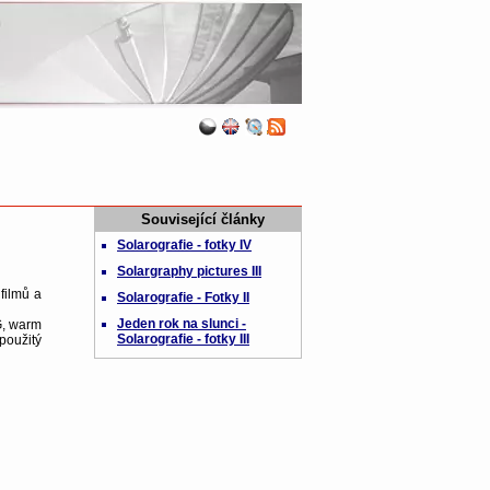
Související články
Solarografie - fotky IV
Solargraphy pictures III
filmů a
Solarografie - Fotky II
Jeden rok na slunci -
, warm
Solarografie - fotky III
použitý