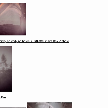
bičky od vody po holení / Str8 Aftershave Box Pinhole
m Box