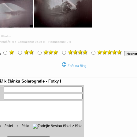
r Klósko
mentáře: 0
; Zobrazeno: 9525 x ; Hodnoceno: 0 x
u:
Zpět na Blog
ář k článku
Solarografie - Fotky I
ou čísici z čísla