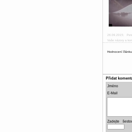
26.09.2015
;
Pet
Vaše názory a ko
Hodnocení článk
Přidat koment
Jméno
E-Mail
Zadejte šest