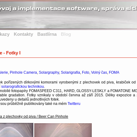
kazy
Kontakty
Bastlírna
Blog
e - Fotky I
lerie
,
Pinhole Camera
,
Solargraphy
,
Solarigrafia
,
Foto
,
Volný čas
,
FOMA
 pořízených dírkovými komorami vyrobenými z plechovek od piva, krabiček od 
í
solarografickou technikou
.
rnobílé fotopapíry FOMASPEED C311, HARD, GLOSSY-LESKLY a FOMATONE MG
iable gradation. Fotky vznikaly v období června až září 2015. Délky expozice a 
 uvedeny u detailů jednotlivých fotek.
 jsou průběžně publikovány také na mém
Twitteru
a z plechovky od piva / Beer Can Pinhole