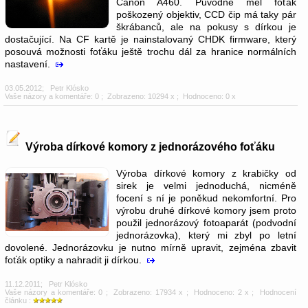
Canon A460. Původně měl foťák
poškozený objektiv, CCD čip má taky pár
škrábanců, ale na pokusy s dírkou je
dostačující. Na CF kartě je nainstalovaný CHDK firmware, který
posouvá možnosti foťáku ještě trochu dál za hranice normálních
nastavení.
03.05.2012
;
Petr Klósko
Vaše názory a komentáře: 0
; Zobrazeno: 10294 x ; Hodnoceno: 0 x
Výroba dírkové komory z jednorázového foťáku
Výroba dírkové komory z krabičky od
sirek je velmi jednoduchá, nicméně
focení s ní je poněkud nekomfortní. Pro
výrobu druhé dírkové komory jsem proto
použil jednorázový fotoaparát (podvodní
jednorázovka), který mi zbyl po letní
dovolené. Jednorázovku je nutno mírně upravit, zejména zbavit
foťák optiky a nahradit ji dírkou.
11.12.2011
;
Petr Klósko
Vaše názory a komentáře: 0
; Zobrazeno: 17934 x ; Hodnoceno: 2 x ; Hodnocení
článku :