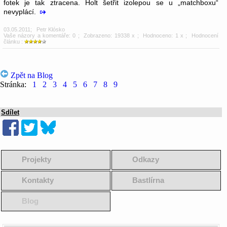
fotek je tak ztracena. Holt šetřit izolepou se u „matchboxu“
nevyplácí.
03.05.2011
;
Petr Klósko
Vaše názory a komentáře: 0
; Zobrazeno: 19338 x ; Hodnoceno: 1 x ; Hodnocení
článku :
Zpět na Blog
Stránka:
1
2
3
4
5
6
7
8
9
Sdílet
Projekty
Odkazy
Kontakty
Bastlírna
Blog