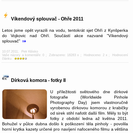
Víkendový splouvač - Ohře 2011
Letos jsme opět vyrazili na vodu, tentokrát sjet Ohři z Kynšperka
do Vojkovic nad Ohří. Součástí akce nazvané "Víkendový
splouvač"
10.07.2011
;
Petr Klósko
Vaše názory a komentáře: 0
; Zobrazeno: 18283 x ; Hodnoceno: 2 x ; Hodnocení
článku :
Dírková komora - fotky II
U příležitosti světového dne dírkové
fotografie (Worldwide Pinhole
Photography Day) jsem vlastnoručně
vyrobenou dírkovou komorou z krabičky
od sirek stihl nafotit další film. Měly to být
fotky z období ledna až května 2011.
Bohužel v půlce dubna došlo k poškození těla pinholy - povolila
horní krytka kazety určené pro navíjení nafoceného filmu a většina