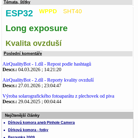
Témata, štítky
ESP32
WPPD
SHT40
Long exposure
Kvalita ovzduší
Poslední komentáře
AirQualityBot - 1.díl - Repost podle hashtagů
Descr.:
04.03.2026 ; 14:21:20
AirQualityBot - 2.díl - Reporty kvality ovzduší
Descr.:
27.01.2026 ; 23:04:47
Výroba solarografického fotoaparátu z plechovek od piva
Descr.:
29.04.2025 ; 00:04:44
Nejčtenější články
Dírková komora aneb Pinhole Camera
Dírková komora - fotky
Berounka 2009