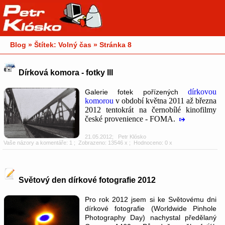
Blog » Štítek: Volný čas » Stránka 8
Dírková komora - fotky III
dírkovou
Galerie fotek pořízených
komorou
v období května 2011 až března
2012 tentokrát na černobílé kinofilmy
české provenience - FOMA.
21.05.2012
;
Petr Klósko
Vaše názory a komentáře: 1
; Zobrazeno: 13546 x ; Hodnoceno: 0 x
Světový den dírkové fotografie 2012
Pro rok 2012 jsem si ke Světovému dni
dírkové fotografie (Worldwide Pinhole
Photography Day) nachystal předělaný