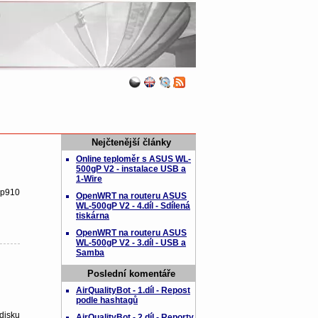
Nejčtenější články
Online teploměr s ASUS WL-
500gP V2 - instalace USB a
1-Wire
 p910
OpenWRT na routeru ASUS
WL-500gP V2 - 4.díl - Sdílená
tiskárna
OpenWRT na routeru ASUS
WL-500gP V2 - 3.díl - USB a
Samba
Poslední komentáře
AirQualityBot - 1.díl - Repost
podle hashtagů
disku
AirQualityBot - 2.díl - Reporty