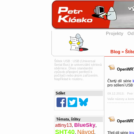
Projekty
Od
Blog » Ští
Štítek USB : USB (Universal
Serial Bus) je univerzální sériová
sběrnice. Dnes standardní
OpenWRT 
způsob připojení periferií k
počítači nebo jiným zařízením.
Například k routeru..
Čtvrtý díl série
pro sdílení USB
Sdílet
09.12.2013
;
Petr
Vaše názory a kom
Témata, štítky
OpenWRT 
BlueSky
attiny13
,
,
SHT40
Návod
,
,
Třetí díl série
In