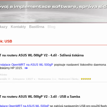
kazy
Kontakty
Bastlírna
Blog
tek: USB
na routeru ASUS WL-500gP V2 - 4.díl - Sdílená tiskárna
Instalace OpenWRT na ASUS WL-500gP
popisuje nastavení tiskového daemona
 tiskárny HP 1015.
 Klósko
entáře: 0
; Zobrazeno: 13027 x ; Hodnoceno: 1 x ; Hodnocení článku :
na routeru ASUS WL-500gP V2 - 3.díl - USB a Samba
stalace OpenWRT na ASUS WL-500gP
se zabývá nastavením USB pro použití flash