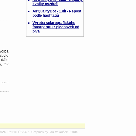
kvality ovzduší
AirQualityBot - 1.díl - Repost
podle hashtagů
Výroba solarografického
fotoaparátu z plechovek od
piva
volba
zbylo
 dále
, tak
nocení
-2026
Petr KLÓSKO
;
Graphics by Jan Valoušek ; 2006