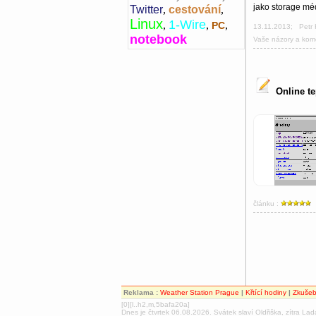
jako storage mé
Twitter
,
cestování
,
Linux
1-Wire
,
,
,
PC
13.11.2013
;
Petr
notebook
Vaše názory a kom
Online t
článku :
Reklama
:
Weather Station Prague
|
Křtící hodiny
|
Zkušeb
[0][l..h2,m,5bafa20a]
Dnes je čtvrtek 06.08.2026. Svátek slaví Oldřiška, zítra Lad