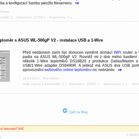
dia a konfigurací Samby jakožto fileserveru.
 Klósko
entáře: 0
; Zobrazeno: 11708 x ; Hodnoceno: 0 x
eploměr s ASUS WL-500gP V2 - instalace USB a 1-Wire
Před nedávnem jsem byl donucen vyměnit domácí
WiFi
router a 
padla na ASUS WL-500gP V2. Rovněž mi z dob mého bastlení 
několik 1-Wire teploměrů DS18B20 z produkce Dallas/Maxim a
USB/1-Wire adapter DS9490R. A jelikož má ASUS dva USB porty
zprovoznění
webového online teploměru
nic nebránilo.
16.04.2012
;
Petr Klósko
Vaše názory a komentáře: 2
; Zobrazeno: 23537 x ; Hodnoceno: 1 x ; Hod
Zpět na Blog
ní laboratoř SHZ
© 2003
a.