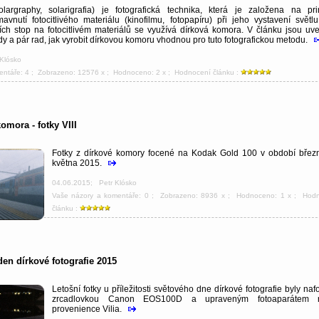
olargraphy, solarigrafia) je fotografická technika, která je založena na pri
vnutí fotocitlivého materiálu (kinofilmu, fotopapíru) při jeho vystavení světlu
ních stop na fotocitlivém materiálů se využívá dírková komora. V článku jsou uv
y a pár rad, jak vyrobit dírkovou komoru vhodnou pro tuto fotografickou metodu.
 Klósko
entáře: 4
; Zobrazeno: 12576 x ; Hodnoceno: 2 x ; Hodnocení článku :
omora - fotky VIII
Fotky z dírkové komory focené na Kodak Gold 100 v období břez
května 2015.
04.06.2015
;
Petr Klósko
Vaše názory a komentáře: 0
; Zobrazeno: 8936 x ; Hodnoceno: 1 x ; Hod
článku :
en dírkové fotografie 2015
Letošní fotky u příležitosti světového dne dírkové fotografie byly na
zrcadlovkou Canon EOS100D a upraveným fotoaparátem r
provenience Vilia.