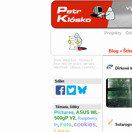
Projekty
Od
Blog » Štít
Štítek Volný čas : Stránka 6
Život není jen práce, ale taky
odpočinek, zábava a koníčky ...
Dírková k
Sdílet
Témata, štítky
Pictures
,
ASUS WL-
500gP V2
,
Raspberry
cookies
Foto
Solarogra
,
,
,
Pi
Linux