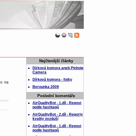
Nejčtenější články
Dírková komora aneb Pinhole
Camera
Dírková komora - fotky
no na
Berounka 2009
Poslední komentáře
nocení
AirQualityBot - 1.díl - Repost
podle hashtagů
AirQualityBot - 2.díl - Reporty
kvality ovzduší
AirQualityBot - 1.díl - Repost
podle hashtagů