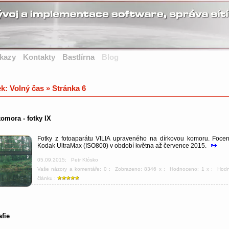
kazy
Kontakty
Bastlírna
Blog
ek: Volný čas » Stránka 6
omora - fotky IX
Fotky z fotoaparátu VILIA upraveného na dírkovou komoru. Foce
Kodak UltraMax (ISO800) v období května až července 2015.
05.09.2015
;
Petr Klósko
Vaše názory a komentáře: 0
; Zobrazeno: 8346 x ; Hodnoceno: 1 x ; Hod
článku :
fie