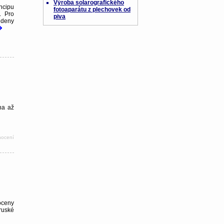
Výroba solarografického
ncipu
fotoaparátu z plechovek od
. Pro
piva
edeny
na až
nocení
foceny
uské