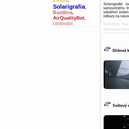
,
Solarografie (s
Solarigrafia
,
samovolného tma
vytváření solár
Bastlírna
,
odkazy na návod
AirQualityBot
,
cestování
18.08.2015
;
Petr
Vaše názory a kom
Dírková k
Světový d