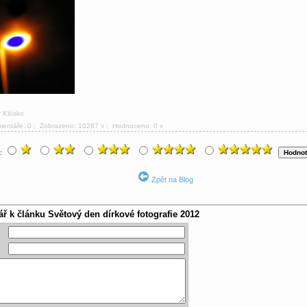
r Klósko
mentáře: 0
; Zobrazeno: 10287 x ; Hodnoceno: 0 x
u:
Zpět na Blog
ář k článku
Světový den dírkové fotografie 2012