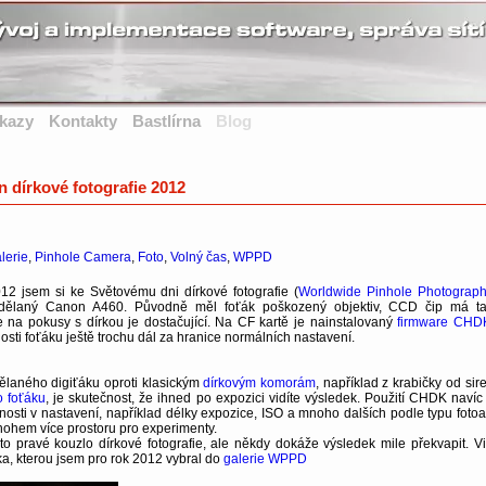
kazy
Kontakty
Bastlírna
Blog
 dírkové fotografie 2012
lerie
,
Pinhole Camera
,
Foto
,
Volný čas
,
WPPD
 jsem si ke Světovému dni dírkové fotografie (
Worldwide Pinhole Photograp
edělaný Canon A460. Původně měl foťák poškozený objektiv, CCD čip má t
e na pokusy s dírkou je dostačující. Na CF kartě je nainstalovaný
firmware CHD
ti foťáku ještě trochu dál za hranice normálních nastavení.
laného digiťáku oproti klasickým
dírkovým komorám
, například z krabičky od si
 foťáku
, je skutečnost, že ihned po expozici vidíte výsledek. Použití CHDK navíc 
osti v nastavení, například délky expozice, ISO a mnoho dalších podle typu fotoa
nohem více prostoru pro experimenty.
to pravé kouzlo dírkové fotografie, ale někdy dokáže výsledek mile překvapit. Vi
tka, kterou jsem pro rok 2012 vybral do
galerie WPPD