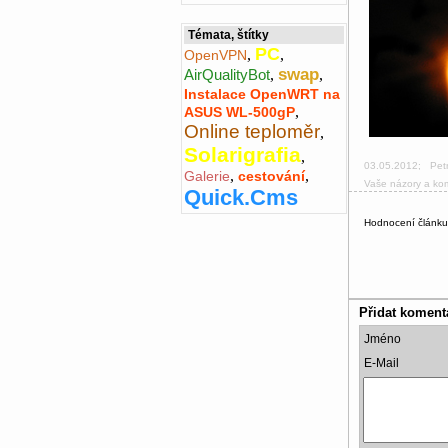
Témata, štítky
PC
,
,
OpenVPN
swap
AirQualityBot
,
,
Instalace OpenWRT na
,
ASUS WL-500gP
Online teploměr
,
Solarigrafia
,
03.05.2012
;
Pet
,
,
Galerie
cestování
Vaše názory a ko
Quick.Cms
Hodnocení článk
Přidat koment
Jméno
E-Mail