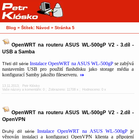
Blog » Štítek: Návod » Stránka 5
OpenWRT na routeru ASUS WL-500gP V2 - 3.díl -
USB a Samba
Instalace OpenWRT na ASUS WL-500gP
se zabývá
Třetí díl série
nastavením USB pro použití flashdisku jako storage média a
konfigurací Samby jakožto fileserveru.
13.11.2013
;
Petr Klósko
Vaše názory a komentáře: 0
; Zobrazeno: 11708 x ; Hodnoceno: 0 x
OpenWRT na routeru ASUS WL-500gP V2 - 2.díl -
OpenVPN
Instalace OpenWRT na ASUS WL-500gP
je
Druhý díl série
věnován instalaci a konfiguraci OpenVPN klienta a připojení