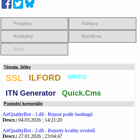
Projekty
Odkazy
Kontakty
Bastlírna
Blog
Témata, štítky
SSL
ILFORD
WPPD
ITN Generator
Quick.Cms
Poslední komentáře
AirQualityBot - 1.díl - Repost podle hashtagů
Descr.:
04.03.2026 ; 14:21:20
AirQualityBot - 2.díl - Reporty kvality ovzduší
Descr.:
27.01.2026 ; 23:04:47