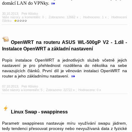
domácí LAN do VPNky.
30.10.2013
;
Petr Klósko
Vaše názory a komentáře: 0
; Zobrazeno: 12662 x ; Hodnoceno: 1 x ; Hodnocení
článku :
OpenWRT na routeru ASUS WL-500gP V2 - 1.díl -
Instalace OpenWRT a základní nastavení
Popis instalace OpenWRT a jednotlivých služeb včetně jejich
nastavení je pro přehlednost rozdělena do několika na sebe
navazujících článků. První díl je věnován instalaci OpenWRT na
router a jeho základnímu nastavení.
07.10.2013
;
Petr Klósko
Vaše názory a komentáře: 5
; Zobrazeno: 22722 x ; Hodnoceno: 0 x
Linux Swap - swappiness
Parametr swappiness nastavuje míru využívání swapu jádrem,
tedy tendenci přesouvat procesy nebo nevyužívaná data z fyzické