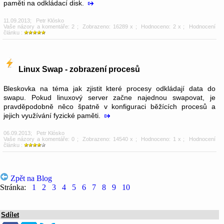
paměti na odkládací disk.
11.09.2013
;
Petr Klósko
Vaše názory a komentáře: 2
; Zobrazeno: 16289 x ; Hodnoceno: 2 x ; Hodnocení
článku :
Linux Swap - zobrazení procesů
Bleskovka na téma jak zjistit které procesy odkládají data do
swapu. Pokud linuxový server začne najednou swapovat, je
pravděpodobně něco špatně v konfiguraci běžících procesů a
jejich využívání fyzické paměti.
06.09.2013
;
Petr Klósko
Vaše názory a komentáře: 0
; Zobrazeno: 14540 x ; Hodnoceno: 1 x ; Hodnocení
článku :
Zpět na Blog
Stránka:
1
2
3
4
5
6
7
8
9
10
Sdílet