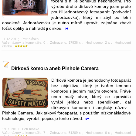
focení s ní je poněkud nekomfortní. Pro
výrobu druhé dírkové komory jsem proto
použil jednorázový fotoaparát (podvodní
jednorázovka), který mi zbyl po letní
dovolené. Jednorázovku je nutno mírně upravit, zejména zbavit
foťák optiky a nahradit ji dírkou.
11.12.2011
;
Petr Klósko
Vaše názory a komentáře: 0
; Zobrazeno: 17936 x ; Hodnoceno: 2 x ; Hodnocení
článku :
Dírková komora aneb Pinhole Camera
Dírková komora je jednoduchý fotoaparát
bez objektivu, který je tvořen temnou
komorou s jedním malým otvorem. Právě
onen malý otvor, který se zpravidla
vyrábí jehlou nebo špendlíkem, dal
dírkovým komorám i anglický název -
Pinhole Camera. Jak takový fotoaparát, s použitím nízkonákladové
technologie, vyrobit, popisuje tento návod.
19.09.2010
;
Petr Klósko
Vaše názory a komentáře: 7
; Zobrazeno: 51209 x ; Hodnoceno: 6 x ; Hodnocení