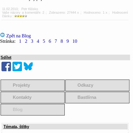
11.02.2010
;
Petr Klósko
Vaše názory a komentáře: 2
; Zobrazeno: 27444 x ; Hodnoceno: 1 x ; Hodnocení
článku :
Zpět na Blog
Stránka:
1
2
3
4
5
6
7
8
9
10
Sdílet
Projekty
Odkazy
Kontakty
Bastlírna
Blog
Témata, štítky