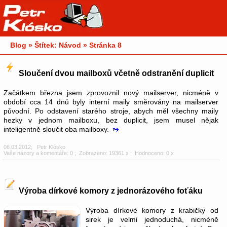
Blog » Štítek: Návod » Stránka 8
Sloučení dvou mailboxů včetně odstranění duplicit
Začátkem března jsem zprovoznil nový mailserver, nicméně v
období cca 14 dnů byly interní maily směrovány na mailserver
původní. Po odstavení starého stroje, abych měl všechny maily
hezky v jednom mailboxu, bez duplicit, jsem musel nějak
inteligentně sloučit oba mailboxy.
06.03.2012
;
Petr Klósko
Vaše názory a komentáře: 0
; Zobrazeno: 19361 x ; Hodnoceno: 0 x
Výroba dírkové komory z jednorázového foťáku
Výroba dírkové komory z krabičky od
sirek je velmi jednoduchá, nicméně