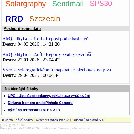
Solargraphy
Sendmail
SPS30
RRD
Szczecin
Poslední komentáře
AirQualityBot - 1.díl - Repost podle hashtagů
Descr.:
04.03.2026 ; 14:21:20
AirQualityBot - 2.díl - Reporty kvality ovzduší
Descr.:
27.01.2026 ; 23:04:47
Výroba solarografického fotoaparátu z plechovek od piva
Descr.:
29.04.2025 ; 00:04:44
Nejčtenější články
UPC - Ukončení smlouvy, reklamace vyúčtování
Dírková komora aneb Pinhole Camera
Výměna termostatu ATEA A13
Reklama
:
Křtící hodiny
|
Weather Station Prague
|
Zkušební laboratoř SHZ
[0]f8/1[g.m..h2,m]
Dnes je pondělí 10.08.2026. Svátek slaví Vavřinec, zítra Zuzana.