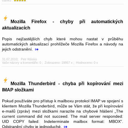
článku :
Mozilla Firefox - chyby při automatických
aktualizacích
Popis nejčastějších chyb které mohou nastat v průběhu
automatických aktualizací prohlížeče Mozilla Firefox a návody na
jejich odstranění.
31.07.2010
;
Petr Klósko
Vaše názory a komentáře: 0
; Zobrazeno: 19867 x ; Hodnoceno: 0 x
Mozilla Thunderbird - chyba při kopírování mezi
IMAP složkami
Pokud používáte pro přístup k mailboxu protokol IMAP ve spojení s
klientem Mozilla Thunderbird, může se Vám stát, že při kopírování
e-mailů (zpráv) mezi složkami narazíte na chybové hlášení „The
current command did not succeed. The mail server responded:
UID COPY failed: Indeterminate mailbox format: MBOX“.
Odstranění chyby je jednoduché.