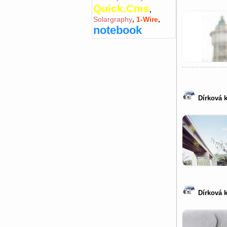
Quick.Cms
,
,
,
Solargraphy
1-Wire
notebook
Dírková 
Dírková k