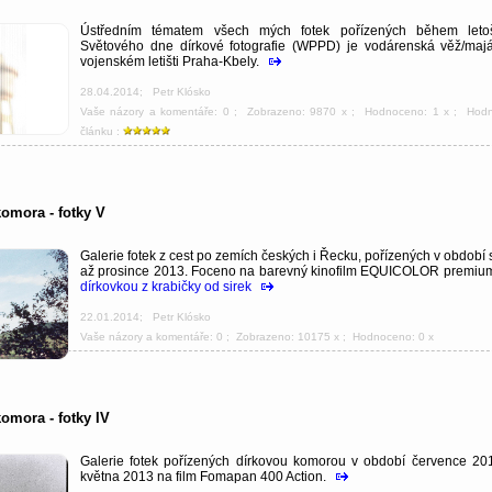
Ústředním tématem všech mých fotek pořízených během leto
Světového dne dírkové fotografie (WPPD) je vodárenská věž/maj
vojenském letišti Praha-Kbely.
28.04.2014
;
Petr Klósko
Vaše názory a komentáře: 0
; Zobrazeno: 9870 x ; Hodnoceno: 1 x ; Hod
článku :
komora - fotky V
Galerie fotek z cest po zemích českých i Řecku, pořízených v období
až prosince 2013. Foceno na barevný kinofilm EQUICOLOR premiu
dírkovkou z krabičky od sirek
22.01.2014
;
Petr Klósko
Vaše názory a komentáře: 0
; Zobrazeno: 10175 x ; Hodnoceno: 0 x
omora - fotky IV
Galerie fotek pořízených dírkovou komorou v období července 20
května 2013 na film Fomapan 400 Action.