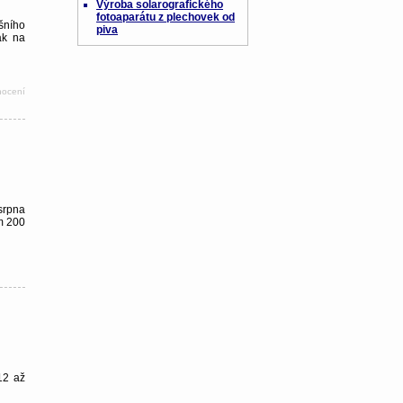
Výroba solarografického
fotoaparátu z plechovek od
šního
piva
ák na
nocení
 srpna
m 200
12 až