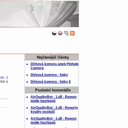
Nejčtenější články
Dírková komora aneb Pinhole
Camera
Dírková komora - fotky
kou z
ice u
Dírková komora - fotky II
Poslední komentáře
AirQualityBot - 1.díl - Repost
nocení
podle hashtagů
AirQualityBot - 2.díl - Reporty
kvality ovzduší
AirQualityBot - 1.díl - Repost
podle hashtagů