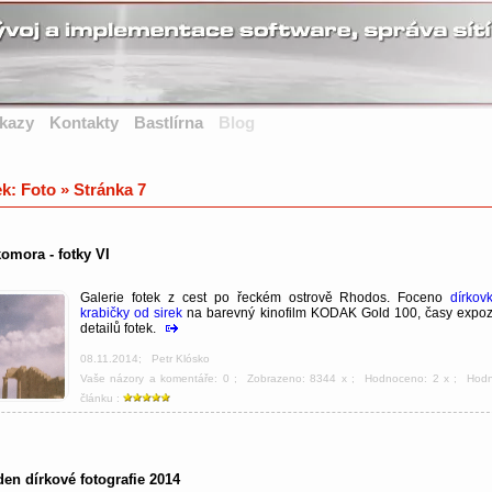
kazy
Kontakty
Bastlírna
Blog
ek: Foto » Stránka 7
omora - fotky VI
Galerie fotek z cest po řeckém ostrově Rhodos. Foceno
dírkov
krabičky od sirek
na barevný kinofilm KODAK Gold 100, časy expoz
detailů fotek.
08.11.2014
;
Petr Klósko
Vaše názory a komentáře: 0
; Zobrazeno: 8344 x ; Hodnoceno: 2 x ; Hod
článku :
en dírkové fotografie 2014