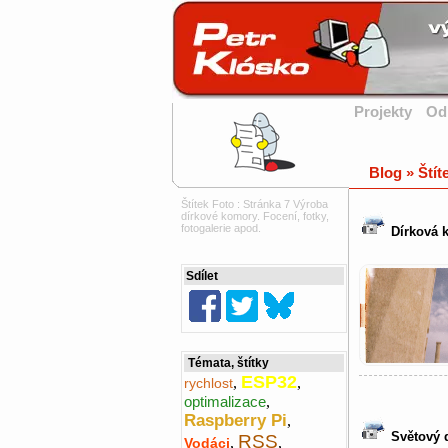
Projekty
Od
Blog » Štít
Štítek Foto : Stránka 7 Výroba
dírkové komory. Focení, fotky,
fotogalerie apod.
Dírková k
Sdílet
Témata, štítky
ESP32
,
,
rychlost
optimalizace
,
Raspberry Pi
,
Světový d
RSS
,
,
Vodáci