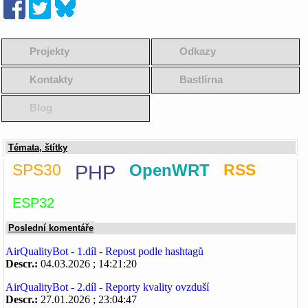
Projekty
Odkazy
Kontakty
Bastlírna
Blog
Témata, štítky
SPS30
PHP
OpenWRT
RSS
ESP32
Poslední komentáře
AirQualityBot - 1.díl - Repost podle hashtagů
Descr.:
04.03.2026 ; 14:21:20
AirQualityBot - 2.díl - Reporty kvality ovzduší
Descr.:
27.01.2026 ; 23:04:47