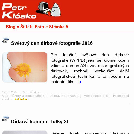
Blog » Štítek: Foto » Stránka 5
Světový den dírkové fotografie 2016
Pro letošní světový den dírkové
fotografie (WPPD) jsem se, kromě focení
Viliou a demontáží dvou solarografických
dírkovek, rozhodl vyzkoušet další
fotografickou techniku a to focení na
instantní film.
17.05.2016
;
Petr Klósko
Vaše názory a komentáře: 0
; Zobrazeno: 9006 x ; Hodnoceno: 1 x ; Hodnocení
článku :
Dírková komora - fotky XI
Galerie fotek pořízených dírkovým