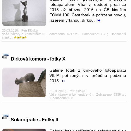
fotoaparátem Vilia v období prosince
2015 až března 2016 na ČB kinofilm
FOMA 100. Část fotek je pořízena novou,
laserem vrtanou, dírkou.
23.03.2016
;
Petr Klósko
Vaše názory a komentáře: 0
; Zobrazeno: 8217 x ; Hodnoceno: 4 x ; Hodnocení
článku :
Dírková komora - fotky X
Galerie fotek z dírkového fotoaparátu
VILIA pořízených v průběhu podzimu
2015.
21.01.2016
;
Petr Klósko
Vaše názory a komentáře: 0
; Zobrazeno: 7238 x ;
Hodnoceno: 0 x
Solarografie - Fotky II
Galerie fotek pořízených solarografickou