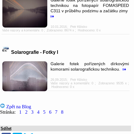
technikou na fotopapír FOMASPEED
C311 v průběhu podzimu a začátku zimy
10.01.2016
;
Petr Klósko
Vaše názory a komentáře: 0
; Zobrazeno: 8674 x ; Hodnoceno: 0 x
Solarografie - Fotky I
Galerie fotek pořízených dírkovými
komorami solarografickou technikou.
26.09.2015
;
Petr Klósko
Vaše názory a komentáře: 0
; Zobrazeno: 9535 x ;
Hodnoceno: 0 x
Zpět na Blog
Stránka:
1
2
3
4
5
6
7
8
Sdílet