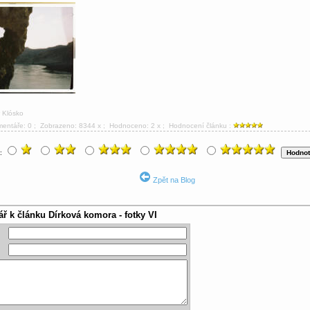
r Klósko
mentáře: 0
; Zobrazeno: 8344 x ; Hodnoceno: 2 x ; Hodnocení článku :
u:
Zpět na Blog
ář k článku
Dírková komora - fotky VI