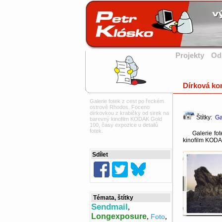
Projekty
Od
Dírková kom
Galerie fotek z cest po řeckém
ostrově Rhodos. Foceno
dírkovkou z krabičky od sirek na
Štítky:
Ga
barevný kinofilm KODAK Gold
100, časy expozice u detailů
fotek.
Galerie fote
kinofilm KODAK
Sdílet
Témata, štítky
Sendmail
,
Longexposure
,
,
Foto