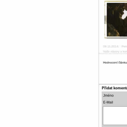
08.11.2014
;
Pet
Vaše názory a ko
Hodnocení článk
Přidat koment
Jméno
E-Mail