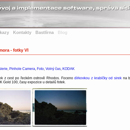
kazy
Kontakty
Bastlírna
Blog
ora - fotky VI
lerie
,
Pinhole Camera
,
Foto
,
Volný čas
,
KODAK
k z cest po řeckém ostrově Rhodos. Foceno
dírkovkou z krabičky od sirek
na b
 Gold 100, časy expozice u detailů fotek.