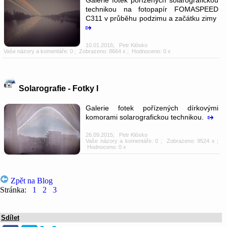
technikou na fotopapír FOMASPEED
C311 v průběhu podzimu a začátku zimy
10.01.2016
;
Petr Klósko
Vaše názory a komentáře: 0
; Zobrazeno: 8664 x ; Hodnoceno: 0 x
Solarografie - Fotky I
Galerie fotek pořízených dírkovými
komorami solarografickou technikou.
26.09.2015
;
Petr Klósko
Vaše názory a komentáře: 0
; Zobrazeno: 9524 x ;
Hodnoceno: 0 x
Zpět na Blog
Stránka:
1
2
3
Sdílet