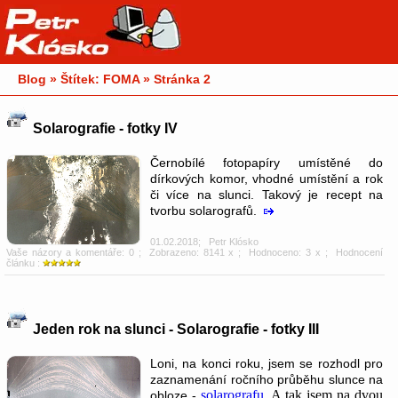
Blog » Štítek: FOMA » Stránka 2
Solarografie - fotky IV
Černobílé fotopapíry umístěné do
dírkových komor, vhodné umístění a rok
či více na slunci. Takový je recept na
tvorbu solarografů.
01.02.2018
;
Petr Klósko
Vaše názory a komentáře: 0
; Zobrazeno: 8141 x ; Hodnoceno: 3 x ; Hodnocení
článku :
Jeden rok na slunci - Solarografie - fotky III
Loni, na konci roku, jsem se rozhodl pro
zaznamenání ročního průběhu slunce na
solarografu
. A tak jsem na dvou
obloze -