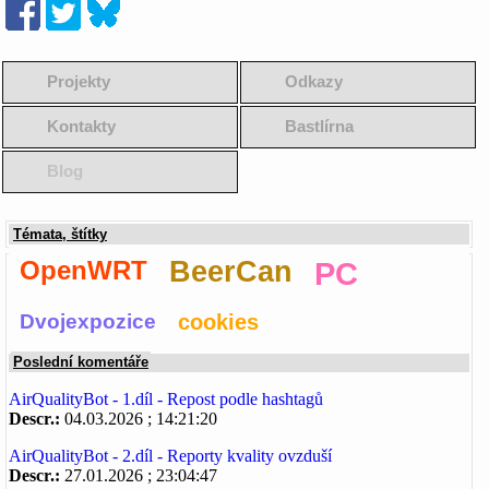
Projekty
Odkazy
Kontakty
Bastlírna
Blog
Témata, štítky
OpenWRT
BeerCan
PC
Dvojexpozice
cookies
Poslední komentáře
AirQualityBot - 1.díl - Repost podle hashtagů
Descr.:
04.03.2026 ; 14:21:20
AirQualityBot - 2.díl - Reporty kvality ovzduší
Descr.:
27.01.2026 ; 23:04:47