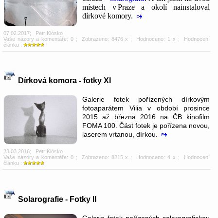
místech v Praze a okolí nainstaloval
dírkové komory.
07.02.2017
;
Petr Klósko
Vaše názory a komentáře: 0
; Zobrazeno: 8476 x ; Hodnoceno: 1 x ; Hodnocení
článku :
Dírková komora - fotky XI
Galerie fotek pořízených dírkovým
fotoaparátem Vilia v období prosince
2015 až března 2016 na ČB kinofilm
FOMA 100. Část fotek je pořízena novou,
laserem vrtanou, dírkou.
23.03.2016
;
Petr Klósko
Vaše názory a komentáře: 0
; Zobrazeno: 8215 x ; Hodnoceno: 4 x ; Hodnocení
článku :
Solarografie - Fotky II
Galerie fotek pořízených solarografickou