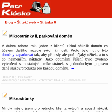
Blog » Štítek: web » Stránka 6
Mikrostránky II, parkování domén
V dubnu tohoto roku jeden z klientů získal několik domén za
účelem dalšího rozvoje svých činností. Proto bylo nutno tyto
domény zaparkovat
tak, aby přinesly alespoň nějaký užitek, a to s
co nejmenšími náklady. Jako optimální řešení bylo zvoleno
vytvoření samostatných mikrostránek s jednoduchým popisem
dané služby/produktu pro každou doménu.
08.04.2009
;
Petr Klósko
Vaše názory a komentáře: 0
; Zobrazeno: 13249 x ; Hodnoceno: 0 x
Mikrostránky
Minulý měsíc jsem pro jednoho klienta vytvořil a spustil několik