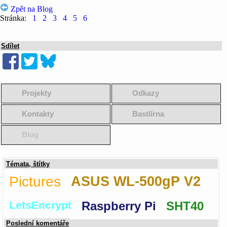
Zpět na Blog
Stránka:
1
2
3
4
5
6
Sdílet
Projekty
Odkazy
Kontakty
Bastlírna
Blog
Témata, štítky
Pictures
ASUS WL-500gP V2
LetsEncrypt
Raspberry Pi
SHT40
Poslední komentáře