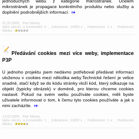
jednoduchých webů z kategorie mikrostránek. Účelem
mikrostránek je propagace konkrétního produktu nebo služby a
doplnění podrobnějších informací.
31.03.2009
;
Petr Klósko
Vaše názory a komentáře: 0
; Zobrazeno: 14353 x ; Hodnoceno: 1 x ; Hodnocení
článku :
Předávání cookies mezi více weby, implementace
P3P
U jednoho projektu jsem nedávno potřeboval předávat informaci
uloženou v cookies mezi několika weby.Technické řešení je velice
snadné, stačí když se do kódu stránky vloží kód, který odkazuje na
objekt (typicky obrázek) v doméně, pro kterou chceme cookies
nastavit. Pokud na svém webu používáte cookies, měli byste
uživatele informovat o tom, k čemu tyto cookies používáte a jak s
nimi zacházíte.
13.03.2009
;
Petr Klósko
Vaše názory a komentáře: 1
; Zobrazeno: 10202 x ; Hodnoceno: 1 x ; Hodnocení
článku :