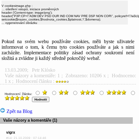
V cookiesimage.php :

… ošetření vstupů, iniciace proměnných

header ('Content-type: image/png');

header("P3P:CP=\"ADM DEV PSD OUR IND COM NAV PRE DSP NON COR\", policyref=\"/w3c/p3p
setcookie($nazev_cookies,$hodnota_cookies,$platnost,'/',$domena);

Pokud na svém webu používáte cookies, měli byste uživatele
informovat o tom, k čemu tyto cookies používáte a jak s nimi
zacházíte. Implementace politiky zásad ochrany soukromí není
složitá a zvládne ji každý středně pokročilý webař.
13.03.2009
;
Petr Klósko
Vaše názory a komentáře: 1
; Zobrazeno: 10206 x ; Hodnoceno:
1 x ; Hodnocení článku :
Hodnocení článku:
Zpět na Blog
Vaše názory a komentáře (1)
vigrx
#14: 21.10.2009 ; 07:14:46