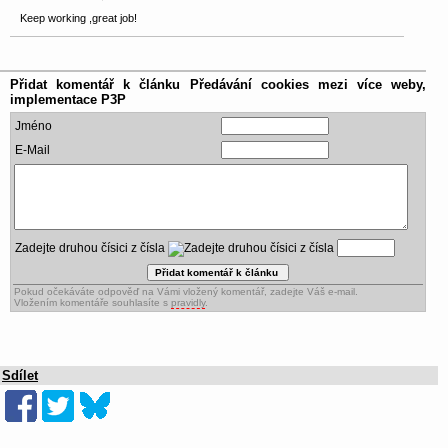
Keep working ,great job!
Přidat komentář k článku
Předávání cookies mezi více weby,
implementace P3P
Jméno
E-Mail
Zadejte druhou čísici z čísla
Pokud očekáváte odpověď na Vámi vložený komentář, zadejte Váš e-mail.
Vložením komentáře souhlasíte s
pravidly
.
Sdílet