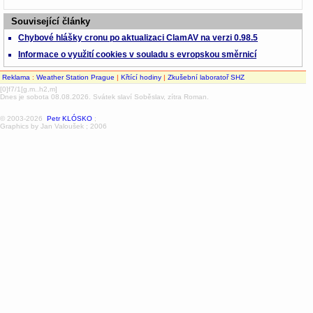
Související články
Chybové hlášky cronu po aktualizaci ClamAV na verzi 0.98.5
Informace o využití cookies v souladu s evropskou směrnicí
Reklama
:
Weather Station Prague
|
Křtící hodiny
|
Zkušební laboratoř SHZ
[0]f7/1[g.m..h2,m]
Dnes je sobota 08.08.2026. Svátek slaví Soběslav, zítra Roman.
© 2003-2026
Petr KLÓSKO
;
Graphics by Jan Valoušek ; 2006