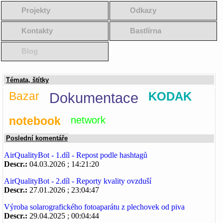
Projekty
Odkazy
Kontakty
Bastlírna
Blog
Témata, štítky
Bazar
Dokumentace
KODAK
notebook
network
Poslední komentáře
AirQualityBot - 1.díl - Repost podle hashtagů
Descr.:
04.03.2026 ; 14:21:20
AirQualityBot - 2.díl - Reporty kvality ovzduší
Descr.:
27.01.2026 ; 23:04:47
Výroba solarografického fotoaparátu z plechovek od piva
Descr.:
29.04.2025 ; 00:04:44