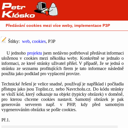
Předávání cookies mezi více weby, implementace P3P
Štítky:
web
,
cookies
, P3P
U jednoho
projektu
jsem nedávno potřeboval předávat informaci
uloženou v cookies mezi několika weby. Konkrétně se jednalo o
informaci, ze které stránky uživatel přišel. V případě, že se jedná o
stránku ze seznamu profitujících firem je tato informace následně
použita jako podklad pro vyplacení provize.
Technické řešení je velice snadné, používají je například i počítadla
přístupu jako jsou Toplist.cz, nebo Navrcholu.cz. Do kódu stránky
se vloží kód, který odkazuje na objekt (typicky obrázek) v doméně,
pro kterou chceme cookies nastavit. Samotný obrázek je pak
generován serverem např. v PHP, kdy před samotným
vygenerováním obrázku se pošle cookies.
Př.1.