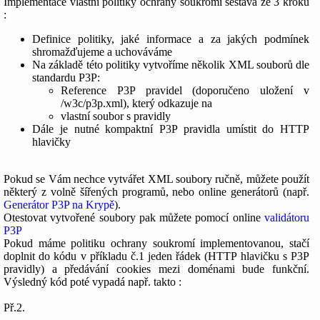
Implementace vlastní politiky ochrany soukromí sestává ze 3 kroků
:
Definice politiky, jaké informace a za jakých podmínek
shromažďujeme a uchováváme
Na základě této politiky vytvoříme několik XML souborů dle
standardu P3P:
Reference P3P pravidel (doporučeno uložení v
/w3c/p3p.xml), který odkazuje na
vlastní soubor s pravidly
Dále je nutné kompaktní P3P pravidla umístit do HTTP
hlavičky
Pokud se Vám nechce vytvářet XML soubory ručně, můžete použít
některý z volně šířených programů, nebo online generátorů (např.
Generátor P3P na Krypě
).
Otestovat vytvořené soubory pak můžete pomocí online
validátoru
P3P
Pokud máme politiku ochrany soukromí implementovanou, stačí
doplnit do kódu v příkladu č.1 jeden řádek (HTTP hlavičku s P3P
pravidly) a předávání cookies mezi doménami bude funkční.
Výsledný kód poté vypadá např. takto :
Př.2.