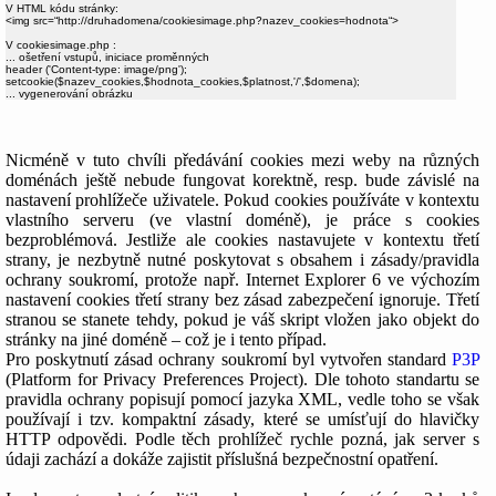
V HTML kódu stránky:

<img src=“http://druhadomena/cookiesimage.php?nazev_cookies=hodnota“>

V cookiesimage.php :

... ošetření vstupů, iniciace proměnných

header ('Content-type: image/png');

setcookie($nazev_cookies,$hodnota_cookies,$platnost,'/',$domena);

Nicméně v tuto chvíli předávání cookies mezi weby na různých
doménách ještě nebude fungovat korektně, resp. bude závislé na
nastavení prohlížeče uživatele. Pokud cookies používáte v kontextu
vlastního serveru (ve vlastní doméně), je práce s cookies
bezproblémová. Jestliže ale cookies nastavujete v kontextu třetí
strany, je nezbytně nutné poskytovat s obsahem i zásady/pravidla
ochrany soukromí, protože např. Internet Explorer 6 ve výchozím
nastavení cookies třetí strany bez zásad zabezpečení ignoruje. Třetí
stranou se stanete tehdy, pokud je váš skript vložen jako objekt do
stránky na jiné doméně – což je i tento případ.
Pro poskytnutí zásad ochrany soukromí byl vytvořen standard
P3P
(Platform for Privacy Preferences Project). Dle tohoto standartu se
pravidla ochrany popisují pomocí jazyka XML, vedle toho se však
používají i tzv. kompaktní zásady, které se umísťují do hlavičky
HTTP odpovědi. Podle těch prohlížeč rychle pozná, jak server s
údaji zachází a dokáže zajistit příslušná bezpečnostní opatření.