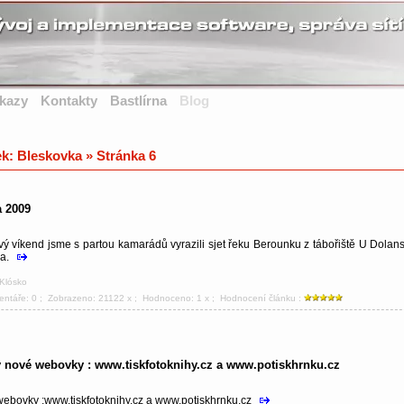
kazy
Kontakty
Bastlírna
Blog
ek: Bleskovka » Stránka 6
 2009
vý víkend jsme s partou kamarádů vyrazili sjet řeku Berounku z tábořiště U Dolan
ra.
 Klósko
entáře: 0
; Zobrazeno: 21122 x ; Hodnoceno: 1 x ; Hodnocení článku :
 nové webovky : www.tiskfotoknihy.cz a www.potiskhrnku.cz
ebovky :www.tiskfotoknihy.cz a www.potiskhrnku.cz