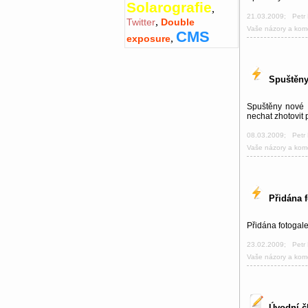
Solarografie
,
21.03.2009
;
Petr
,
Twitter
Double
Vaše názory a kom
CMS
,
exposure
Spuštěny
Spuštěny nové w
nechat zhotovit 
08.03.2009
;
Petr
Vaše názory a kom
Přidána 
Přidána fotogal
23.02.2009
;
Petr
Vaše názory a kom
Úvodní č