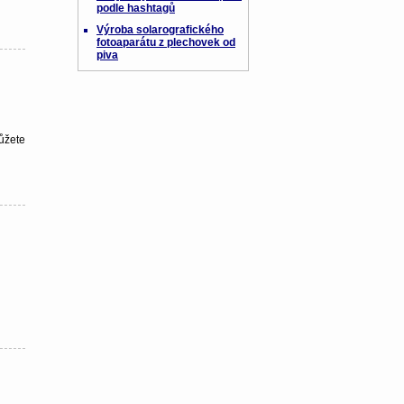
podle hashtagů
Výroba solarografického
fotoaparátu z plechovek od
piva
ůžete