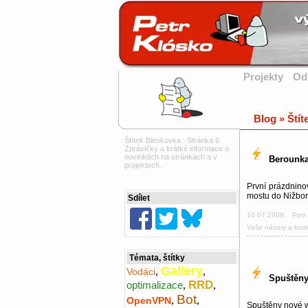
Projekty
Od
Blog » Štít
Štítek Bleskovka : Stránka 6
Zprávičky a krátké informace o
novinkách na stránkách a v
Berounka
projektech.
První prázdnino
mostu do Nižbo
Sdílet
10.07.2009
;
Petr
Vaše názory a kom
Témata, štítky
Gallery
,
,
Vodáci
Spuštěny
RRD
optimalizace
,
,
Bot
,
,
OpenVPN
Spuštěny nové w