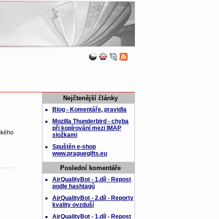
Nejčtenější články
Blog - Komentáře, pravidla
Mozilla Thunderbird - chyba
při kopírování mezi IMAP
ského
složkami
Spuštěn e-shop
www.praguegifts.eu
Poslední komentáře
AirQualityBot - 1.díl - Repost
podle hashtagů
AirQualityBot - 2.díl - Reporty
kvality ovzduší
AirQualityBot - 1.díl - Repost