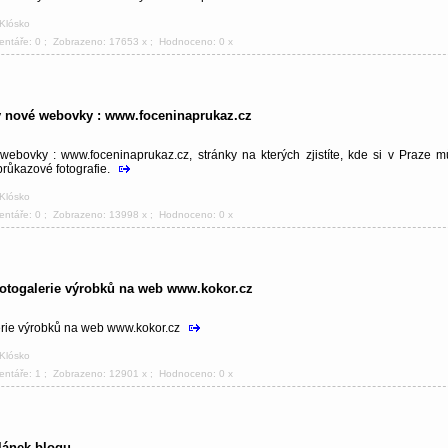
 Klósko
entáře: 0
; Zobrazeno: 17653 x ; Hodnoceno: 0 x
 nové webovky : www.foceninaprukaz.cz
ebovky : www.foceninaprukaz.cz, stránky na kterých zjistíte, kde si v Praze m
průkazové fotografie.
 Klósko
entáře: 0
; Zobrazeno: 13998 x ; Hodnoceno: 0 x
fotogalerie výrobků na web www.kokor.cz
erie výrobků na web www.kokor.cz
 Klósko
entáře: 1
; Zobrazeno: 12901 x ; Hodnoceno: 0 x
lánek blogu