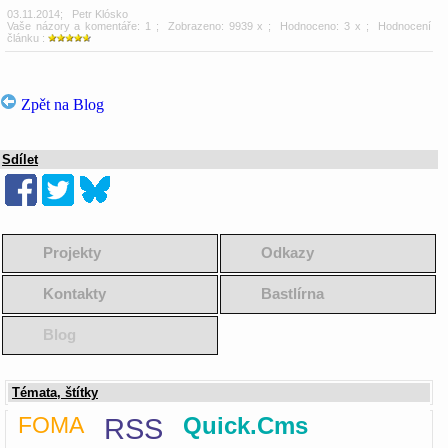
03.11.2014
;
Petr Klósko
Vaše názory a komentáře: 1
; Zobrazeno: 9939 x ; Hodnoceno: 3 x ; Hodnocení
článku :
Zpět na Blog
Sdílet
Projekty
Odkazy
Kontakty
Bastlírna
Blog
Témata, štítky
FOMA
RSS
Quick.Cms