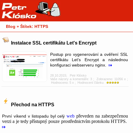
Blog » Štítek: HTTPS
Instalace SSL certifikátu Let's Encrypt
Postup pro vygenerování a ověření SSL
certifikátu Let's Encrypt a následnou
konfiguraci webserveru nginx.
28.10.2015
;
Petr Klósko
Vaše názory a komentáře: 3
; Zobrazeno: 11056 x ;
Hodnoceno: 5 x ; Hodnocení článku :
Přechod na HTTPS
web
převeden na zabezpečenou
První víkend v listopadu byl celý
verzi a je tedy přístupný pouze prostřednictvím protokolu HTTPS.