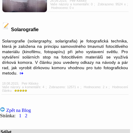
26.09.2015
;
Petr Klósko
Vaše názory a komentáře: 0
; Zobrazeno: 9524 x ;
Hodnoceno: 0 x
Solarografie
Solarografie (solargraphy, solarigrafia) je fotografická technika,
která je založena na principu samovolného tmavnutí fotocitlivého
materiálu (kinofilmu, fotopapíru) při jeho vystavení světlu. Pro
vytváření solárních stop na fotocitlivém materiálů se využívá
dírková komora. V článku jsou uvedeny odkazy na návody a pár
rad, jak vyrobit dírkovou komoru vhodnou pro tuto fotografickou
metodu.
18.08.2015
;
Petr Klósko
Vaše názory a komentáře: 4
; Zobrazeno: 12571 x ; Hodnoceno: 2 x ; Hodnocení
článku :
Zpět na Blog
Stránka:
1
2
Sdílet