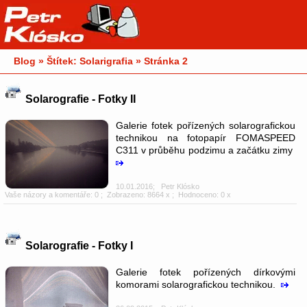
Blog » Štítek: Solarigrafia » Stránka 2
Solarografie - Fotky II
Galerie fotek pořízených solarografickou
technikou na fotopapír FOMASPEED
C311 v průběhu podzimu a začátku zimy
10.01.2016
;
Petr Klósko
Vaše názory a komentáře: 0
; Zobrazeno: 8664 x ; Hodnoceno: 0 x
Solarografie - Fotky I
Galerie fotek pořízených dírkovými
komorami solarografickou technikou.