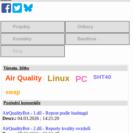
Projekty
Odkazy
Kontakty
Bastlírna
Blog
Témata, štítky
Air Quality
Linux
PC
SHT40
swap
Poslední komentáře
AirQualityBot - 1.díl - Repost podle hashtagů
Descr.:
04.03.2026 ; 14:21:20
AirQualityBot - 2.díl - Reporty kvality ovzduší