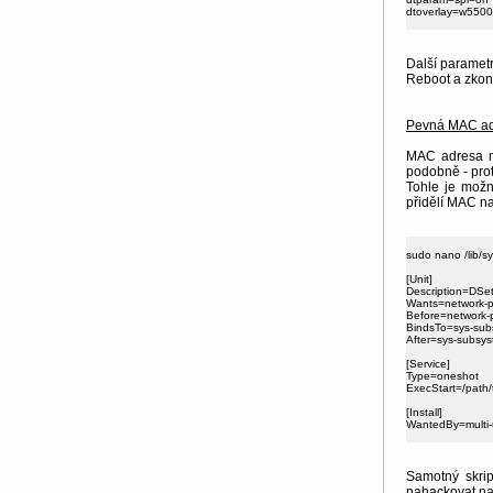
dtoverlay=w5500

Další parametry
Reboot a zkontr
Pevná MAC a
MAC adresa m
podobně - pro
Tohle je možn
přidělí MAC na
sudo nano /lib/s
[Unit]

Description=DSet
Wants=network-pr
Before=network-p
BindsTo=sys-subs
After=sys-subsys
[Service]

Type=oneshot

ExecStart=/path/
[Install]

WantedBy=multi-u
Samotný skri
nahackovat na