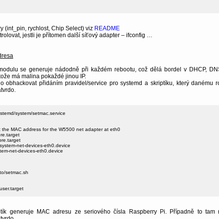
 (int_pin, rychlost, Chip Select) viz
README
olovat, jestli je přítomen další síťový adapter – ifconfig …
dresa
odulu se generuje nádodně při každém rebootu, což dělá bordel v DHCP, DN
tože má malina pokaždé jinou IP.
o obhackovat přidáním pravidel/service pro systemd a skriptíku, který danému r
tvrdo.
ystemd/system/setmac.service

 the MAC address for the W5500 net adapter at eth0

e.target

re.target

ystem-net-devices-eth0.device

tem-net-devices-eth0.device

to/setmac.sh

ser.target

ptík generuje MAC adresu ze seriového čísla Raspberry Pi. Případně to tam
tvrdo.