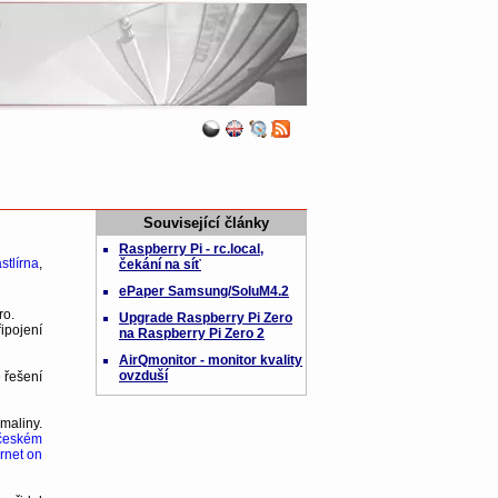
Související články
Raspberry Pi - rc.local,
stlírna
,
čekání na síť
ePaper Samsung/SoluM4.2
ro.
Upgrade Raspberry Pi Zero
řipojení
na Raspberry Pi Zero 2
AirQmonitor - monitor kvality
ovzduší
 řešení
maliny.
českém
rnet on