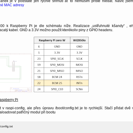
lánek je v podstatě jen rychlé shrnutí ať to nemusím příště hledat. Navíc jsem
né MAC adresy
500 k Raspberry Pi je dle schématu níže. Realizace „ustřuhnuté kšandy“ , 
acatý kabel. GND a 3.3V možno použít kterékoliv piny z GPIO headeru.
aspberry Pi
t v raspi-config, ale přes úpravu /boot/config.txt je to rychlejší. Stačí přidat dvě
naloadovat patřičný modul při bootu
onfig.txt
