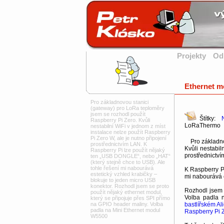
Projekty
Od
Ethernet m
Pro základnovou stanici
(gateway) pro LoRa teploměry
jsem se rozhodl použít
Štítky:
Raspberry Pi Zero. Kvůli
LoRaThermo
nestabilní WiFi v jednom z míst
instalace nelze použít Raspberry
Pi Zero W, ale je nutno připojení
Pro základnov
prostřednictvím LAN. K
Kvůli nestabil
Raspberry Pi lze použít nějaký
prostřednictv
ten „USB DONGLE“, nebo „HAT“
(který stejně chce to USB). Ale
tohle řešení mi nabourává
K Raspberry Pi
estetický vzhled krabičky –
mi nabourává e
blokuje to jeden micro USB
konektor. Rozhodl jsem se proto
Rozhodl jsem s
použít nějaký ethernet modul,
Volba padla 
který se připojuje přes SPI přímo
bastlířském Al
na GPIO header maliny. Volba
padla na Mini Ethernet modul
Raspberry Pi 
W5500