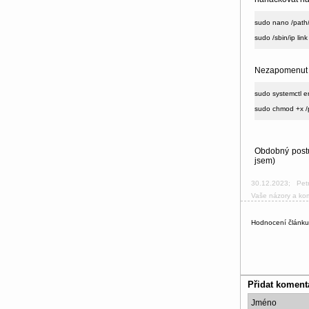
sudo nano /path/
sudo /sbin/ip link
Nezapomenut n
sudo systemctl e
sudo chmod +x /p
Obdobný postu
jsem)
30.12.2023
;
Pet
Vaše názory a ko
Hodnocení článk
Přidat koment
Jméno