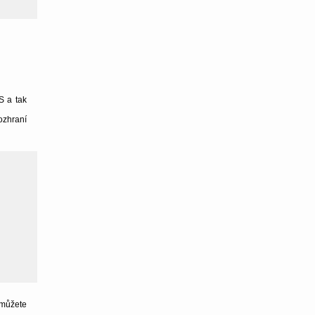
S a tak
ozhraní
 můžete