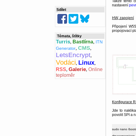
Takže tento č
nastavení
pev
Sdílet
HW, zapojení
Připojení W5
propojovací pl
Témata, štítky
Turris
,
Bastlírna
,
ITN
CMS
,
,
Generator
LetsEncrypt
,
Vodáci
Linux
,
,
Galerie
RSS
,
,
Online
teploměr
Konfigurace R
Jde to naklika
povolit SPI a 
sudo nano /boot/c
dtparam=spi=on
