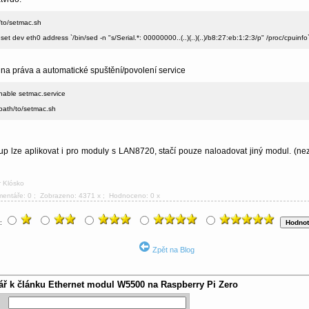
to/setmac.sh

 set dev eth0 address `/bin/sed -n "s/Serial.*: 00000000..(..)(..)(..)/b8:27:eb:1:2:3/p" /proc/cpuinfo`
a práva a automatické spuštění/povolení service
nable setmac.service

ath/to/setmac.sh

p lze aplikovat i pro moduly s LAN8720, stačí pouze naloadovat jiný modul. (ne
r Klósko
mentáře: 0
; Zobrazeno: 4371 x ; Hodnoceno: 0 x
u:
Zpět na Blog
ář k článku
Ethernet modul W5500 na Raspberry Pi Zero