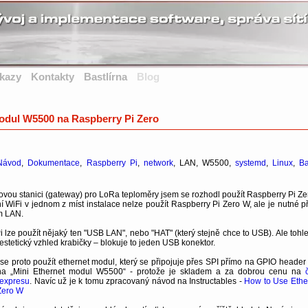
kazy
Kontakty
Bastlírna
Blog
odul W5500 na Raspberry Pi Zero
Návod
,
Dokumentace
,
Raspberry Pi
,
network
, LAN, W5500,
systemd
,
Linux
,
Ba
ou stanici (gateway) pro LoRa teploměry jsem se rozhodl použít Raspberry Pi Ze
ní WiFi v jednom z míst instalace nelze použít Raspberry Pi Zero W, ale je nutné p
ím LAN.
 lze použít nějaký ten "USB LAN", nebo "HAT" (který stejně chce to USB). Ale tohle
stetický vzhled krabičky – blokuje to jeden USB konektor.
e proto použít ethernet modul, který se připojuje přes SPI přímo na GPIO header 
na „Mini Ethernet modul W5500“ - protože je skladem a za dobrou cenu na
iexpresu
. Navíc už je k tomu zpracovaný návod na Instructables -
How to Use Ethe
Zero W