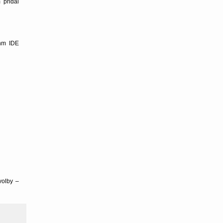
 přidal
ehm IDE
 volby –