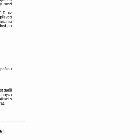
vy mezi
TLD .cz
 převod
ajícímu
dost po
 poštou
t další
menných
ikaci s
at.