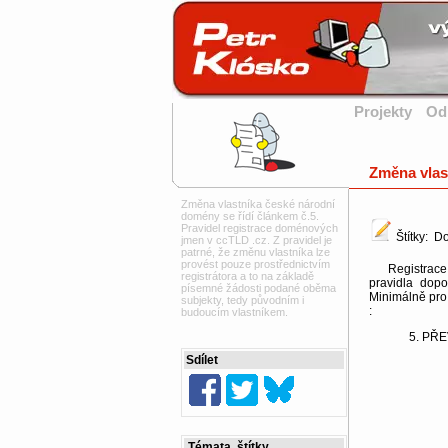
Projekty
Od
Změna vlas
Změna vlastníka české národní
domény se řídí článkem č.5.
Pravidel registrace doménových
Štítky: 
jmen v ccTLD .cz. Z pravidel je
patrné, že změnu vlastníka lze
provést pouze prostřednictvím
Registrace č
registrátora a to na základě
pravidla dopo
písemné žádosti podané oběma
Minimálně pro 
subjekty, tedy původním i
:
budoucím vlastníkem.
5. PŘ
Sdílet
Témata, štítky