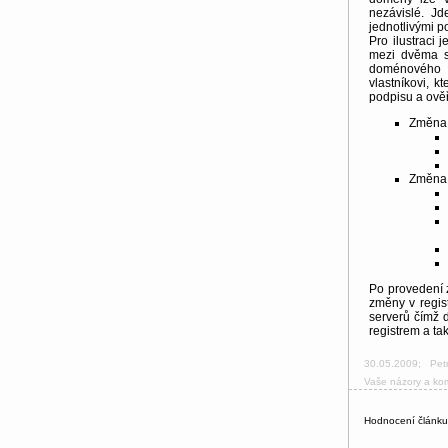
nezávislé. Jd
jednotlivými p
Pro ilustrac
mezi dvěma su
doménového j
vlastníkovi, k
podpisu a ověř
Změna 
Změna 
Po provedení 
změny v regis
serverů čímž
registrem a ta
30.05.2009
;
Pet
Vaše názory a ko
Hodnocení článk