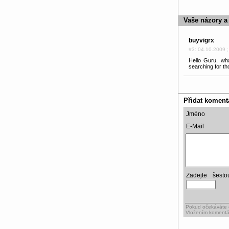
Vaše názory a
buyvigrx
#3: 04.10.2009 ;
Hello Guru, wha
searching for th
Přidat koment
Jméno
E-Mail
Zadejte šest
Pokud očekáváte o
Vložením komentá