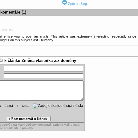
Zpět na Blog
 komentáře (1)
 06:07:58
t entice you to post an article. This article was extremely interesting, especially since
oughts on this subject last Thursday.
ář k článku
Změna vlastníka .cz domény
ou čísici z čísla
dpověď na Vámi vložený komentář, zadejte Váš e-mail.
ře souhlasíte s
pravidly
.