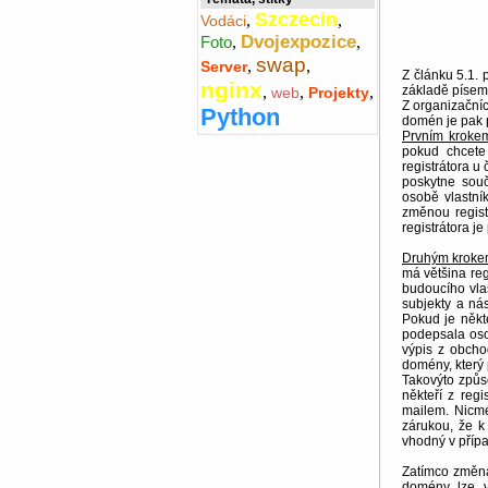
Szczecin
,
,
Vodáci
Dvojexpozice
Foto
,
,
swap
,
,
Server
Z článku 5.1. 
nginx
základě písem
,
,
,
web
Projekty
Z organizační
Python
domén je pak p
Prvním kroke
pokud chcete
registrátora 
poskytne souč
osobě vlastní
změnou regist
registrátora j
Druhým krokem
má většina reg
budoucího vla
subjekty a ná
Pokud je někt
podepsala oso
výpis z obchod
domény, který 
Takovýto způs
někteří z reg
mailem. Nicmé
zárukou, že 
vhodný v příp
Zatímco změna
domény lze v