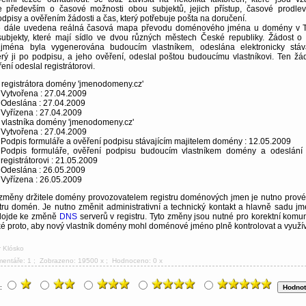
e především o časové možnosti obou subjektů, jejich přístup, časové prodle
odpisy a ověřením žádosti a čas, který potřebuje pošta na doručení.
i je dále uvedena reálná časová mapa převodu doménového jména u domény v 
bjekty, které mají sídlo ve dvou různých městech České republiky. Žádost o
ména byla vygenerována budoucím vlastníkem, odeslána elektronicky stáv
terý ji po podpisu, a jeho ověření, odeslal poštou budoucímu vlastníkovi. Ten žá
ení odeslal registrátorovi.
registrátora domény 'jmenodomeny.cz'
Vytvořena : 27.04.2009
Odeslána : 27.04.2009
Vyřízena : 27.04.2009
vlastníka domény 'jmenodomeny.cz'
Vytvořena : 27.04.2009
Podpis formuláře a ověření podpisu stávajícím majitelem domény : 12.05.2009
Podpis formuláře, ověření podpisu budoucím vlastníkem domény a odeslání
registrátorovi : 21.05.2009
Odeslána : 26.05.2009
Vyřízena : 26.05.2009
změny držitele domény provozovatelem registru doménových jmen je nutno provés
tru domén. Je nutno změnit administrativní a technický kontakt a hlavně sadu j
 dojde ke změně
DNS
serverů v registru. Tyto změny jsou nutné pro korektní komun
ké proto, aby nový vlastník domény mohl doménové jméno plně kontrolovat a využív
r Klósko
mentáře: 1
; Zobrazeno: 19500 x ; Hodnoceno: 0 x
u: