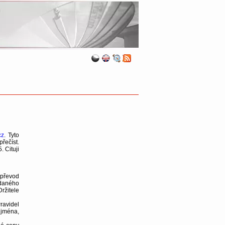
cz
. Tyto
řečíst.
 Cituji
převod
 daného
ržitele
ravidel
 jména,