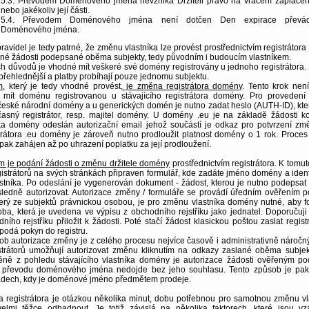
5.3. Převodem Doménového jména nevzniká Držiteli právo na vrácení zaplace
nebo jakékoliv její části.
5.4. Převodem Doménového jména není dotčen Den expirace převá
Doménového jména.
pravidel je tedy patrné, že změnu vlastníka lze provést prostřednictvím registrátora
né žádosti podepsané oběma subjekty, tedy původním i budoucím vlastníkem.
ch důvodů je vhodné mít veškeré své domény registrovány u jednoho registrátora.
řehlednější a platby probíhají pouze jednomu subjektu.
m
, který je tedy vhodné provést,
je změna registrátora domény
. Tento krok není
 mít doménu registrovanou u stávajícího registrátora domény. Pro proveden
u české národní domény a u generických domén je nutno zadat heslo (AUTH-ID), kt
asný registrátor, resp. majitel domény. U domény .eu je na základě žádosti ko
ka domény odeslán autorizační email jehož součástí je odkaz pro potvrzení zm
rátora .eu domény je zároveň nutno prodloužit platnost domény o 1 rok. Proce
e pak zahájen až po uhrazení poplatku za její prodloužení.
 je podání žádosti o změnu držitele domény
prostřednictvím registrátora. K tomu
istrátorů na svých stránkách připraven formulář, kde zadáte jméno domény a identi
stníka. Po odeslání je vygenerován dokument - žádost, kterou je nutno podepsa
sledně autorizovat. Autorizace změny / formuláře se provádí úředním ověřením p
erý ze subjektů právnickou osobou, je pro změnu vlastníka domény nutné, aby f
ba, která je uvedena ve výpisu z obchodního rejstříku jako jednatel. Doporučuji
ního rejstříku přiložit k žádosti. Poté stačí žádost klasickou poštou zaslat regist
podá pokyn do registru.
ob autorizace změny je z celého procesu nejvíce časově i administrativně náročný
istrátorů umožňují autorizovat změnu kliknutím na odkazy zaslané oběma subje
ně z pohledu stávajícího vlastníka domény je autorizace žádosti ověřeným p
k převodu doménového jména nedojde bez jeho souhlasu. Tento způsob je pak
adech, kdy je doménové jméno předmětem prodeje.
 registrátora je otázkou několika minut, dobu potřebnou pro samotnou změnu vl
elmi těžce odhadnout. Je totiž závislá na několika faktorech, které jsou v