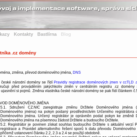
kazy
Kontakty
Bastlírna
Blog
tníka .cz domény
Doména, změna, převod doménového jména,
DNS
eské národní domény se řídí
Pravidly registrace doménových jmen v ccTLD .
ručuji před prováděním jakýchkoliv změn v centrálním registru .cz domény p
ujasnění si pojmů. Změna vlastníka české národní domény se pak řídí článkem č.5.
EVOD DOMÉNOVÉHO JMÉNA
5.1. Sdružení CZ.NIC zaregistruje změnu Držitele Doménového jména (
Doménového jména) na pokyn podaný prostřednictvím Určeného registrátora
Doménového jména. Určený registrátor je oprávněn podat pokyn ke změně D
Doménového jména na písemnou žádost Držitele a budoucího Držitele.
5.2. Registrátor je povinen získat souhlas budoucího Držitele s aktuální verzí P
registrace a Pravidel alternativního řešení sporů k datu převodu Doménového
přičemž ustanovení článku 2.2, 2.3 a 2.4 se použijí obdobně.