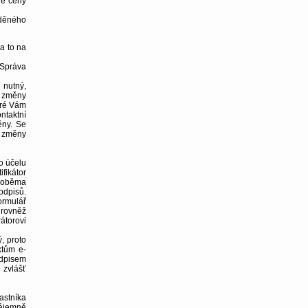
né ceny
děného
 a to na
 Správa
 nutný,
í změny
eré Vám
ntaktní
ěny. Se
s změny
to účelu
fikátor
t oběma
odpisů.
ormulář
 rovněž
rátorovi
, proto
ktům e-
odpisem
 zvlášť
astníka
zájemně