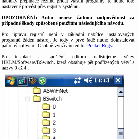
nabídky přepínače režimů přidat vlastní programy, je nutné toto
nastavené provést přes registry systému.
UPOZORNĚNÍ: Autor nenese žádnou zodpovědnost za
případné škody způsobené použitím následujícího návodu.
Pro úpravu registrů není v základní nabídce instalovaných
programů žáden nástroj. Je tedy v prvé řadě nutno doinstalovat
patřičný software. Osobně využívám editor
Pocket Regs
.
Po instalaci a spuštění editoru nalistujeme větev
HKLM/Software/BSwitch, která obsahuje pět podřízených větví s
názvy 0 až 4 .