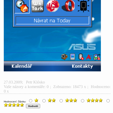
27.03.2009
;
Petr Klósko
Vaše názory a komentáře: 0
; Zobrazeno: 18473 x ; Hodnoceno:
0 x
Hodnocení článku: