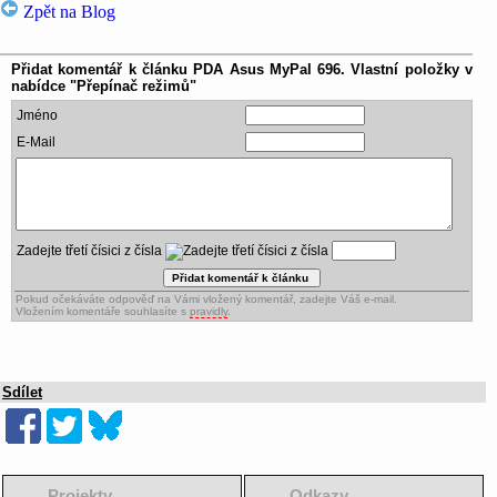
Zpět na Blog
Přidat komentář k článku
PDA Asus MyPal 696. Vlastní položky v
nabídce "Přepínač režimů"
Jméno
E-Mail
Zadejte třetí čísici z čísla
Pokud očekáváte odpověď na Vámi vložený komentář, zadejte Váš e-mail.
Vložením komentáře souhlasíte s
pravidly
.
Sdílet
Projekty
Odkazy