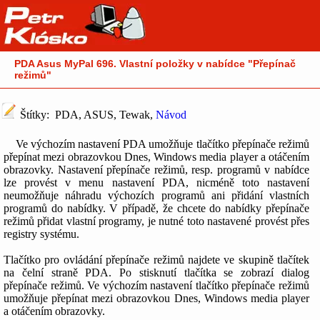
PDA Asus MyPal 696. Vlastní položky v nabídce "Přepínač
režimů"
Štítky: PDA, ASUS, Tewak,
Návod
Ve výchozím nastavení PDA umožňuje tlačítko přepínače režimů
přepínat mezi obrazovkou Dnes, Windows media player a otáčením
obrazovky. Nastavení přepínače režimů, resp. programů v nabídce
lze provést v menu nastavení PDA, nicméně toto nastavení
neumožňuje náhradu výchozích programů ani přidání vlastních
programů do nabídky. V případě, že chcete do nabídky přepínače
režimů přidat vlastní programy, je nutné toto nastavené provést přes
registry systému.
Tlačítko pro ovládání přepínače režimů najdete ve skupině tlačítek
na čelní straně PDA. Po stisknutí tlačítka se zobrazí dialog
přepínače režimů. Ve výchozím nastavení tlačítko přepínače režimů
umožňuje přepínat mezi obrazovkou Dnes, Windows media player
a otáčením obrazovky.