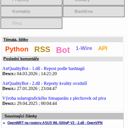
Kontakty
Bastlírna
Blog
Témata, štítky
Python
RSS
Bot
1-Wire
API
Poslední komentáře
AirQualityBot - 1.díl - Repost podle hashtagů
Descr.:
04.03.2026 ; 14:21:20
AirQualityBot - 2.díl - Reporty kvality ovzduší
Descr.:
27.01.2026 ; 23:04:47
Výroba solarografického fotoaparátu z plechovek od piva
Descr.:
29.04.2025 ; 00:04:44
Související články
OpenWRT na routeru ASUS WL-500gP V2 - 2.díl - OpenVPN