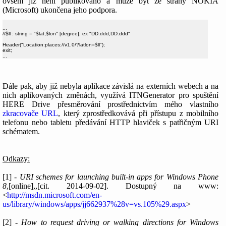
ovšem již není publikováno a může být ze strany NOKIA
(Microsoft) ukončena jeho podpora.
...

//$ll : string = "$lat,$lon" [degree], ex "DD.ddd,DD.ddd"

Header("Location:places://v1.0/?latlon=$ll");

exit;

Dále pak, aby již nebyla aplikace závislá na externích webech a na
nich aplikovaných změnách, využívá ITNGenerator pro spuštění
HERE Drive přesměrování prostřednictvím mého vlastního
zkracovače URL
, který zprostředkovává při přístupu z mobilního
telefonu nebo tabletu předávání HTTP hlaviček s patřičným URI
schématem.
Odkazy:
[1] -
URI schemes for launching built-in apps for Windows Phone
8
,[online],,[cit. 2014-09-02]. Dostupný na www:
<
http://msdn.microsoft.com/en-
us/library/windows/apps/jj662937%28v=vs.105%29.aspx
>
[2] -
How to request driving or walking directions for Windows