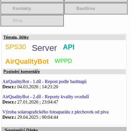
Kontakty
Bastlírna
Blog
Témata, štítky
SPS30
Server
API
AirQualityBot
WPPD
Poslední komentáře
AirQualityBot - 1.díl - Repost podle hashtagů
Descr.:
04.03.2026 ; 14:21:20
AirQualityBot - 2.díl - Reporty kvality ovzduší
Descr.:
27.01.2026 ; 23:04:47
Výroba solarografického fotoaparátu z plechovek od piva
Descr.:
29.04.2025 ; 00:04:44
Související články