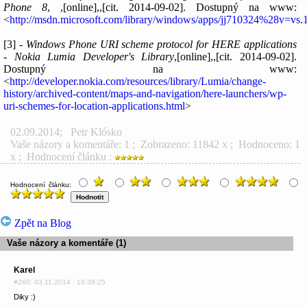
Phone 8
, ,[online],,[cit. 2014-09-02]. Dostupný na www:
<
http://msdn.microsoft.com/library/windows/apps/jj710324%28v=vs
[3] -
Windows Phone URI scheme protocol for HERE applications
- Nokia Lumia Developer's Library
,[online],,[cit. 2014-09-02].
Dostupný na www:
<
http://developer.nokia.com/resources/library/Lumia/change-
history/archived-content/maps-and-navigation/here-launchers/wp-
uri-schemes-for-location-applications.html
>
02.09.2014
;
Petr Klósko
Vaše názory a komentáře: 1
; Zobrazeno: 11842 x ; Hodnoceno: 1
x ; Hodnocení článku :
Hodnocení článku:
Zpět na Blog
Vaše názory a komentáře (1)
Karel
#260: 03.11.2014 ; 18:39:25
Diky :)