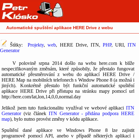
Automatické spuštění aplikace HERE Drive z webu
Štítky:
Projekty
,
web
, HERE Drive, ITN,
PHP
, URI,
ITN
Generator
V polovině srpna 2014 došlo na webu here.com k blíže
nespecifikovaným změnám, které způsobily, že přestalo fungovat
automatické přesměrování z webu do aplikací HERE Drive /
HERE Map na mobilních telefonech s Window Phone 8 (a možná i
jiných). Konkrétně přestalo být funkční automatické spuštění
aplikace HERE Drive při přístupu na stránku mapy pomocí url
http://here.com/lat,lon,14,0,0,normal.day
Jelikož jsem tuto funkcionalitu využíval ve webové aplikaci
ITN
Generator
(viz článek
ITN Generator - přidána podpora HERE
map
), bylo nutno provést změny v kódu aplikace.
Spuštění dané aplikace ve Windows Phone 8 lze zajistit
programově pomocí API, anebo v případě některých aplikací i