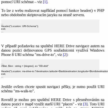
pomocí URI schémat – viz
[1]
.
To lze z webu realizovat například pomocí funkce header() v PHP
nebo obdobném skriptovacím jazyku na straně serveru.
...

Header("Location: URI-Schema");

exit;

V případě požadavku na spuštění HERE Drive navigace autem na
danou pozici definovanou GPS souřadnicemi využívá Windows
Phone 8 URI schéma "ms-drive-to", viz
[2]
:
...

//$lat, $lon : string = [degree], ex "DD.ddd"

Header("Location: ms-drive-to:?destination.latitude=$lat&destination.longitude=$lon&destinati
exit;

Jestliže ovšem chcete spustit navigaci pěšky, je nutno použít URI
schéma "ms-walk-to".
Rovněž je možno pro spuštění HERE Drive s přesměrováním na
danou pozici v mapě využít starší URI "places" - viz
[3]
. Toto URI