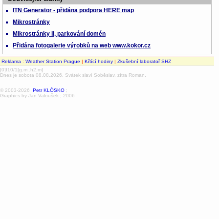
ITN Generator - přidána podpora HERE map
Mikrostránky
Mikrostránky II, parkování domén
Přidána fotogalerie výrobků na web www.kokor.cz
Reklama
:
Weather Station Prague
|
Křtící hodiny
|
Zkušební laboratoř SHZ
[0]f10/1[g.m..h2,m]
Dnes je sobota 08.08.2026. Svátek slaví Soběslav, zítra Roman.
© 2003-2026
Petr KLÓSKO
;
Graphics by Jan Valoušek ; 2006