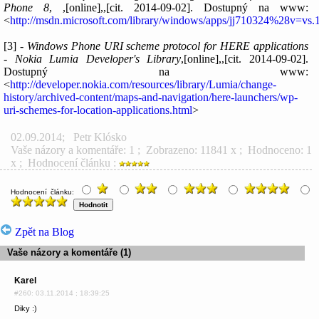
Phone 8
, ,[online],,[cit. 2014-09-02]. Dostupný na www:
<
http://msdn.microsoft.com/library/windows/apps/jj710324%28v=vs
[3] -
Windows Phone URI scheme protocol for HERE applications
- Nokia Lumia Developer's Library
,[online],,[cit. 2014-09-02].
Dostupný na www:
<
http://developer.nokia.com/resources/library/Lumia/change-
history/archived-content/maps-and-navigation/here-launchers/wp-
uri-schemes-for-location-applications.html
>
02.09.2014
;
Petr Klósko
Vaše názory a komentáře: 1
; Zobrazeno: 11841 x ; Hodnoceno: 1
x ; Hodnocení článku :
Hodnocení článku:
Zpět na Blog
Vaše názory a komentáře (1)
Karel
#260: 03.11.2014 ; 18:39:25
Diky :)