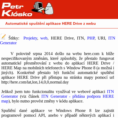
Automatické spuštění aplikace HERE Drive z webu
Štítky:
Projekty
,
web
, HERE Drive, ITN,
PHP
, URI,
ITN
Generator
V polovině srpna 2014 došlo na webu here.com k blíže
nespecifikovaným změnám, které způsobily, že přestalo fungovat
automatické přesměrování z webu do aplikací HERE Drive /
HERE Map na mobilních telefonech s Window Phone 8 (a možná i
jiných). Konkrétně přestalo být funkční automatické spuštění
aplikace HERE Drive při přístupu na stránku mapy pomocí url
http://here.com/lat,lon,14,0,0,normal.day
Jelikož jsem tuto funkcionalitu využíval ve webové aplikaci
ITN
Generator
(viz článek
ITN Generator - přidána podpora HERE
map
), bylo nutno provést změny v kódu aplikace.
Spuštění dané aplikace ve Windows Phone 8 lze zajistit
programově pomocí API, anebo v případě některých aplikací i