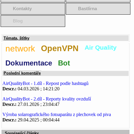
Kontakty
Bastlírna
Blog
Témata, štítky
network
OpenVPN
Air Quality
Dokumentace
Bot
Poslední komentáře
AirQualityBot - 1.díl - Repost podle hashtagů
Descr.:
04.03.2026 ; 14:21:20
AirQualityBot - 2.díl - Reporty kvality ovzduší
Descr.:
27.01.2026 ; 23:04:47
Výroba solarografického fotoaparátu z plechovek od piva
Descr.:
29.04.2025 ; 00:04:44
Související články