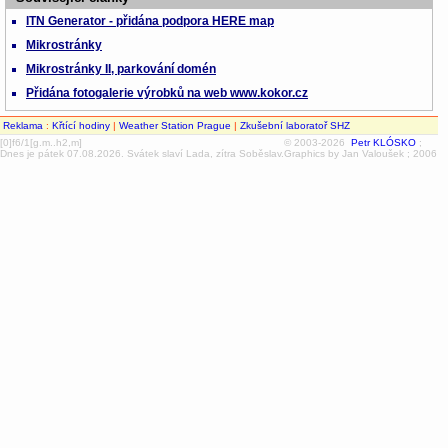
ITN Generator - přidána podpora HERE map
Mikrostránky
Mikrostránky II, parkování domén
Přidána fotogalerie výrobků na web www.kokor.cz
Reklama
:
Křtící hodiny
|
Weather Station Prague
|
Zkušební laboratoř SHZ
[0]f6/1[g.m..h2,m]
© 2003-2026
Petr KLÓSKO
;
Dnes je pátek 07.08.2026. Svátek slaví Lada, zítra Soběslav.
Graphics by Jan Valoušek ; 2006