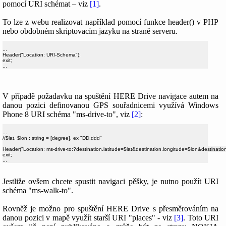
pomocí URI schémat – viz
[1]
.
To lze z webu realizovat například pomocí funkce header() v PHP
nebo obdobném skriptovacím jazyku na straně serveru.
...

Header("Location: URI-Schema");

exit;

V případě požadavku na spuštění HERE Drive navigace autem na
danou pozici definovanou GPS souřadnicemi využívá Windows
Phone 8 URI schéma "ms-drive-to", viz
[2]
:
...

//$lat, $lon : string = [degree], ex "DD.ddd"

Header("Location: ms-drive-to:?destination.latitude=$lat&destination.longitude=$lon&destinati
exit;

Jestliže ovšem chcete spustit navigaci pěšky, je nutno použít URI
schéma "ms-walk-to".
Rovněž je možno pro spuštění HERE Drive s přesměrováním na
danou pozici v mapě využít starší URI "places" - viz
[3]
. Toto URI