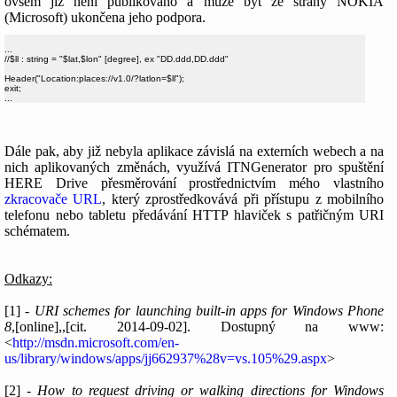
ovšem již není publikováno a může být ze strany NOKIA
(Microsoft) ukončena jeho podpora.
...

//$ll : string = "$lat,$lon" [degree], ex "DD.ddd,DD.ddd"

Header("Location:places://v1.0/?latlon=$ll");

exit;

Dále pak, aby již nebyla aplikace závislá na externích webech a na
nich aplikovaných změnách, využívá ITNGenerator pro spuštění
HERE Drive přesměrování prostřednictvím mého vlastního
zkracovače URL
, který zprostředkovává při přístupu z mobilního
telefonu nebo tabletu předávání HTTP hlaviček s patřičným URI
schématem.
Odkazy:
[1] -
URI schemes for launching built-in apps for Windows Phone
8
,[online],,[cit. 2014-09-02]. Dostupný na www:
<
http://msdn.microsoft.com/en-
us/library/windows/apps/jj662937%28v=vs.105%29.aspx
>
[2] -
How to request driving or walking directions for Windows