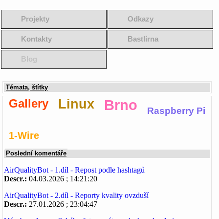
Projekty
Odkazy
Kontakty
Bastlírna
Blog
Témata, štítky
Gallery
Linux
Brno
Raspberry Pi
1-Wire
Poslední komentáře
AirQualityBot - 1.díl - Repost podle hashtagů
Descr.:
04.03.2026 ; 14:21:20
AirQualityBot - 2.díl - Reporty kvality ovzduší
Descr.:
27.01.2026 ; 23:04:47