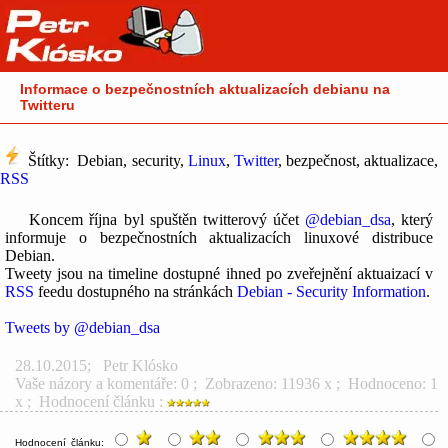
Informace o bezpečnostních aktualizacích debianu na
Twitteru
Štítky: Debian, security,
Linux
,
Twitter
, bezpečnost, aktualizace,
RSS
Koncem října byl spuštěn twitterový účet
@debian_dsa
, který
informuje o bezpečnostních aktualizacích linuxové distribuce
Debian.
Tweety jsou na timeline dostupné ihned po zveřejnění aktuaizací v
RSS
feedu dostupného na stránkách
Debian - Security Information
.
Tweets by @debian_dsa
28.10.2015
;
Petr Klósko
Vaše názory a komentáře: 0
; Zobrazeno: 11936 x ; Hodnoceno: 1
x ; Hodnocení článku :
Hodnocení článku: