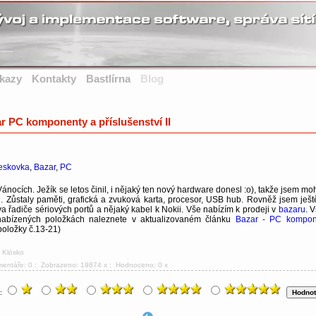
kazy
Kontakty
Bastlírna
Blog
r PC komponenty a příslušenství II
eskovka
,
Bazar
,
PC
nocích. Ježík se letos činil, i nějaký ten nový hardware donesl :o), takže jsem moh
C. Zůstaly paměti, grafická a zvuková karta, procesor, USB hub. Rovněž jsem ješt
va řadiče sériových portů a nějaký kabel k Nokii. Vše nabízím k prodeji v
bazaru
. 
nabízených položkách naleznete v aktualizovaném článku
Bazar - PC kompon
položky č.13-21)
r Klósko
mentáře: 0
; Zobrazeno: 19874 x ; Hodnoceno: 0 x
u: