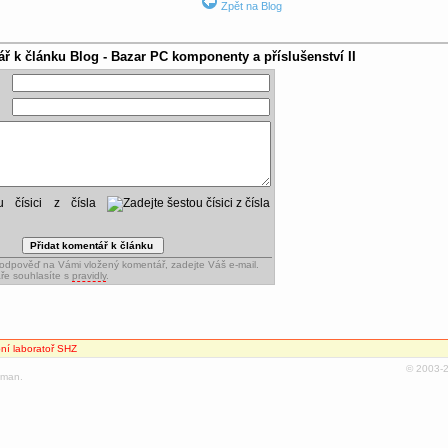
Zpět na Blog
ář k článku
Blog - Bazar PC komponenty a příslušenství II
ou čísici z čísla
dpověď na Vámi vložený komentář, zadejte Váš e-mail.
ře souhlasíte s
pravidly
.
ní laboratoř SHZ
© 2003
oman.