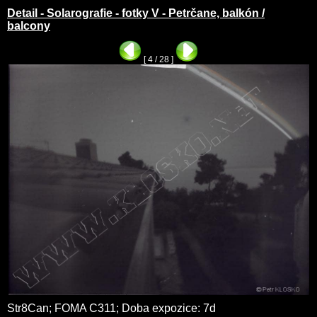
Detail - Solarografie - fotky V - Petrčane, balkón /
balcony
[ 4 / 28 ]
Str8Can; FOMA C311; Doba expozice: 7d