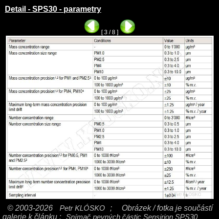
Detail - SPS30 - parametry
[ 3 / 8 ]
© 2003-2026
Petr KLÓSKO
;
Obrázek / fotka je součástí
galerie k článku :
Snímač pevných částic Sensirion SPS30