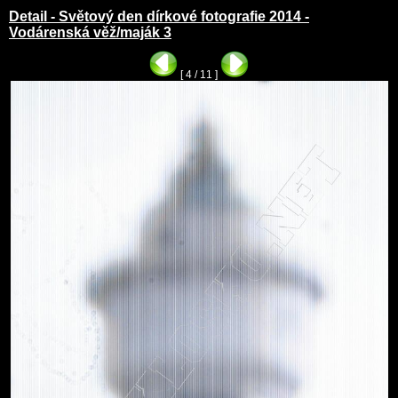
Detail - Světový den dírkové fotografie 2014 -
Vodárenská věž/maják 3
[ 4 / 11 ]