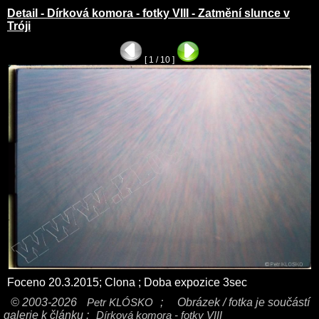
Detail - Dírková komora - fotky VIII - Zatmění slunce v
Tróji
[ 1 / 10 ]
Foceno 20.3.2015; Clona ; Doba expozice 3sec
© 2003-2026
Petr KLÓSKO
;
Obrázek / fotka je součástí
galerie k článku :
Dírková komora - fotky VIII