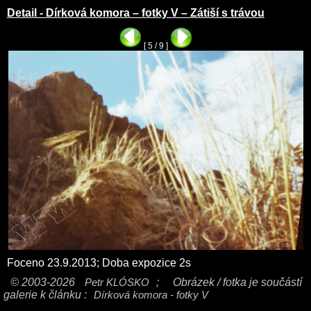
Detail - Dírková komora – fotky V – Zátiší s trávou
[ 5 / 9 ]
Foceno 23.9.2013; Doba expozice 2s
© 2003-2026
Petr KLÓSKO
;
Obrázek / fotka je součástí
galerie k článku :
Dírková komora - fotky V