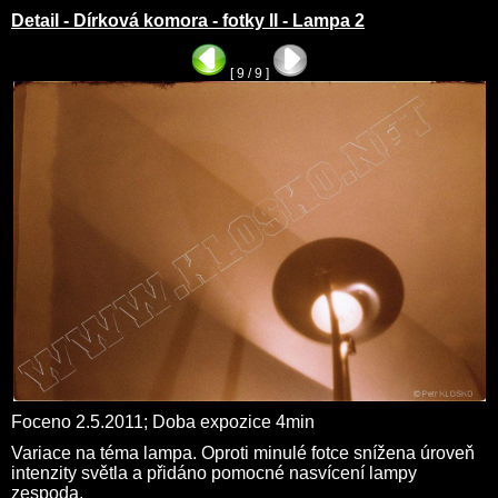
Detail - Dírková komora - fotky II - Lampa 2
[ 9 / 9 ]
Foceno 2.5.2011; Doba expozice 4min
Variace na téma lampa. Oproti
minulé fotce
snížena úroveň
intenzity světla a přidáno pomocné nasvícení lampy
zespoda.