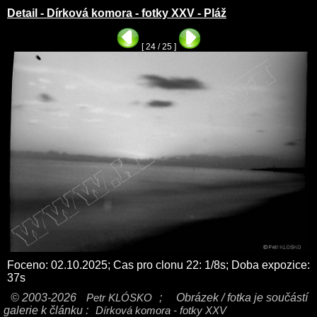
Detail - Dírková komora - fotky XXV - Pláž
[ 24 / 25 ]
Foceno: 02.10.2025; Cas pro clonu 22: 1/8s; Doba expozice:
37s
© 2003-2026
Petr KLÓSKO
;
Obrázek / fotka je součástí
galerie k článku :
Dírková komora - fotky XXV