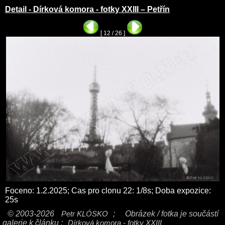
Detail - Dírková komora - fotky XXIII – Petřín
[ 12 / 26 ]
Foceno: 1.2.2025; Cas pro clonu 22: 1/8s; Doba expozice:
25s
© 2003-2026
Petr KLÓSKO
;
Obrázek / fotka je součástí
galerie k článku :
Dírková komora - fotky XXIII